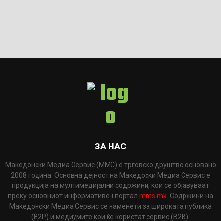
ЗА НАС
Македонски Медиа Сервис (ММС) е трговско друштво основано
2008 година. Основна дејност на Македоски Медиа Сервис е
продукција на мултимедијални содржини, кои се објавуваат
преку основниот информативен портал
mms.mk
. Содржини на
Македонски Медиа Сервис се наменети за широката публика
(B2P) и медиумите кои ќе користат сервис (B2B).