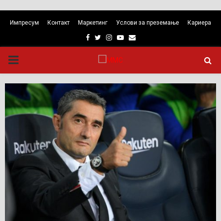
Импресум
Контакт
Маркетинг
Услови за преземање
Кариера
Facebook
Twitter
Instagram
Youtube
Email
PRIMARY
MENU