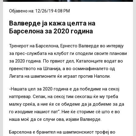
Објавено на: 12/26/19 4:08 PM
Валверде ја кажа целта на
Барселона за 2020 година
Тренерот на Барселона, Ернесто Валверде во интервју
за прес-службата на клубот ги сподели своите планови
за 2020 година. По првиот дел, Каталонците водат во
првенството на Шпанија, а во осминафиналето од
Лигата на шампионите ќе играат против Наполи.
-Нашата цел за 2020 година е да победиме на секој
натпревар. Сепак, на секој тим секогаш ќе му треба
малку среќа, а ние ќе се обидеме да ја добиеме за да
го изодиме нашиот пат“. Ние ќе сториме сè што е во
наша моќ да се случи ова, изјави Валверде.
Барселона е бранител на шампионскиот трофеј во