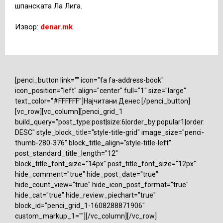
шпанската Ла Лига.
Извор:
denar.mk
[penci_button link="" icon="fa fa-address-book"
icon_position="left" align="center" full="1" size="large"
text_color="#FFFFFF"]Најчитани Денес [/penci_button]
[vc_row][vc_column][penci_grid_1
build_query="post_type:post|size:6|order_by:popular1|order:
DESC" style_block_title="style-title-grid" image_size="penci-
thumb-280-376" block_title_align="style-title-left"
post_standard_title_length="12"
block_title_font_size="14px" post_title_font_size="12px"
hide_comment="true" hide_post_date="true"
hide_count_view="true" hide_icon_post_format="true"
hide_cat="true" hide_review_piechart="true"
block_id="penci_grid_1-1608288871906"
custom_markup_1=""][/vc_column][/vc_row]