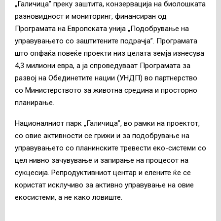
„Галичица” преку заштита, конзервација на биолошката
разновидност и мониторинг, финансиран од
Програмата на Европската унија „Подобрување на
управувањето со заштитените подрачја”. Програмата
што опфаќа повеќе проекти низ целата земја изнесува
4,3 милиони евра, а ја спроведуваат Програмата за
развој на Обединетите нации (УНДП) во партнерство
со Министерството за животна средина и просторно
планирање.
Националниот парк „Галичица”, во рамки на проектот,
со овие активности се грижи и за подобрување на
управувањето со планинските тревести еко-системи со
цел нивно зачувување и запирање на процесот на
сукцесија. Репродуктивниот центар и елените ќе се
користат исклучиво за активно управување на овие
екосистеми, а не како ловиште.