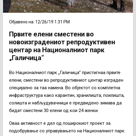
Објавено на: 12/26/19 1:31 PM
Првите елени сместени во
новоизградениот репродуктивен
центар на Националниот парк
„Галичица”
Во Националниот парк „Галичица” пристигнаа првите
елени, сместени во репродуктивниот центар изграден
специјално за таа намена. Во објектот со комплетна
инфраструктура како карантин, хранилишта, поилишта,
солишта и набљудувачници е предвидено зимава да
бидат сместени 30 елени од кои 24 женки.
Оваа активност е дел од поширокиот проект за
подобрување со управувањето на Националниот парк