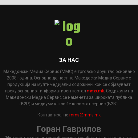
ЗА НАС
Македонски Медиа Сервис (ММС) е трговско друштво основано
2008 година. Основна дејност на Македоски Медиа Сервис е
продукција на мултимедијални содржини, кои се објавуваат
преку основниот информативен портал
mms.mk
. Содржини на
Македонски Медиа Сервис се наменети за широката публика
(B2P) и медиумите кои ќе користат сервис (B2B).
Контактирај не
mms@mms.mk
Горан Гаврилов
"Ние самите мора да се избориме за слободата на говорот, таа