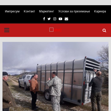
Импресум
Контакт
Маркетинг
Услови за преземање
Кариера
Facebook
Twitter
Instagram
Youtube
Email
PRIMARY
MENU