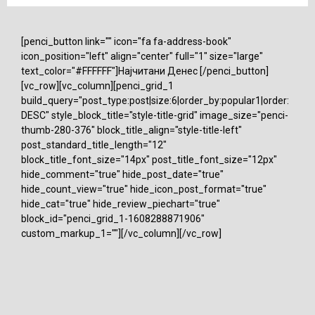
[penci_button link="" icon="fa fa-address-book"
icon_position="left" align="center" full="1" size="large"
text_color="#FFFFFF"]Најчитани Денес [/penci_button]
[vc_row][vc_column][penci_grid_1
build_query="post_type:post|size:6|order_by:popular1|order:
DESC" style_block_title="style-title-grid" image_size="penci-
thumb-280-376" block_title_align="style-title-left"
post_standard_title_length="12"
block_title_font_size="14px" post_title_font_size="12px"
hide_comment="true" hide_post_date="true"
hide_count_view="true" hide_icon_post_format="true"
hide_cat="true" hide_review_piechart="true"
block_id="penci_grid_1-1608288871906"
custom_markup_1=""][/vc_column][/vc_row]