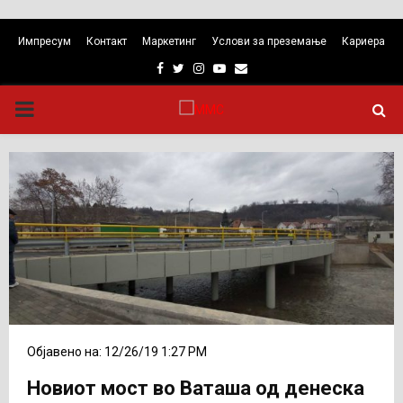
Импресум
Контакт
Маркетинг
Услови за преземање
Кариера
Facebook
Twitter
Instagram
Youtube
Email
PRIMARY
MENU
Објавено на: 12/26/19 1:27 PM
Новиот мост во Ваташа од денеска