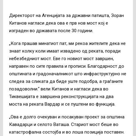
Директорот на Агенцијата за државни патишта, Зоран
Китанов нагласи дека ова е прв нов мост кој е
изграден во државата после 30 години.
„Кога прашав минатиот пат, ми рекоа жителите дека не
знаат колку коли имаат извадено од реката, поради
небезбедниот мост. Еве го новиот мост завршен,
направен по сите правила и прописи. Благодарност до
општината и градоначалникот што инфраструктурно не
следеа за сликата да биде уште подобра, а граѓаните
позадоволни.“ вели Китанов и нагласи дека во
Тиквешијата е завршена реконструкцијата на два
моста на реката Вардар и се пуштени во функција.
„Ова е долго очекуван и посакуван проект за општина
Кавадарци и селото Ваташа. Стариот мост беше во
катастрофална состојба и во лоша позиција поставен.