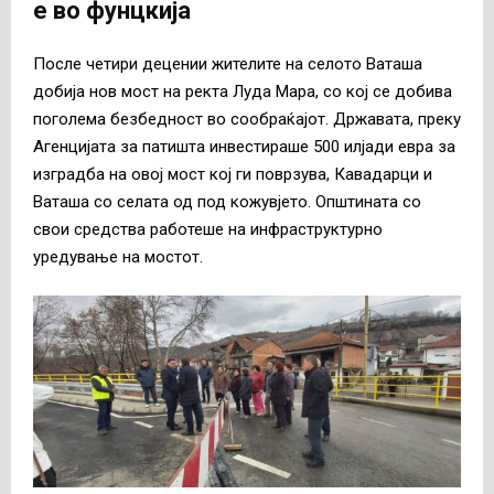
е во фунцкија
После четири децении жителите на селото Ваташа
добија нов мост на ректа Луда Мара, со кој се добива
поголема безбедност во сообраќајот. Државата, преку
Агенцијата за патишта инвестираше 500 илјади евра за
изградба на овој мост кој ги поврзува, Кавадарци и
Ваташа со селата од под кожувјето. Општината со
свои средства работеше на инфраструктурно
уредување на мостот.