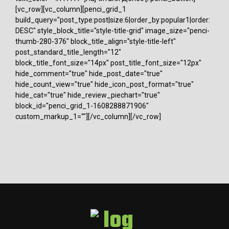
[vc_row][vc_column][penci_grid_1
build_query="post_type:post|size:6|order_by:popular1|order:
DESC" style_block_title="style-title-grid" image_size="penci-
thumb-280-376" block_title_align="style-title-left"
post_standard_title_length="12"
block_title_font_size="14px" post_title_font_size="12px"
hide_comment="true" hide_post_date="true"
hide_count_view="true" hide_icon_post_format="true"
hide_cat="true" hide_review_piechart="true"
block_id="penci_grid_1-1608288871906"
custom_markup_1=""][/vc_column][/vc_row]