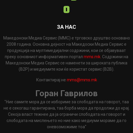
ЗА НАС
Македонски Медиа Сервис (ММС) е трговско друштво основано
2008 година. Основна дејност на Македоски Медиа Сервис е
продукција на мултимедијални содржини, кои се објавуваат
преку основниот информативен портал
mms.mk
. Содржини на
Македонски Медиа Сервис се наменети за широката публика
(B2P) и медиумите кои ќе користат сервис (B2B).
Контактирај не
mms@mms.mk
Горан Гаврилов
"Ние самите мора да се избориме за слободата на говорот, таа
не е секогаш гарантирана, таа борба мора да продолжи до крај.
Секоја власт тежнее да ја ограничи слободата на говорот и
слободата на мислењето но ние како медиуми мораме да го
оневозможиме тоа"