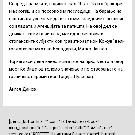
Според анализите, годишно над 10 до 15 сообраќајки
нњекогаш и со посериозни последици. На барање на
општината успеавме да изготвиме заедничко решение
со владата и Агенцијата за патишта. На овој дел се
движат тешки возила од македонски шуми и
стопанските субјекти кои гравитираат кон Кожув“ вели
градоначалникот на Кавадарци, Митко Јанчев.
Тој нагласи дека инвестицијата е на прво место и овој
мост ќе биде од големо значење и по отворањето на
граничниот премин кон Грција, Пуљевац.
Ангел Данов
[penci_button link="" icon="fa fa-address-book"
icon_position="left" align="center" full="1" size="large"
text_color="#FFFFFF"]Најчитани Денес [/penci_button]