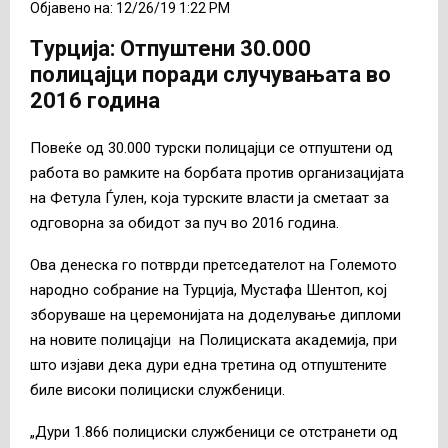
Објавено на: 12/26/19 1:22 PM
Tурција: Отпуштени 30.000
полицајци поради случувањата во
2016 година
Повеќе од 30.000 турски полицајци се отпуштени од
работа во рамките на борбата против организацијата
на Фетула Ѓулен, која турските власти ја сметаат за
одговорна за обидот за пуч во 2016 година.
Ова денеска го потврди претседателот на Големото
народно собрание на Турција, Мустафа Шентоп, кој
зборуваше на церемонијата на доделување дипломи
на новите полицајци на Полициската академија, при
што изјави дека дури една третина од отпуштените
биле високи полициски службеници.
„Дури 1.866 полициски службеници се отстранети од