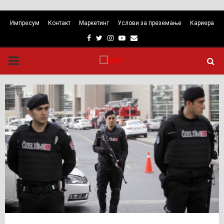
Импресум
Контакт
Маркетинг
Услови за преземање
Кариера
Facebook
Twitter
Instagram
Youtube
Email
PRIMARY
MENU