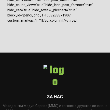
hide_count_view="true" hide_icon_post_format="true"
hide_cat="true" hide_review_piechart="true"
block_id="penci_grid_1-1608288871906"
custom_markup_1=""][/vc_column][/vc_row]
ЗА НАС
Македонски Медиа Сервис (ММС) е трговско друштво основано