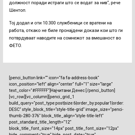
должност поради истраги што се водат за нив“, рече
Шентоп.
Тој додал и оти 10.300 службеници се вратени на
работа, откако не биле пронајдени докази кои што ги
потврдуваат наводите на сомнежот за вмешаност во
ФЕТО.
[penci_button link="" icon="fa fa-address-book"
icon_position="left" align="center" full="1" size="large"
text_color="#FFFFFF"]Најчитани Денес [/penci_button]
[vc_row][vc_column][penci_grid_1
build_query="post_type:post|size:6|order_by:popular1|order:
DESC" style_block_title="style-title-grid" image_size="penci-
thumb-280-376" block_title_align="style-title-left"
post_standard_title_length="12"
block_title_font_size="14px" post_title_font_size="12px"
hide_comment="true" hide_post_date="true"