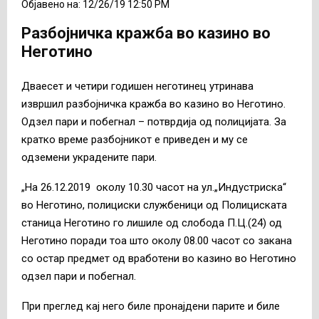
Објавено на: 12/26/19 12:50 PM
Разбојничка кражба во казино во
Неготино
Дваесет и четири годишен неготинец утринава
извршил разбојничка кражба во казино во Неготино.
Одзел пари и побегнал – потврдија од полицијата. За
кратко време разбојникот е приведен и му се
одземени украдените пари.
„На 26.12.2019 околу 10.30 часот на ул.„Индустриска“
во Неготино, полициски службеници од Полициската
станица Неготино го лишиле од слобода П.Ц.(24) од
Неготино поради тоа што околу 08.00 часот со закана
со остар предмет од вработени во казино во Неготино
одзел пари и побегнал.
При преглед кај него биле пронајдени парите и биле