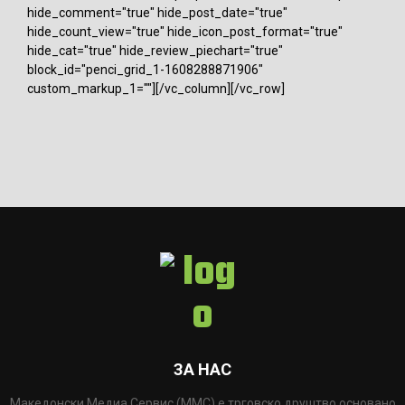
hide_comment="true" hide_post_date="true"
hide_count_view="true" hide_icon_post_format="true"
hide_cat="true" hide_review_piechart="true"
block_id="penci_grid_1-1608288871906"
custom_markup_1=""][/vc_column][/vc_row]
ЗА НАС
Македонски Медиа Сервис (ММС) е трговско друштво основано