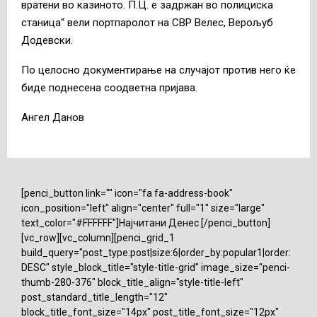
вратени во казиното. П.Ц. е задржан во полициска
станица“ вели портпаролот на СВР Велес, Верољуб
Додевски.
По целосно документирање на случајот против него ќе
биде поднесена соодветна пријава.
Ангел Данов
[penci_button link="" icon="fa fa-address-book"
icon_position="left" align="center" full="1" size="large"
text_color="#FFFFFF"]Најчитани Денес [/penci_button]
[vc_row][vc_column][penci_grid_1
build_query="post_type:post|size:6|order_by:popular1|order:
DESC" style_block_title="style-title-grid" image_size="penci-
thumb-280-376" block_title_align="style-title-left"
post_standard_title_length="12"
block_title_font_size="14px" post_title_font_size="12px"