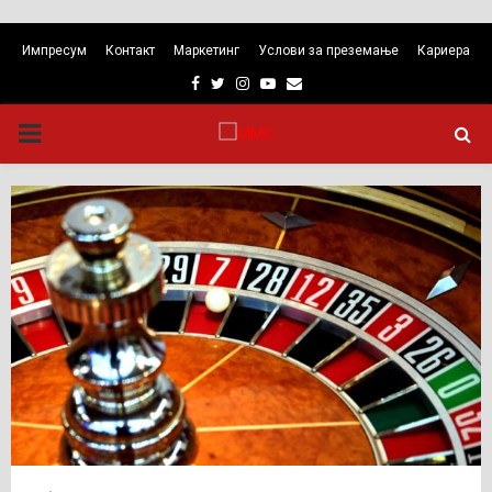
Импресум
Контакт
Маркетинг
Услови за преземање
Кариера
Facebook
Twitter
Instagram
Youtube
Email
PRIMARY
MENU