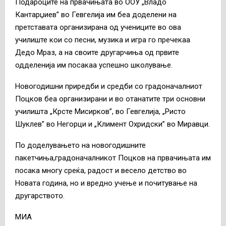
Подароците на првачињата во ООУ „Владо
Кантарџиев” во Гевгелија им беа доделени на
претставата организирана од учениците во ова
училиште кои со песни, музика и игра го пречекаа
Дедо Мраз, а на своите другарчиња од првите
одделенија им посакаа успешно школување.
Новогодишни приредби и средби со градоначалниот
Поцков беа организирани и во отанатите три основни
училишта „Крсте Мисирков”, во Гевгелија, „Ристо
Шуклев” во Негорци и „Климент Охридски” во Миравци.
По доделувањето на новогодишните
пакетчиња,градоначалникот Поцков на првачињата им
посака многу среќа, радост и весело детство во
Новата година, но и вредно учење и почитување на
другарството.
МИА