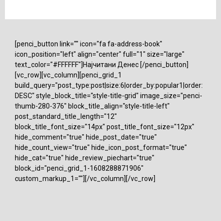
[penci_button link="" icon="fa fa-address-book"
icon_position="left" align="center" full="1" size="large"
text_color="#FFFFFF"]Најчитани Денес [/penci_button]
[vc_row][vc_column][penci_grid_1
build_query="post_type:post|size:6|order_by:popular1|order:
DESC" style_block_title="style-title-grid" image_size="penci-
thumb-280-376" block_title_align="style-title-left"
post_standard_title_length="12"
block_title_font_size="14px" post_title_font_size="12px"
hide_comment="true" hide_post_date="true"
hide_count_view="true" hide_icon_post_format="true"
hide_cat="true" hide_review_piechart="true"
block_id="penci_grid_1-1608288871906"
custom_markup_1=""][/vc_column][/vc_row]