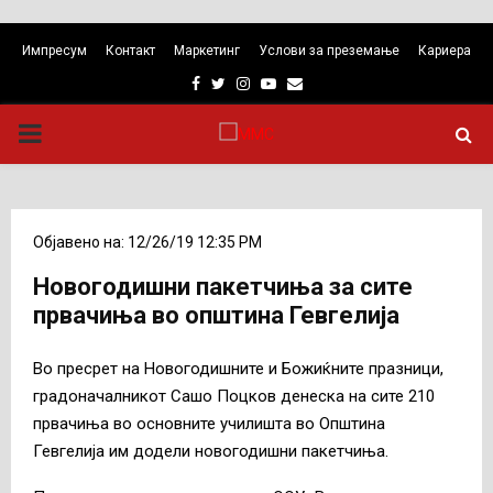
Импресум
Контакт
Маркетинг
Услови за преземање
Кариера
Facebook
Twitter
Instagram
Youtube
Email
PRIMARY
MENU
Објавено на: 12/26/19 12:35 PM
Новогодишни пакетчиња за сите
првачиња во општина Гевгелија
Во пресрет на Новогодишните и Божиќните празници,
градоначалникот Сашо Поцков денеска на сите 210
првачиња во основните училишта во Општина
Гевгелија им додели новогодишни пакетчиња.