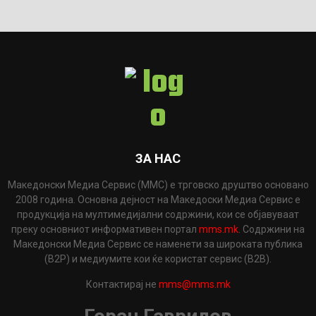
ЗА НАС
Македонски Медиа Сервис (ММС) е трговско друштво основано
2008 година. Основна дејност на Македоски Медиа Сервис е
продукција на мултимедијални содржини, кои се објавуваат
преку основниот информативен портал
mms.mk
. Содржини на
Македонски Медиа Сервис се наменети за широката публика
(B2P) и медиумите кои ќе користат сервис (B2B).
Контактирај не
mms@mms.mk