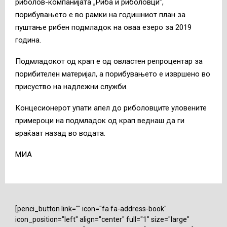
риболов-компанијата „Риба и риболовци”,
порибувањето е во рамки на годишниот план за
пуштање рибен подмладок на оваа езеро за 2019
година.
Подмладокот од крап е од овластен репроцентар за
порибителен материјал, а порибувањето е извршено во
присуство на надлежни служби.
Концесионерот упати апел до риболовците уловените
примероци на подмладок од крап веднаш да ги
враќаат назад во водата.
МИА
[penci_button link="" icon="fa fa-address-book"
icon_position="left" align="center" full="1" size="large"