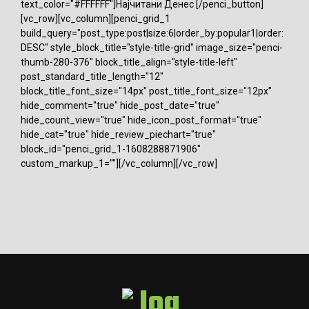
text_color="#FFFFFF"]Најчитани Денес [/penci_button]
[vc_row][vc_column][penci_grid_1
build_query="post_type:post|size:6|order_by:popular1|order:
DESC" style_block_title="style-title-grid" image_size="penci-
thumb-280-376" block_title_align="style-title-left"
post_standard_title_length="12"
block_title_font_size="14px" post_title_font_size="12px"
hide_comment="true" hide_post_date="true"
hide_count_view="true" hide_icon_post_format="true"
hide_cat="true" hide_review_piechart="true"
block_id="penci_grid_1-1608288871906"
custom_markup_1=""][/vc_column][/vc_row]