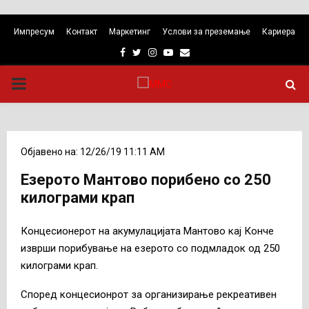
Импресум
Контакт
Маркетинг
Услови за преземање
Кариера
Facebook
Twitter
Instagram
Youtube
Email
PRIMARY
MENU
Објавено на: 12/26/19 11:11 AM
Езерото Мантово порибено со 250
килограми крап
Концесионерот на акумулацијата Мантово кај Конче
изврши порибување на езерото со подмладок од 250
килограми крап.
Според концесионрот за организирање рекреативен