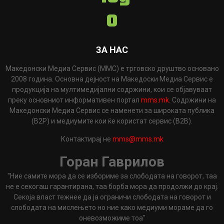
ЗА НАС
Македонски Медиа Сервис (ММС) е трговско друштво основано
2008 година. Основна дејност на Македоски Медиа Сервис е
продукција на мултимедијални содржини, кои се објавуваат
преку основниот информативен портал
mms.mk
. Содржини на
Македонски Медиа Сервис се наменети за широката публика
(B2P) и медиумите кои ќе користат сервис (B2B).
Контактирај не
mms@mms.mk
Горан Гаврилов
"Ние самите мора да се избориме за слободата на говорот, таа
не е секогаш гарантирана, таа борба мора да продолжи до крај.
Секоја власт тежнее да ја ограничи слободата на говорот и
слободата на мислењето но ние како медиуми мораме да го
оневозможиме тоа"