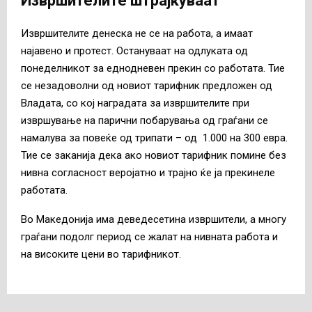
Извршителите штрајкуваат
Извршителите денеска не се на работа, a имаат
најавено и протест. Остануваат на одлуката од
понеделникот за еднодневен прекин со работата. Тие
се незадоволни од новиот тарифник предложен од
Владата, со кој наградата за извршителите при
извршување на парични побарувања од граѓани се
намалува за повеќе од трипати – од 1.000 на 300 евра.
Тие се заканија дека ако новиот тарифник помине без
нивна согласност веројатно и трајно ќе ја прекинеле
работата.
Во Македонија има деведесетина извршители, а многу
граѓани подолг период се жалат на нивната работа и
на високите цени во тарифникот.