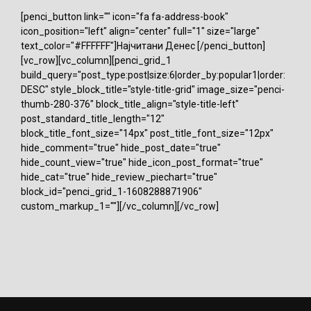
[penci_button link="" icon="fa fa-address-book"
icon_position="left" align="center" full="1" size="large"
text_color="#FFFFFF"]Најчитани Денес [/penci_button]
[vc_row][vc_column][penci_grid_1
build_query="post_type:post|size:6|order_by:popular1|order:
DESC" style_block_title="style-title-grid" image_size="penci-
thumb-280-376" block_title_align="style-title-left"
post_standard_title_length="12"
block_title_font_size="14px" post_title_font_size="12px"
hide_comment="true" hide_post_date="true"
hide_count_view="true" hide_icon_post_format="true"
hide_cat="true" hide_review_piechart="true"
block_id="penci_grid_1-1608288871906"
custom_markup_1=""][/vc_column][/vc_row]