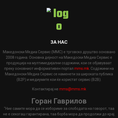
ЗА НАС
Македонски Медиа Сервис (ММС) е трговско друштво основано
2008 година. Основна дејност на Македоски Медиа Сервис е
продукција на мултимедијални содржини, кои се објавуваат
преку основниот информативен портал
mms.mk
. Содржини на
Македонски Медиа Сервис се наменети за широката публика
(B2P) и медиумите кои ќе користат сервис (B2B).
Контактирај не
mms@mms.mk
Горан Гаврилов
"Ние самите мора да се избориме за слободата на говорот, таа
не е секогаш гарантирана, таа борба мора да продолжи до крај.