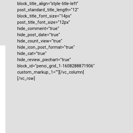
block_title_align="style-title-left"
post_standard_title_length="12"
block_title_font_size="14px"
post_title_font_size="12px"
hide_comment="true"
hide_post_date="true"
hide_count_view="true"
hide_icon_post_format="true"
hide_cat="true"
hide_review_piechart="true"
block_id="penci_grid_1-1608288871906"
custom_markup_1=""][/vc_column]
[/vc_row]