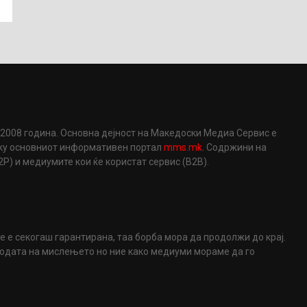
2008 година. Основна дејност на Македоски Медиа Сервис е
еку основниот информативен портал
mms.mk
. Содржини на
) и медиумите кои ќе користат сервис (B2B).
не е секогаш гарантирана, таа борба мора да продолжи до крај.
ободата на мислењето но ние како медиуми мораме да го