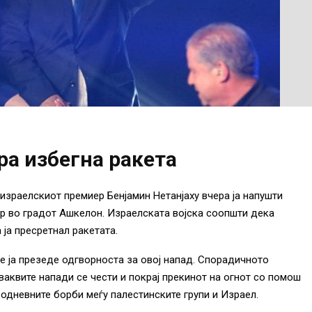
ра избегна ракета
 израелскиот премиер Бенјамин Нетанјаху вчера ја напушти
р во градот Ашкелон. Израелската војска соопшти дека
ја пресретнал ракетата.
е ја презеде одгворноста за овој напад. Спорадичното
аквите напади се чести и покрај прекинот на огнот со помош
одневните борби меѓу палестинските групи и Израел.