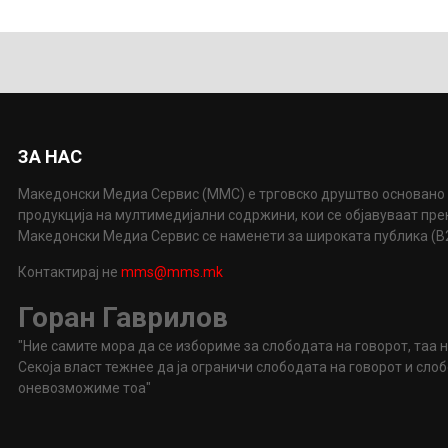
ЗА НАС
Македонски Медиа Сервис (ММС) е трговско друштво основано 
продукција на мултимедијални содржини, кои се објавуваат пр
Македонски Медиа Сервис се наменети за широката публика (B2P
Контактирај не
mms@mms.mk
Горан Гаврилов
"Ние самите мора да се избориме за слободата на говорот, таа 
Секоја власт тежнее да ја ограничи слободата на говорот и сл
оневозможиме тоа"