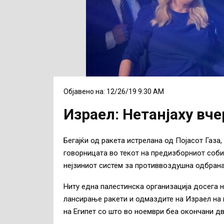
Објавено на: 12/26/19 9:30 AM
Израел: Нетанјаху вче
Бегајќи од ракета истрелана од Појасот Газа,
говорницата во текот на предизборниот соби
нејзиниот систем за противвоздушна одбрана 
Ниту една палестинска организација досега н
лансирање ракети и одмаздите на Израел на в
на Египет со што во ноември беа окончани дв