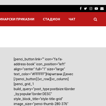
Facebook
Twitter
Instagra
Yout
E
ИНАРСКИ ПРИКАЗНИ
СТАДИОН
ЧАТ
[penci_button link="" icon="fa fa-
address-book" icon_position="left"
align="center" full="1" size="large"
text_color="#FFFFFF"]Најчитани Денес
[/penci_button] [vc_row][vc_column]
[penci_grid_1
build_query="post_type:post|size:6|order
_by:popular1|order:DESC"
style_block_title="style-title-grid"
image_size="penci-thumb-280-376"