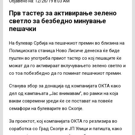
Објавено на: 12/26/19 8:03 AM
Прв тастер за активирање зелено
светло за безбедно минување
пешачки
На булевар Србија на пешачкиот премин во близина на
Полициската станица Ново Лисиче денеска ќе биде
пуштен во употреба првиот тастер со кој пешаците ќе
можат да го активираат вклучувањето зелено светло и
со тоа побезбедно да го поминат пешачкиот премин.
Станува збор за донација од компанијата ОКТА како
дел од кампањата „Јас внимавам”, во рамки на која
вакви современи уреди ќе се постават на повеќе
семафори на булеварите во Скопје.
За проектот, кој компанијата ОКТА го резлизира во
соработка со Град Скопје и ЈП Улици и патишта, како