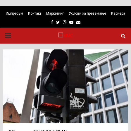
Импресум
Контакт
Маркетинг
Услови за преземање
Кариера
Facebook
Twitter
Instagram
Youtube
Email
PRIMARY
MENU