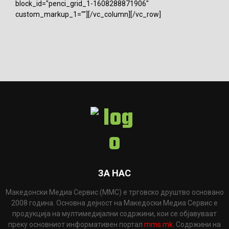
block_id="penci_grid_1-1608288871906"
custom_markup_1=""][/vc_column][/vc_row]
ЗА НАС
Македонски Медиа Сервис (ММС) е трговско друштво основано
2008 година. Основна дејност на Македоски Медиа Сервис е
продукција на мултимедијални содржини, кои се објавуваат
преку основниот информативен портал
mms.mk
. Содржини на