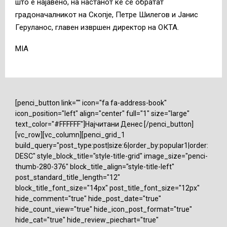
што е најавено, на настанот ќе се обратат
градоначалникот на Скопје, Петре Шилегов и Јанис
Геруланос, главен извршен директор на ОКТА.
MIA
[penci_button link="" icon="fa fa-address-book"
icon_position="left" align="center" full="1" size="large"
text_color="#FFFFFF"]Најчитани Денес [/penci_button]
[vc_row][vc_column][penci_grid_1
build_query="post_type:post|size:6|order_by:popular1|order:
DESC" style_block_title="style-title-grid" image_size="penci-
thumb-280-376" block_title_align="style-title-left"
post_standard_title_length="12"
block_title_font_size="14px" post_title_font_size="12px"
hide_comment="true" hide_post_date="true"
hide_count_view="true" hide_icon_post_format="true"
hide_cat="true" hide_review_piechart="true"