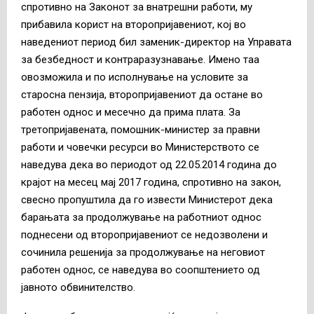
спротивно на Законот за внатрешни работи, му
прибавила корист на второпријавениот, кој во
наведениот период бил заменик-директор на Управата
за безбедност и контраразузнавање. Имено таа
овозможила и по исполнување на условите за
старосна пензија, второпријавениот да остане во
работен однос и месечно да прима плата. За
третопријавената, помошник-министер за правни
работи и човечки ресурси во Министерството се
наведува дека во периодот од 22.05.2014 година до
крајот на месец мај 2017 година, спротивно на закон,
свесно пропуштила да го извести Министерот дека
барањата за продолжување на работниот однос
поднесени од второпријавениот се недозволени и
сочинила решенија за продолжување на неговиот
работен однос, се наведува во соопштението од
јавното обвинителство.