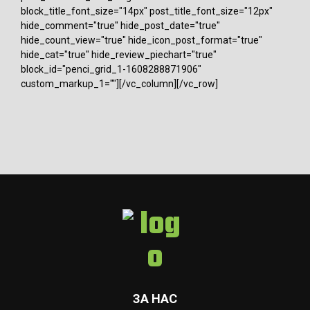
block_title_font_size="14px" post_title_font_size="12px"
hide_comment="true" hide_post_date="true"
hide_count_view="true" hide_icon_post_format="true"
hide_cat="true" hide_review_piechart="true"
block_id="penci_grid_1-1608288871906"
custom_markup_1=""][/vc_column][/vc_row]
ЗА НАС