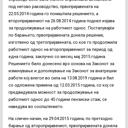
под негово раководство, првопријавената на
22.05.2014 година го поништила решението, а
второпријавениот на 26.08.2014 година поднел изјава
за продолжување на работниот однос. Постапувајќи
по барањето, првопријавената донела решение,
изготвено од третопријавената, со кое го продолжила
работниот однос на второпријавениот за период од
една година, заклучно со месец мај 2015 година.
Решението било донесено врз основа на Законот за
изменување и дополнување на Законот за внатрешни
работи кој влегол во сила на 13.08.2019 година и бил
со одложена примена од 12.03.2015 година, со кој се
предвидувала можност за продолжување на
работниот однос до 45 години пензиски стаж, се
наведува во соопштението.
На сличен начин, на 29.04.2015 година, по претходно
барање од второпријавениот, првопријавената донела