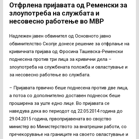
Отфрлена пријавата од Ременски за
злоупотреба на службата и
несовесно работење во МВР
Надлежен јавен обвинител од Основното јавно
обвинителство Скопје донесе решение за отфрлање на
кривичната пријава од Фросина Ташевска-Ременски
поднесена против три лица за кривични дела –
злоупотреба на службената положба и овластување и
за несовесно работење во службата.
– Пријавата првично беше поднесена против две лица,
а потоа со дополнително доставен поднесок беше
проширена за уште едно лице. Во пријавата се
наведува дека во периодот од 22.05.2014 година до
29.04.2015 година, првопријавената во својство
министер во Министерството за внатрешни работи, со
пречекорување на границите на своето овластување и