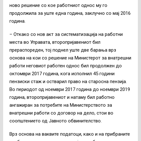
ново решение со кое работниот однос му го
продолжила за уште една година, заклучно со мај 2016
година.
– Откако со нов акт за систематизација на работни
места во Управата, второпријавениот бил
прераспореден, тој поднел уште две барања врз
основа на кои со решение на Министерот за внатрешни
работи неговиот работен однос бил продолжен до
октомври 2017 година, кога исполнил 45 години
пензиски стаж и остварил право на старосна пензија.
Во периодот од ноември 2017 година до ноември 2019
година, второпријавениот и натаму бил работно
ангажиран за потребите на Министерството за
внатрешни работи со договор на дело, стои во
соопштението од Јавното обвинителство.
Врз основа на ваквите податоци, како и на прибраните