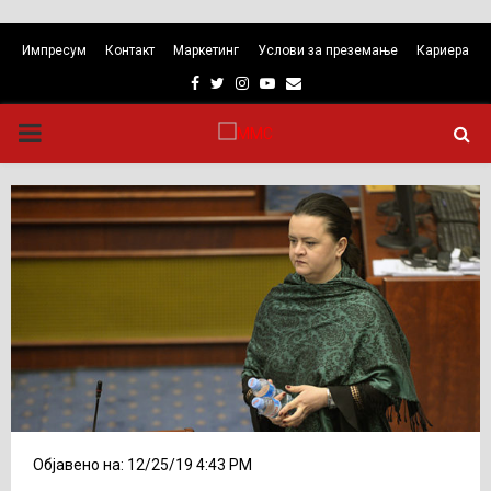
Импресум
Контакт
Маркетинг
Услови за преземање
Кариера
Facebook
Twitter
Instagram
Youtube
Email
PRIMARY
MENU
Објавено на: 12/25/19 4:43 PM