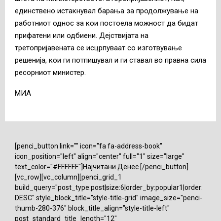
единствено истакнувал барања за продолжување на
работниот однос за кои постоела можност да бидат
прифатени или одбиени. Дејствијата на
третопријавената се исцрпуваат со изготвување
решенија, кои ги потпишувал и ги ставал во правна сила
ресорниот министер.
MИА
[penci_button link="" icon="fa fa-address-book"
icon_position="left" align="center" full="1" size="large"
text_color="#FFFFFF"]Најчитани Денес [/penci_button]
[vc_row][vc_column][penci_grid_1
build_query="post_type:post|size:6|order_by:popular1|order:
DESC" style_block_title="style-title-grid" image_size="penci-
thumb-280-376" block_title_align="style-title-left"
post_standard_title_length="12"