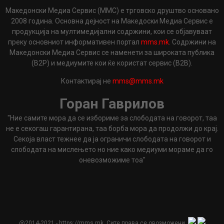
Македонски Медиа Сервис (ММС) е трговско друштво основано
2008 година. Основна дејност на Македоски Медиа Сервис е
продукција на мултимедијални содржини, кои се објавуваат
преку основниот информативен портал
mms.mk
. Содржини на
Македонски Медиа Сервис се наменети за широката публика
(B2P) и медиумите кои ќе користат сервис (B2B).
Контактирај не
mms@mms.mk
Горан Гаврилов
"Ние самите мора да се избориме за слободата на говорот, таа
не е секогаш гарантирана, таа борба мора да продолжи до крај.
Секоја власт тежнее да ја ограничи слободата на говорот и
слободата на мислењето но ние како медиуми мораме да го
оневозможиме тоа"
@2014-2021 - https://mms.mk. Сите права се овозможени.