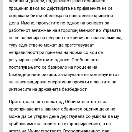
вербални докази, надлежниот јавен обвинител
проценил дека во дејствијата на пријавените не се
содржани битни обележја на наведените кривични
дела. Имено, пропустите по однос на основот за
работниот ангажман на второпријавениот во Управата
не се на линија на неправо во кривично-правна смисла,
туку единствено можат да претставуваат
неправилностпри примена на норми со кои се
регулираат работните односи. Особено што
постапувањето се базирало на процена на
безбедносните ризици, запазување на континуитетот
на класифицирани оперативни проекти и заштита на
интересите на државната безбедност.
Притоа, како што велат од Обвинителството, за
првопријавената, јавниот обвинител оценил дека не
може да се утврди дека дејствувала со умисла да му
прибави имотна корист на второпријавениот, а на
штета на Министерството. Второпријавениот, пак,