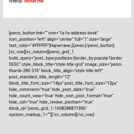
Извор:
denar.mk
[penci_button link="" icon="fa fa-address-book"
icon_position="left" align="center" full="1" size="large"
text_color="#FFFFFF"]Најчитани Денес [/penci_button]
[vc_row][vc_column][penci_grid_1
build_query="post_type:post|size:6|order_by:popular1|order:
DESC" style_block_title="style-title-grid" image_size="penci-
thumb-280-376" block_title_align="style-title-left"
post_standard_title_length="12"
block_title_font_size="14px" post_title_font_size="12px"
hide_comment="true" hide_post_date="true"
hide_count_view="true" hide_icon_post_format="true"
hide_cat="true" hide_review_piechart="true"
block_id="penci_grid_1-1608288871906"
custom_markup_1=""][/vc_column][/vc_row]