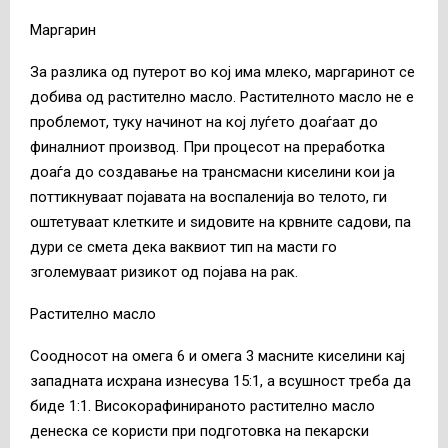
Маргарин
За разлика од путерот во кој има млеко, маргаринот се
добива од растително масло. Растителното масло не е
проблемот, туку начинот на кој луѓето доаѓаат до
финалниот производ. При процесот на преработка
доаѓа до создавање на трансмасни киселини кои ја
поттикнуваат појавата на воспаленија во телото, ги
оштетуваат клетките и ѕидовите на крвните садови, па
дури се смета дека ваквиот тип на масти го
зголемуваат ризикот од појава на рак.
Растително масло
Соодносот на омега 6 и омега 3 масните киселини кај
западната исхрана изнесува 15:1, а всушност треба да
биде 1:1. Високорафинираното растително масло
денеска се користи при подготовка на пекарски