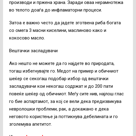
производи и пржена храна. Заради оваа нерамнотежа
во телото доаѓа до инфламаторни процеси.
Затоа е важно често да јадете зготвена риба богата
со омега 3 масни киселини, маслиново како и
кокосово масло.
Вештачки засладувачи
Ако нешто не можете да го најдете во природата,
тогаш избегнувајте го. Медот на пример и обичниот
шеќер се секогаш подобар избор од вештачки
засладувачи кои некогаш содржат и до 200 пати
повеќе шеќер од обичниот. Меѓу сите нив, најлош глас
го бие аспартамот, за кој се вели дека предизвикува
невролошки проблеми, рак, а докажано е дека
неговото користење ја поттикнува дебелината и го
зголемува апетитот.