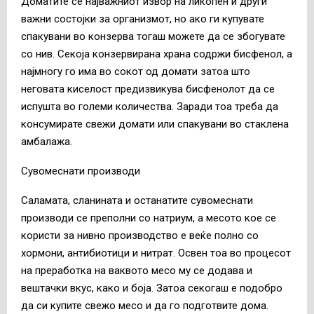
Доматите се најважниот извор на ликопен и други
важни состојки за организмот, но ако ги купувате
спакувани во конзерва тогаш можете да се збогувате
со нив. Секоја конзервирана храна содржи бисфенол, а
најмногу го има во сокот од домати затоа што
неговата киселост предизвикува бисфенолот да се
испушта во големи количества. Заради тоа треба да
консумирате свежи домати или спакувани во стаклена
амбалажа.
Сувомеснати производи
Саламата, сланината и останатите сувомеснати
производи се преполни со натриум, а месото кое се
користи за нивно производство е веќе полно со
хормони, антибиотици и нитрат. Освен тоа во процесот
на преработка на ваквото месо му се додава и
вештачки вкус, како и боја. Затоа секогаш е подобро
да си купите свежо месо и да го подготвите дома.