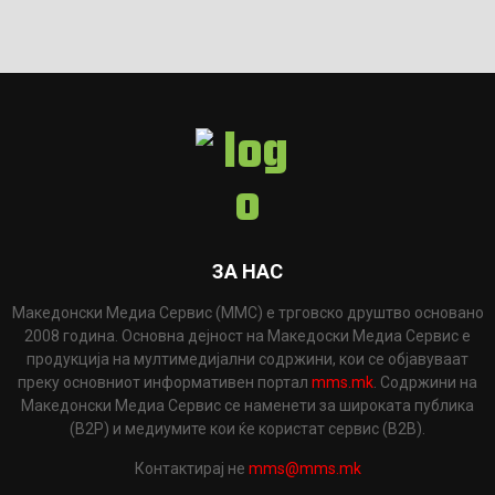
ЗА НАС
Македонски Медиа Сервис (ММС) е трговско друштво основано
2008 година. Основна дејност на Македоски Медиа Сервис е
продукција на мултимедијални содржини, кои се објавуваат
преку основниот информативен портал
mms.mk
. Содржини на
Македонски Медиа Сервис се наменети за широката публика
(B2P) и медиумите кои ќе користат сервис (B2B).
Контактирај не
mms@mms.mk