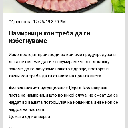
Објавено на: 12/25/19 3:20 PM
Намирници кои треба да ги
избегнуваме
Иако постојат производи за кои сме предупредувани
дека не смееме да ги консумираме често доколку
сакаме да го зачуваме нашето здравје, постојат и
такви кои треба да ги ставите на црната листа.
Американскиот нутриционист Џеред Коч направи
листа на намирници што во никој случај не смеат да се
најдат во вашата потрошувачка кошничка и еве кои се
најдоа на листата.
Домати од конзерва