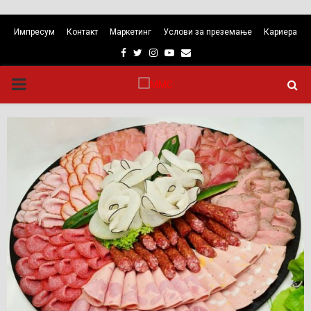
Импресум
Контакт
Маркетинг
Услови за преземање
Кариера
Facebook
Twitter
Instagram
Youtube
Email
PRIMARY
MENU