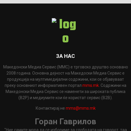
ЗА НАС
Македонски Медиа Сервис (ММС) е трговско друштво основано
2008 година. Основна дејност на Македоски Медиа Сервис е
продукција на мултимедијални содржини, кои се објавуваат
преку основниот информативен портал
mms.mk
. Содржини на
Македонски Медиа Сервис се наменети за широката публика
(B2P) и медиумите кои ќе користат сервис (B2B).
Контактирај не
mms@mms.mk
Горан Гаврилов
"Ние самите мора да се избориме за слободата на говорот, таа