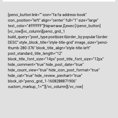
[penci_button link="" icon="fa fa-address-book"
icon_position="left" align="center" full="1" size="large"
text_color="#FFFFFF"]Најчитани Денес [/penci_button]
[vc_row][vc_column][penci_grid_1
build_query="post_type:post|size:6|order_by:popular1|order:
DESC" style_block_title="style-title-grid" image_size="penci-
thumb-280-376" block_title_align="style-title-left"
post_standard_title_length="12"
block_title_font_size="14px" post_title_font_size="12px"
hide_comment="true" hide_post_date="true"
hide_count_view="true" hide_icon_post_format="true"
hide_cat="true" hide_review_piechart="true"
block_id="penci_grid_1-1608288871906"
custom_markup_1=""][/vc_column][/vc_row]