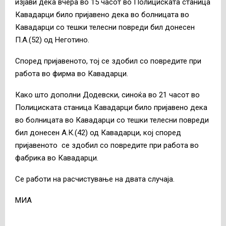
изјави дека вчера во 15 часот во Полициската станица
Кавадарци било пријавено дека во болницата во
Кавадарци со тешки телесни повреди бил донесен
П.А.(52) од Неготино.
Според пријавеното, тој се здобил со повредите при
работа во фирма во Кавадарци.
Како што дополни Додевски, синоќа во 21 часот во
Полициската станица Кавадарци било пријавено дека
во болницата во Кавадарци со тешки телесни повреди
бил донесен А.К.(42) од Кавадарци, кој според
пријавеното се здобил со повредите при работа во
фабрика во Кавадарци.
Се работи на расчистување на двата случаја.
МИА