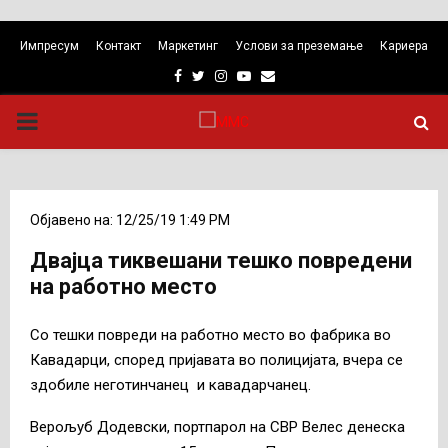
Импресум
Контакт
Маркетинг
Услови за преземање
Кариера
Facebook
Twitter
Instagram
Youtube
Email
PRIMARY
MENU
Објавено на: 12/25/19 1:49 PM
Двајца тиквешани тешко повредени
на работно место
Со тешки повреди на работно место во фабрика во
Кавадарци, според пријавата во полицијата, вчера се
здобиле неготинчанец и кавадарчанец.
Верољуб Додевски, портпарол на СВР Велес денеска