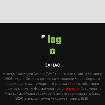
ЗА НАС
Македонски Медиа Сервис (ММС) е трговско друштво основано
2008 година. Основна дејност на Македоски Медиа Сервис е
продукција на мултимедијални содржини, кои се објавуваат
преку основниот информативен портал
mms.mk
. Содржини на
Македонски Медиа Сервис се наменети за широката публика
(B2P) и медиумите кои ќе користат сервис (B2B).