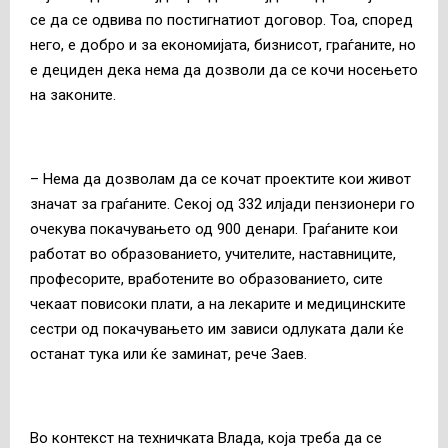
се да се одвива по постигнатиот договор. Тоа, според
него, е добро и за економијата, бизнисот, граѓаните, но
е дециден дека нема да дозволи да се кочи носењето
на законите.
– Нема да дозволам да се кочат проектите кои живот
значат за граѓаните. Секој од 332 илјади пензионери го
очекува покачувањето од 900 денари. Граѓаните кои
работат во образованието, учителите, наставниците,
професорите, вработените во образованието, сите
чекаат повисоки плати, а на лекарите и медицинските
сестри од покачувањето им зависи одлуката дали ќе
останат тука или ќе заминат, рече Заев.
Во контекст на техничката Влада, која треба да се