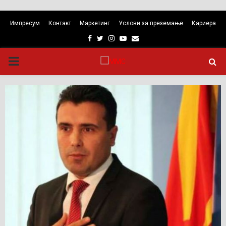
Импресум
Контакт
Маркетинг
Услови за преземање
Кариера
Facebook
Twitter
Instagram
Youtube
Email
PRIMARY
MENU