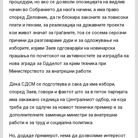
процедури, но ако се дозволи опозицијата на видлив
начин во Собранието да наоѓа начини, а има право
според Деловник, да ги блокира законите за повисоки
плати и пензии, за реализација на државните проекти
кои живот значат за граѓаните, тоа се сосема серозни
причини да разговараме дури и за одложување на
изборите, изјави Заев одговарајќи на новинарски
прашања по почетокот на активностите за изградба на
нова зграда за Одделот за крим техника при
Министерството за внатрешни работи.
Дека СДСМ се подготвува и сака да има избори,
според Заев, говори и фактот што за в петок партијата
има закажано седница на Централниот одбор, на која
треба да се одлучи за новиот технички премиер и за
дополнителните заменици министри за внатрешни
работи и за труд и социјална политика.
Но, додаде премиерот, нема да дозволиме интересот