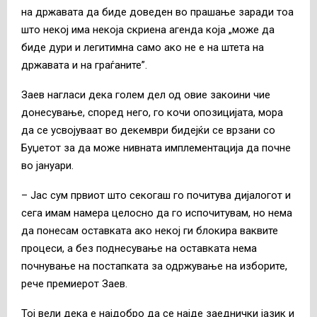
на државата да биде доведен во прашање заради тоа
што некој има некоја скриена агенда која „може да
биде дури и легитимна само ако не е на штета на
државата и на граѓаните”.
Заев нагласи дека голем дел од овие закоини чие
донесување, според него, го кочи опозицијата, мора
да се усвојуваат во декември бидејќи се врзани со
Буџетот за да може нивната имплементација да почне
во јануари.
– Јас сум првиот што секогаш го почитува дијалогот и
сега имам намера целосно да го испочитувам, но нема
да понесам оставката ако некој ги блокира ваквите
процеси, а без поднесување на оставката нема
почнување на постапката за одржување на изборите,
рече премиерот Заев.
Тој вели дека е најдобро да се најде заеднички јазик и