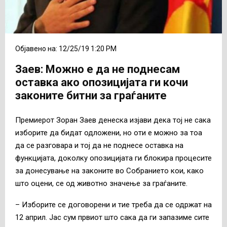
Објавено на: 12/25/19 1:20 PM
Заев: Можно е да не поднесам
оставка ако опозицијата ги кочи
законите битни за граѓаните
Премиерот Зоран Заев денеска изјави дека тој не сака
изборите да бидат одложени, но оти е можно за тоа
да се разговара и тој да не поднесе оставка на
функцијата, доколку опозицијата ги блокира процесите
за донесување на законите во Собранието кои, како
што оцени, се од животно значење за граѓаните.
– Изборите се договорени и тие треба да се одржат на
12 април. Јас сум првиот што сака да ги запазиме сите