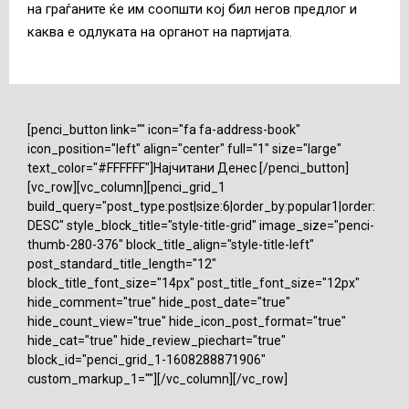
на граѓаните ќе им соопшти кој бил негов предлог и
каква е одлуката на органот на партијата.
[penci_button link="" icon="fa fa-address-book"
icon_position="left" align="center" full="1" size="large"
text_color="#FFFFFF"]Најчитани Денес [/penci_button]
[vc_row][vc_column][penci_grid_1
build_query="post_type:post|size:6|order_by:popular1|order:
DESC" style_block_title="style-title-grid" image_size="penci-
thumb-280-376" block_title_align="style-title-left"
post_standard_title_length="12"
block_title_font_size="14px" post_title_font_size="12px"
hide_comment="true" hide_post_date="true"
hide_count_view="true" hide_icon_post_format="true"
hide_cat="true" hide_review_piechart="true"
block_id="penci_grid_1-1608288871906"
custom_markup_1=""][/vc_column][/vc_row]