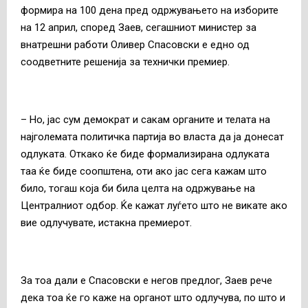
формира на 100 дена пред одржувањето на изборите
на 12 април, според Заев, сегашниот министер за
внатрешни работи Оливер Спасовски е едно од
соодветните решенија за технички премиер.
– Но, јас сум демократ и сакам органите и телата на
најголемата политичка партија во власта да ја донесат
одлуката. Откако ќе биде формализирана одлуката
таа ќе биде соопштена, оти ако јас сега кажам што
било, тогаш која би била целта на одржување на
Централниот одбор. Ќе кажат луѓето што не викате ако
вие одлучувате, истакна премиерот.
За тоа дали е Спасовски е негов предлог, Заев рече
дека тоа ќе го каже на органот што одлучува, по што и