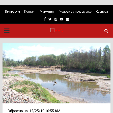
Импресум
Контакт
Маркетинг
Услови за преземање
Кариера
Facebook
Twitter
Instagram
Youtube
Email
PRIMARY
MENU
Објавено на: 12/25/19 10:55 AM