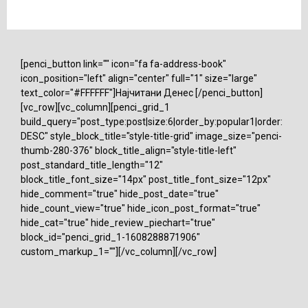
[penci_button link="" icon="fa fa-address-book"
icon_position="left" align="center" full="1" size="large"
text_color="#FFFFFF"]Најчитани Денес [/penci_button]
[vc_row][vc_column][penci_grid_1
build_query="post_type:post|size:6|order_by:popular1|order:
DESC" style_block_title="style-title-grid" image_size="penci-
thumb-280-376" block_title_align="style-title-left"
post_standard_title_length="12"
block_title_font_size="14px" post_title_font_size="12px"
hide_comment="true" hide_post_date="true"
hide_count_view="true" hide_icon_post_format="true"
hide_cat="true" hide_review_piechart="true"
block_id="penci_grid_1-1608288871906"
custom_markup_1=""][/vc_column][/vc_row]