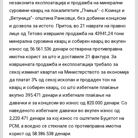
незаконита експлоатација и продажба на минерални
суровини-кварц на локалитетите „Пчиња“- с.Коинце и
„Ветуница“- општина Ранковце, без добиени концесии
и дозвола за истото. Притоа, во 21 наврати на правно
лице од Тетово извршиле продажба на 43941,24 тони
минерална суровина кварц и собирен кварц во вкупен
износ од 56.561.536 денари остварена противправна
имотна корист за што и доставиле 21 фактура. За
извршената продажба и експлоатација требало за
секој изминат квартал на Министерството за економија
да платат 3% од секој ископан и продаден тон на
кварц и собирен кварц, со што избегнале плаќање
вкупно 395.471 денари и избегнале плаќање на
давачки и за концесии во износ од 820.000 денари. Со
наведеното избегнале давачки во вкупен износ од
2,220.471 денари за кој износ го оштетиле Буџетот на
РСМ, а воедно се стекнале со противправна имотна
корист од 58.386.538 денари.