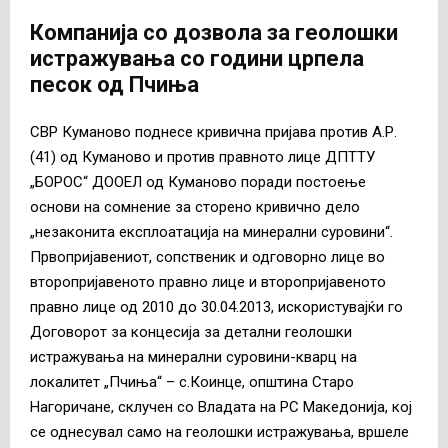
Компанија со дозвола за геолошки
истражувања со години црпела
песок од Пчиња
СВР Куманово поднесе кривична пријава против А.Р.
(41) од Куманово и против правното лице ДПТТУ
„БОРОС“ ДООЕЛ од Куманово поради постоење
основи на сомнение за сторено кривично дело
„незаконита експлоатација на минерални суровини“.
Првопријавениот, сопственик и одговорно лице во
второпријавеното правно лице и второпријавеното
правно лице од 2010 до 30.04.2013, искористувајќи го
Договорот за концесија за детални геолошки
истражувања на минерални суровини-кварц на
локалитет „Пчиња“ – с.Коинце, општина Старо
Нагоричане, склучен со Владата на РС Македонија, кој
се однесувал само на геолошки истражувања, вршеле