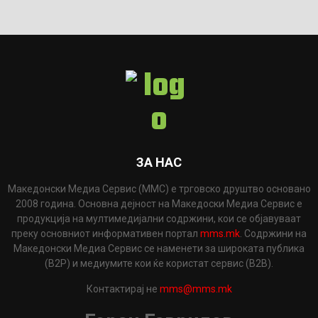
ЗА НАС
Македонски Медиа Сервис (ММС) е трговско друштво основано
2008 година. Основна дејност на Македоски Медиа Сервис е
продукција на мултимедијални содржини, кои се објавуваат
преку основниот информативен портал
mms.mk
. Содржини на
Македонски Медиа Сервис се наменети за широката публика
(B2P) и медиумите кои ќе користат сервис (B2B).
Контактирај не
mms@mms.mk