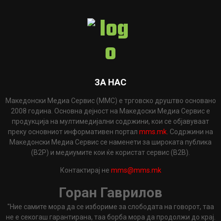
ЗА НАС
Македонски Медиа Сервис (ММС) е трговско друштво основано
2008 година. Основна дејност на Македоски Медиа Сервис е
продукција на мултимедијални содржини, кои се објавуваат
преку основниот информативен портал
mms.mk
. Содржини на
Македонски Медиа Сервис се наменети за широката публика
(B2P) и медиумите кои ќе користат сервис (B2B).
Контактирај не
mms@mms.mk
Горан Гаврилов
"Ние самите мора да се избориме за слободата на говорот, таа
не е секогаш гарантирана, таа борба мора да продолжи до крај.