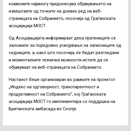
комисиите најмногу придонесува објавувањето на
извештаите од точките на дневен ред на веб-
страницата на Собранието, посочија од Граѓанската
асоцијација МОСТ.
Од Асоцијацијата информираат дека пратениците се
заложиле за поредовно усвојување на записниците од
седниците, а, како што посочија, ќе бидат разгледани
и моменталните технички можности истите да се
објавуваат на веб-страницата на Собранието.
Настанот беше организиран во рамките на проектот
„Индекс на одговорност, транспарентност и
продуктивност на Собранието”, кој Граѓанската
асоцијација МОСТ го имплементира со поддршка на
Британската амбасада во Скопје.