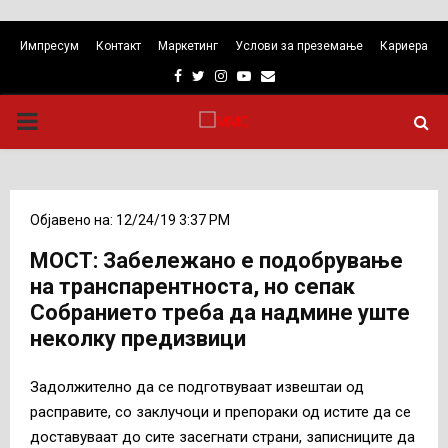
Импресум
Контакт
Маркетинг
Услови за преземање
Кариера
Facebook
Twitter
Instagram
Youtube
Email
PRIMARY
MENU
Објавено на: 12/24/19 3:37 PM
МОСТ: Забележано е подобрување
на транспарентноста, но сепак
Собранието треба да надмине уште
неколку предизвици
Задолжително да се подготвуваат извештаи од
расправите, со заклучоци и препораки од истите да се
доставуваат до сите засегнати страни, записниците да