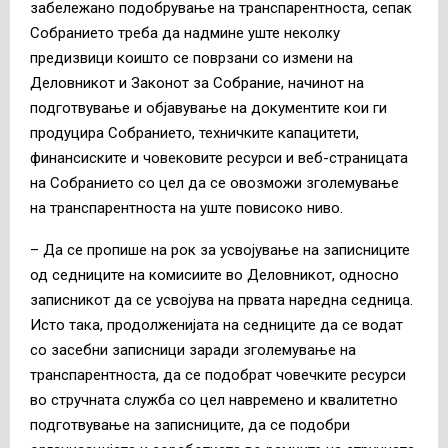
забележано подобрување на транспарентноста, сепак
Собранието треба да надмине уште неколку
предизвици коишто се поврзани со измени на
Деловникот и Законот за Собрание, начинот на
подготвување и објавување на документите кои ги
продуцира Собранието, техничките капацитети,
финансиските и човековите ресурси и веб-страницата
на Собранието со цел да се овозможи зголемување
на транспарентноста на уште повисоко ниво.
– Да се пропише на рок за усвојување на записниците
од седниците на комисиите во Деловникот, односно
записникот да се усвојува на првата наредна седница.
Исто така, продолженијата на седниците да се водат
со засебни записници заради зголемување на
транспарентноста, да се подобрат човечките ресурси
во стручната служба со цел навремено и квалитетно
подготвување на записниците, да се подобри