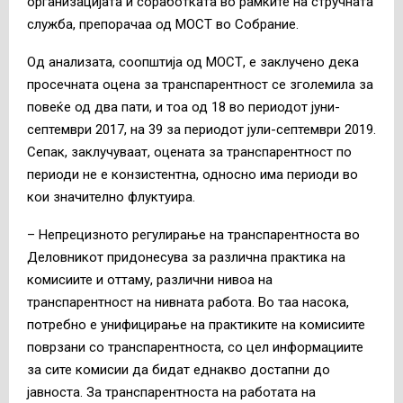
организацијата и соработката во рамките на стручната
служба, препорачаа од МОСТ во Собрание.
Од анализата, соопштија од МОСТ, е заклучено дека
просечната оцена за транспарентност се зголемила за
повеќе од два пати, и тоа од 18 во периодот јуни-
септември 2017, на 39 за периодот јули-септември 2019.
Сепак, заклучуваат, оцената за транспарентност по
периоди не е конзистентна, односно има периоди во
кои значително флуктуира.
– Непрецизното регулирање на транспарентноста во
Деловникот придонесува за различна практика на
комисиите и оттаму, различни нивоа на
транспарентност на нивната работа. Во таа насока,
потребно е унифицирање на практиките на комисиите
поврзани со транспарентноста, со цел информациите
за сите комисии да бидат еднакво достапни до
јавноста. За транспарентноста на работата на