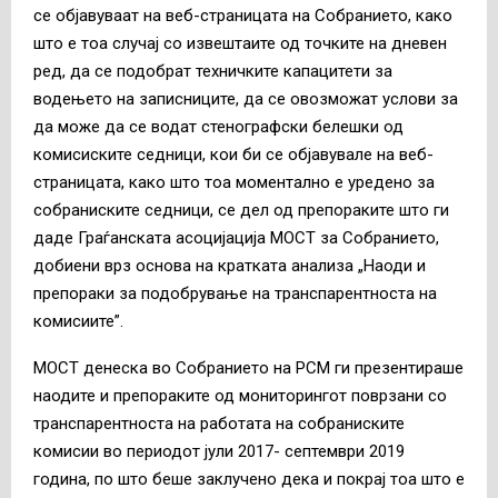
се објавуваат на веб-страницата на Собранието, како
што е тоа случај со извештаите од точките на дневен
ред, да се подобрат техничките капацитети за
водењето на записниците, да се овозможат услови за
да може да се водат стенографски белешки од
комисиските седници, кои би се објавувале на веб-
страницата, како што тоа моментално е уредено за
собраниските седници, се дел од препораките што ги
даде Граѓанската асоцијација МОСТ за Собранието,
добиени врз основа на кратката анализа „Наоди и
препораки за подобрување на транспарентноста на
комисиите”.
МОСТ денеска во Собранието на РСМ ги презентираше
наодите и препораките од мониторингот поврзани со
транспарентноста на работата на собраниските
комисии во периодот јули 2017- септември 2019
година, по што беше заклучено дека и покрај тоа што е