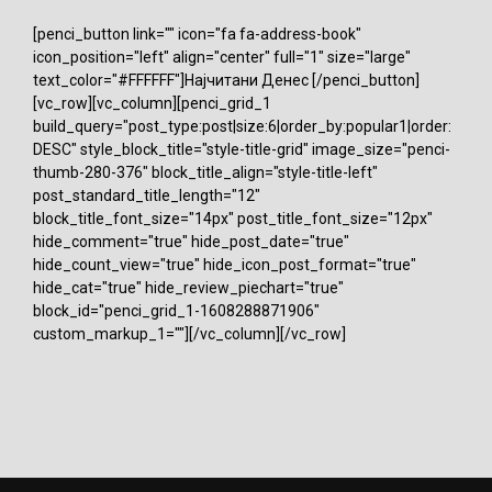
[penci_button link="" icon="fa fa-address-book"
icon_position="left" align="center" full="1" size="large"
text_color="#FFFFFF"]Најчитани Денес [/penci_button]
[vc_row][vc_column][penci_grid_1
build_query="post_type:post|size:6|order_by:popular1|order:
DESC" style_block_title="style-title-grid" image_size="penci-
thumb-280-376" block_title_align="style-title-left"
post_standard_title_length="12"
block_title_font_size="14px" post_title_font_size="12px"
hide_comment="true" hide_post_date="true"
hide_count_view="true" hide_icon_post_format="true"
hide_cat="true" hide_review_piechart="true"
block_id="penci_grid_1-1608288871906"
custom_markup_1=""][/vc_column][/vc_row]