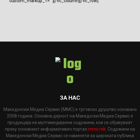
custom_markup_1=""][/vc_column][/vc_row]
ЗА НАС
Македонски Медиа Сервис (ММС) е трговско друштво основано
2008 година. Основна дејност на Македоски Медиа Сервис е
продукција на мултимедијални содржини, кои се објавуваат
преку основниот информативен портал
mms.mk
. Содржини на
Македонски Медиа Сервис се наменети за широката публика