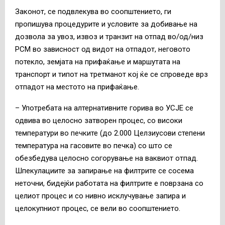
Законот, се подвлекува во соопштението, ги
пропишува процедурите и условите за добивање на
дозвола за увоз, извоз и транзит на отпад во/од/низ
РСМ во зависност од видот на отпадот, неговото
потекло, земјата на прифаќање и маршутата на
транспорт и типот на третманот кој ќе се спроведе врз
отпадот на местото на прифаќање.
– Употребата на алтернативните горива во УСЈЕ се
одвива во целосно затворен процес, со високи
температури во печките (до 2.000 Целзиусови степени
температура на гасовите во печка) со што се
обезбедува целосно согорување на ваквиот отпад.
Шпекулациите за запирање на филтрите се сосема
неточни, бидејќи работата на филтрите е поврзана со
целиот процес и со нивно исклучување запира и
целокупниот процес, се вели во соопштението.