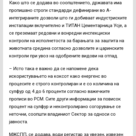
Како што се додава во соопштението, државата има
пропишано строги стандарди дефинирани во А-
интегрираните дозволи што ги добиваат индустриските
инсталации вклучително и ТИТАН Цементарница Усје, а
се преземаат редовни и вонредни инспекциски
контроли на исполнетоста за барањата за заштита на
животната средина согласно дозволите и царинските
контроли при увоз на одобрените видови на отпад.
– Исто така е важно да се напомене дека
искористувањето на коксот како енергенс во
процесите е строго контролиран и е со количина на
сулфур од 4 до 6 проценти согласно важечките
прописи во РСМ. Сите други информации за повисок
процент на сулфур и неконтролирано согорување се
неточни, соопшти владиниот Сектор за односи со
јавноста.
МЖСПП, се додава, води регистар за увезен, извезен