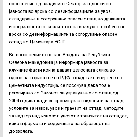
соопштение од владиниот Сектор за односи со
јавноста во врска со дезинформациите за увоз,
складирање и согорување опасен отпад во државата
и поврзаноста со квалитeтот на воздухот, особено во
врска со дезинформациите за согорување опасен
отпад во Цементара УСЈЕ.
Во соопштението во кое Владата на Република
Северна Македонија ја информира јавноста за
клучните факти кои ја даваат целосната слика во
однос на користење на РДФ отпад како енергенс во
цементната индустрија, се посочува дека тоа е
регулирано со Законот за управување со отпад од
2004 година, каде се пропишуваат видовите на отпад,
условите за извоз, увоз и транзит на отпад, методите
за надзор над извозот, увозот и транзитот на отпадот,
како и формата и содржината на образецот на
дозволата.