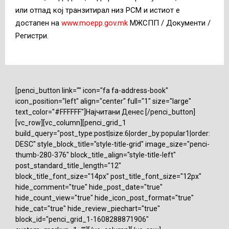
или отпад кој транзитирал низ РСМ и истиот е
достапен на
www.moepp.gov.mk
МЖСПП / Документи /
Регистри.
[penci_button link="" icon="fa fa-address-book"
icon_position="left" align="center" full="1" size="large"
text_color="#FFFFFF"]Најчитани Денес [/penci_button]
[vc_row][vc_column][penci_grid_1
build_query="post_type:post|size:6|order_by:popular1|order:
DESC" style_block_title="style-title-grid" image_size="penci-
thumb-280-376" block_title_align="style-title-left"
post_standard_title_length="12"
block_title_font_size="14px" post_title_font_size="12px"
hide_comment="true" hide_post_date="true"
hide_count_view="true" hide_icon_post_format="true"
hide_cat="true" hide_review_piechart="true"
block_id="penci_grid_1-1608288871906"