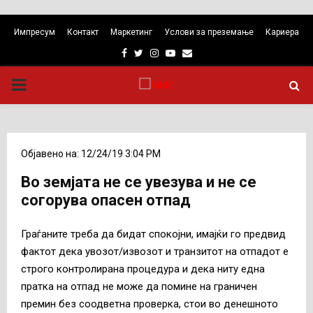
Импресум
Контакт
Маркетинг
Услови за преземање
Кариера
Facebook
Twitter
Instagram
Youtube
Email
PRIMARY
MENU
Објавено на: 12/24/19 3:04 PM
Во земјата не се увезува и не се
согорува опасен отпад
Граѓаните треба да бидат спокојни, имајќи го предвид
фактот дека увозот/извозот и транзитот на отпадот е
строго контролирана процедура и дека ниту една
пратка на отпад не може да помине на граничен
премин без соодветна проверка, стои во денешното