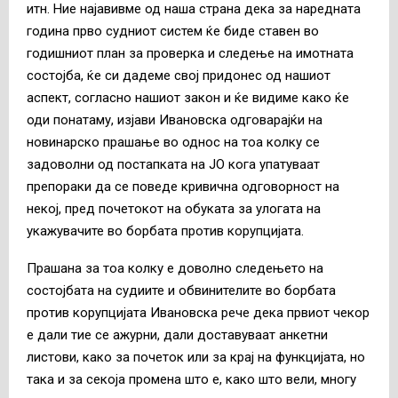
итн. Ние најавивме од наша страна дека за наредната
година прво судниот систем ќе биде ставен во
годишниот план за проверка и следење на имотната
состојба, ќе си дадеме свој придонес од нашиот
аспект, согласно нашиот закон и ќе видиме како ќе
оди понатаму, изјави Ивановска одговарајќи на
новинарско прашање во однос на тоа колку се
задоволни од постапката на ЈО кога упатуваат
препораки да се поведе кривична одговорност на
некој, пред почетокот на обуката за улогата на
укажувачите во борбата против корупцијата.
Прашана за тоа колку е доволно следењето на
состојбата на судиите и обвинителите во борбата
против корупцијата Ивановска рече дека првиот чекор
е дали тие се ажурни, дали доставуваат анкетни
листови, како за почеток или за крај на функцијата, но
така и за секоја промена што е, како што вели, многу