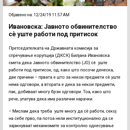
Објавено на: 12/24/19 11:57 AM
Ивановска: Јавното обвинителство
сè уште работи под притисок
Претседателката на Државната комисија за
спречување корупција (ДКСК) Билјана Ивановска
смета дека Јавното обвинителство (ЈО) сè уште
работи под притисок, од, како што посочи денеска,
две причини – првата е што за некои предмети сè уште
нема одговори, а втората е дека за некои предмети,
пак, добиваат многу брзи одговори. Тоа, како што
рече, упатува дека има различни нарачки.
– Мислам дека треба уште многу да сè работи, секој
на себе прво, па потоа нели институционално да се
зајакнуваат механизмите за контролно однесување