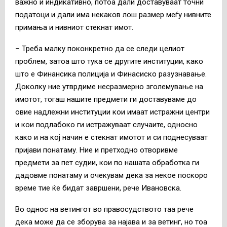
важно и индикативно, потоа дали доставуваат точни
податоци и дали има некаков лош размер меѓу нивните
примања и нивниот стекнат имот.
– Треба малку поконкретно да се следи целиот
проблем, затоа што тука се другите институции, како
што е Финансика полиција и Финасиско разузнавање.
Доколку ние утврдиме несразмерно зголемување на
имотот, тогаш нашите предмети ги доставуваме до
овие надлежни институции кои имаат истражни центри
и кои подлабоко ги истражуваат случаите, односно
како и на кој начин е стекнат имотот и си поднесуваат
пријави понатаму. Ние и претходно отворивме
предмети за пет судии, кои по нашата обработка ги
дадовме понатаму и очекувам дека за некое поскоро
време тие ќе бидат завршени, рече Ивановска.
Во однос на ветингот во правосудството таа рече
дека може да се зборува за најава и за ветинг, но тоа