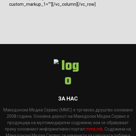
custom_markup_1=""][/vc_column][/vc_row]
ЗА НАС
Македонски Медиа Сервис (ММС) е трговско друштво основано
2008 година. Основна дејност на Македоски Медиа Сервис е
продукција на мултимедијални содржини, кои се објавуваат
преку основниот информативен портал
mms.mk
. Содржини на
Македонски Медиа Сервис се наменети за широката публика