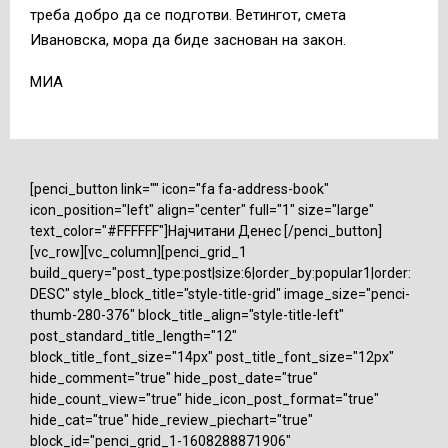
треба добро да се подготви. Ветингот, смета
Ивановска, мора да биде заснован на закон.
МИА
[penci_button link="" icon="fa fa-address-book"
icon_position="left" align="center" full="1" size="large"
text_color="#FFFFFF"]Најчитани Денес [/penci_button]
[vc_row][vc_column][penci_grid_1
build_query="post_type:post|size:6|order_by:popular1|order:
DESC" style_block_title="style-title-grid" image_size="penci-
thumb-280-376" block_title_align="style-title-left"
post_standard_title_length="12"
block_title_font_size="14px" post_title_font_size="12px"
hide_comment="true" hide_post_date="true"
hide_count_view="true" hide_icon_post_format="true"
hide_cat="true" hide_review_piechart="true"
block_id="penci_grid_1-1608288871906"