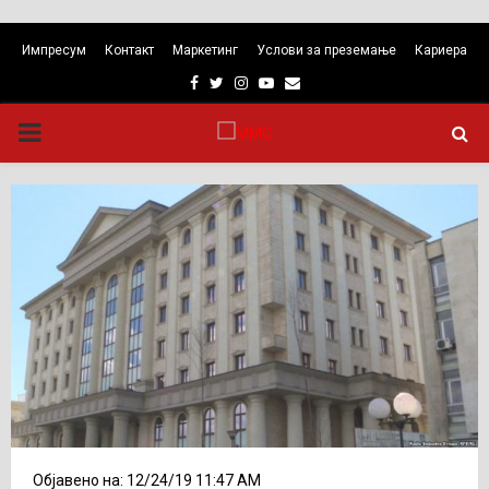
Импресум
Контакт
Маркетинг
Услови за преземање
Кариера
Facebook
Twitter
Instagram
Youtube
Email
PRIMARY
MENU
Објавено на: 12/24/19 11:47 AM