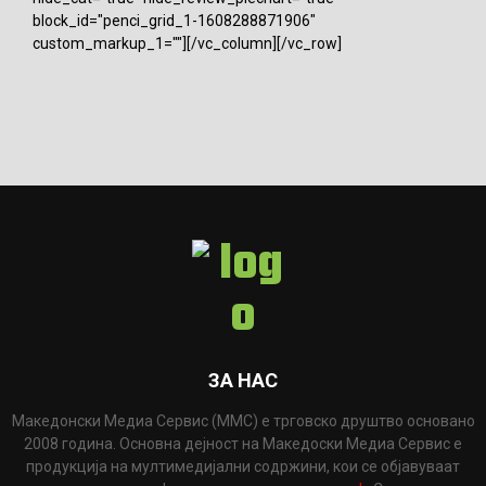
block_id="penci_grid_1-1608288871906"
custom_markup_1=""][/vc_column][/vc_row]
ЗА НАС
Македонски Медиа Сервис (ММС) е трговско друштво основано
2008 година. Основна дејност на Македоски Медиа Сервис е
продукција на мултимедијални содржини, кои се објавуваат