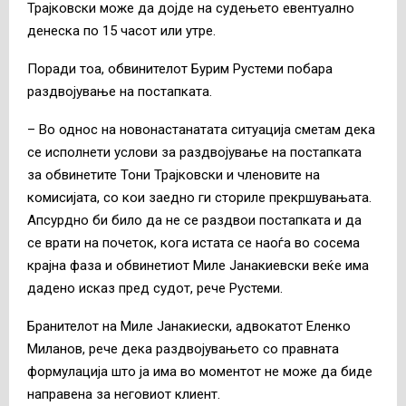
Трајковски може да дојде на судењето евентуално
денеска по 15 часот или утре.
Поради тоа, обвинителот Бурим Рустеми побара
раздвојување на постапката.
– Во однос на новонастанатата ситуација сметам дека
се исполнети услови за раздвојување на постапката
за обвинетите Тони Трајковски и членовите на
комисијата, со кои заедно ги сториле прекршувањата.
Апсурдно би било да не се раздвои постапката и да
се врати на почеток, кога истата се наоѓа во сосема
крајна фаза и обвинетиот Миле Јанакиевски веќе има
дадено исказ пред судот, рече Рустеми.
Бранителот на Миле Јанакиески, адвокатот Еленко
Миланов, рече дека раздвојувањето со правната
формулација што ја има во моментот не може да биде
направена за неговиот клиент.