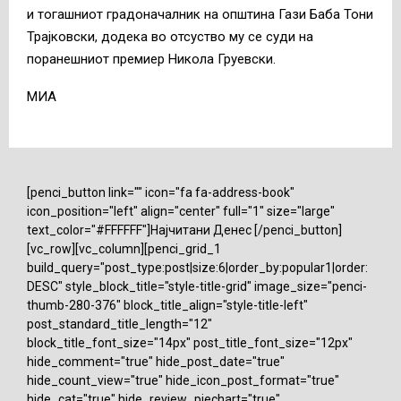
и тогашниот градоначалник на општина Гази Баба Тони
Трајковски, додека во отсуство му се суди на
поранешниот премиер Никола Груевски.
МИА
[penci_button link="" icon="fa fa-address-book"
icon_position="left" align="center" full="1" size="large"
text_color="#FFFFFF"]Најчитани Денес [/penci_button]
[vc_row][vc_column][penci_grid_1
build_query="post_type:post|size:6|order_by:popular1|order:
DESC" style_block_title="style-title-grid" image_size="penci-
thumb-280-376" block_title_align="style-title-left"
post_standard_title_length="12"
block_title_font_size="14px" post_title_font_size="12px"
hide_comment="true" hide_post_date="true"
hide_count_view="true" hide_icon_post_format="true"
hide_cat="true" hide_review_piechart="true"