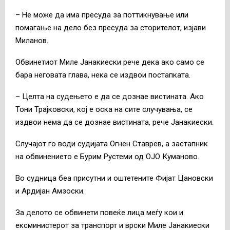
– Не може да има пресуда за поттикнување или
помагање на дело без пресуда за сторителот, изјави
Миланов.
Обвинетиот Миле Јанакиески рече дека ако само се
бара неговата глава, нека се издвои постапката.
– Целта на судењето е да се дознае вистината. Ако
Тони Трајковски, кој е оска на сите случувања, се
издвои нема да се дознае вистината, рече Јанакиески.
Случајот го води судијата Огнен Ставрев, а застапник
на обвинението е Бурим Рустеми од ОЈО Куманово.
Во судница беа присутни и оштетените Фијат Цановски
и Ардијан Амзоски.
За делото се обвинети повеќе лица меѓу кои и
ексминистерот за транспорт и врски Миле Јанакиески