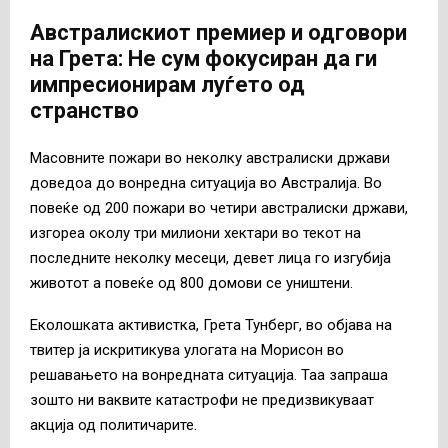
Австралискиот премиер и одговори
на Грета: Не сум фокусиран да ги
импресионирам луѓето од
странство
Масовните пожари во неколку австралиски држави
доведоа до вонредна ситуација во Австралија. Во
повеќе од 200 пожари во четири австралиски држави,
изгореа околу три милиони хектари во текот на
последните неколку месеци, девет лица го изгубија
животот а повеќе од 800 домови се уништени.
Еколошката активистка, Грета Тунберг, во објава на
твитер ја искритикува улогата на Морисон во
решавањето на вонредната ситуација. Таа запраша
зошто ни ваквите катастрофи не предизвикуваат
акција од политичарите.