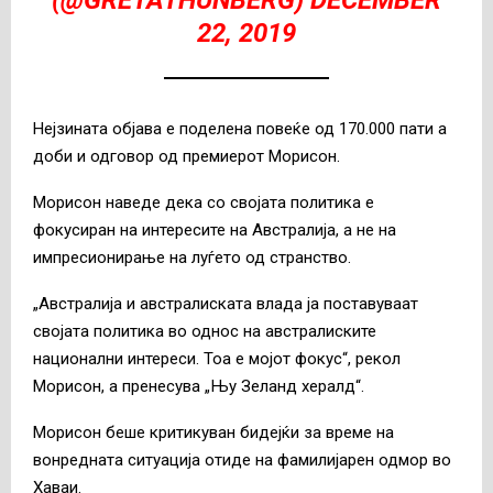
(@GRETATHUNBERG)
DECEMBER
22, 2019
Нејзината објава е поделена повеќе од 170.000 пати а
доби и одговор од премиерот Морисон.
Морисон наведе дека со својата политика е
фокусиран на интересите на Австралија, а не на
импресионирање на луѓето од странство.
„Австралија и австралиската влада ја поставуваат
својата политика во однос на австралиските
национални интереси. Тоа е мојот фокус“, рекол
Морисон, а пренесува „Њу Зеланд хералд“.
Морисон беше критикуван бидејќи за време на
вонредната ситуација отиде на фамилијарен одмор во
Хаваи.