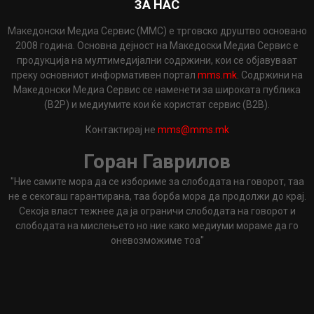
ЗА НАС
Македонски Медиа Сервис (ММС) е трговско друштво основано
2008 година. Основна дејност на Македоски Медиа Сервис е
продукција на мултимедијални содржини, кои се објавуваат
преку основниот информативен портал
mms.mk
. Содржини на
Македонски Медиа Сервис се наменети за широката публика
(B2P) и медиумите кои ќе користат сервис (B2B).
Контактирај не
mms@mms.mk
Горан Гаврилов
"Ние самите мора да се избориме за слободата на говорот, таа
не е секогаш гарантирана, таа борба мора да продолжи до крај.
Секоја власт тежнее да ја ограничи слободата на говорот и
слободата на мислењето но ние како медиуми мораме да го
оневозможиме тоа"