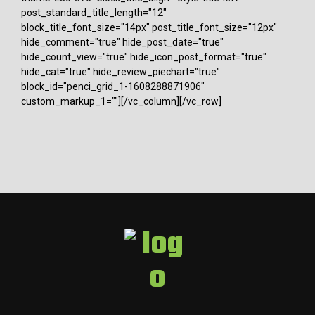
post_standard_title_length="12"
block_title_font_size="14px" post_title_font_size="12px"
hide_comment="true" hide_post_date="true"
hide_count_view="true" hide_icon_post_format="true"
hide_cat="true" hide_review_piechart="true"
block_id="penci_grid_1-1608288871906"
custom_markup_1=""][/vc_column][/vc_row]