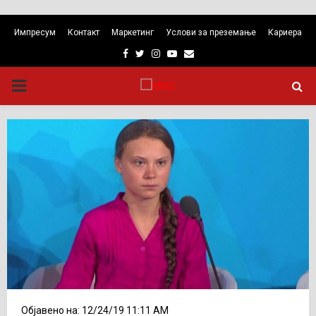
Импресум
Контакт
Маркетинг
Услови за преземање
Кариера
Facebook
Twitter
Instagram
Youtube
Email
PRIMARY
MENU
Објавено на: 12/24/19 11:11 AM