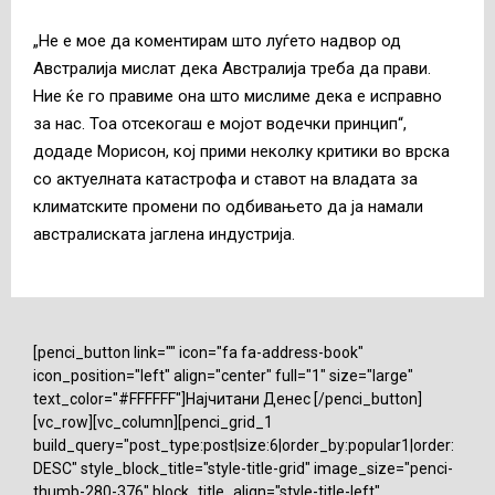
„Не е мое да коментирам што луѓето надвор од
Австралија мислат дека Австралија треба да прави.
Ние ќе го правиме она што мислиме дека е исправно
за нас. Тоа отсекогаш е мојот водечки принцип“,
додаде Морисон, кој прими неколку критики во врска
со актуелната катастрофа и ставот на владата за
климатските промени по одбивањето да ја намали
австралиската јаглена индустрија.
[penci_button link="" icon="fa fa-address-book"
icon_position="left" align="center" full="1" size="large"
text_color="#FFFFFF"]Најчитани Денес [/penci_button]
[vc_row][vc_column][penci_grid_1
build_query="post_type:post|size:6|order_by:popular1|order:
DESC" style_block_title="style-title-grid" image_size="penci-
thumb-280-376" block_title_align="style-title-left"