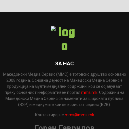
ЗА НАС
Македонски Медиа Сервис (ММС) е трговско друштво основано
2008 година. Основна дејност на Македоски Медиа Сервис е
продукција на мултимедијални содржини, кои се објавуваат
преку основниот информативен портал
mms.mk
. Содржини на
Македонски Медиа Сервис се наменети за широката публика
(B2P) и медиумите кои ќе користат сервис (B2B).
Контактирај не
mms@mms.mk
Горан Гаврилов