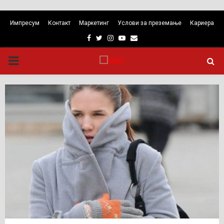
Импресум
Контакт
Маркетинг
Услови за преземање
Кариера
Facebook
Twitter
Instagram
Youtube
Email
PRIMARY
MENU