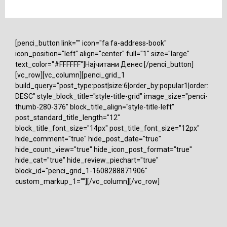
[penci_button link="" icon="fa fa-address-book"
icon_position="left" align="center" full="1" size="large"
text_color="#FFFFFF"]Најчитани Денес [/penci_button]
[vc_row][vc_column][penci_grid_1
build_query="post_type:post|size:6|order_by:popular1|order:
DESC" style_block_title="style-title-grid" image_size="penci-
thumb-280-376" block_title_align="style-title-left"
post_standard_title_length="12"
block_title_font_size="14px" post_title_font_size="12px"
hide_comment="true" hide_post_date="true"
hide_count_view="true" hide_icon_post_format="true"
hide_cat="true" hide_review_piechart="true"
block_id="penci_grid_1-1608288871906"
custom_markup_1=""][/vc_column][/vc_row]