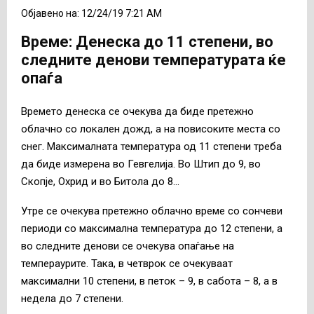
Објавено на: 12/24/19 7:21 AM
Време: Денеска до 11 степени, во
следните денови температурата ќе
опаѓа
Времето денеска се очекува да биде претежно
облачно со локален дожд, а на повисоките места со
снег. Максималната температура од 11 степени треба
да биде измерена во Гевгелија. Во Штип до 9, во
Скопје, Охрид и во Битола до 8…
Утре се очекува претежно облачно време со сончеви
периоди со максимална температура до 12 степени, а
во следните денови се очекува опаѓање на
темпераурите. Така, в четврок се очекуваат
максимални 10 степени, в петок – 9, в сабота – 8, а в
недела до 7 степени.