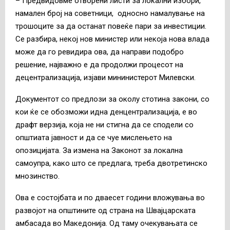
– Предвидовме отворени листи за локални избори,
намален број на советници, односно намалување на
трошоците за да останат повеќе пари за инвестиции.
Се разбира, некој нов министер или некоја нова влада
може да го ревидира ова, да направи подобро
решение, најважно е да продолжи процесот на
децентрализација, изјави мининистерот Милевски.
Документот со предлози за околу стотина закони, со
кои ќе се обозможи идна денцентрализација, е во
драфт верзија, која не ни стигна да се сподели со
општиата јавност и да се чуе мислењето на
опозицијата. За измена на Законот за локална
самоупра, како што се предлага, треба двотретинско
мнозинство.
Ова е состојбата и по дваесет години вложувања во
развојот на општините од страна на Швајцарската
амбасада во Македонија. Од таму очекувањата се