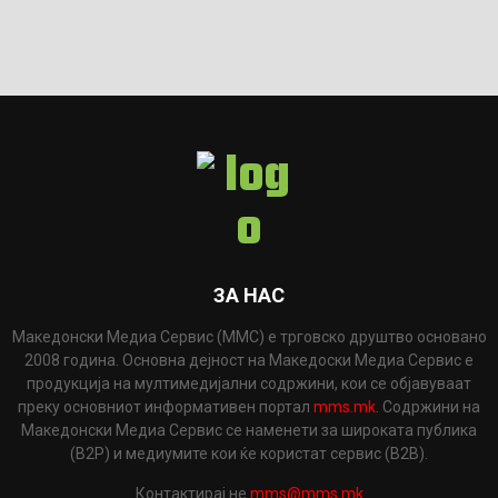
ЗА НАС
Македонски Медиа Сервис (ММС) е трговско друштво основано
2008 година. Основна дејност на Македоски Медиа Сервис е
продукција на мултимедијални содржини, кои се објавуваат
преку основниот информативен портал
mms.mk
. Содржини на
Македонски Медиа Сервис се наменети за широката публика
(B2P) и медиумите кои ќе користат сервис (B2B).
Контактирај не
mms@mms.mk