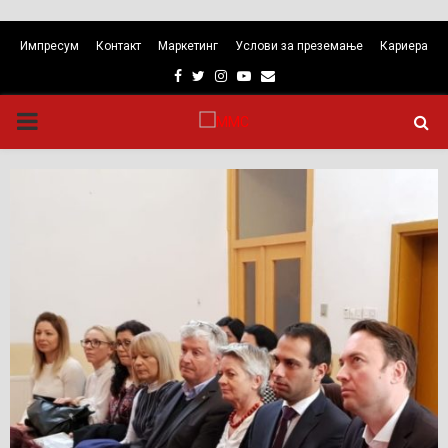
Импресум
Контакт
Маркетинг
Услови за преземање
Кариера
Facebook
Twitter
Instagram
Youtube
Email
PRIMARY
MENU