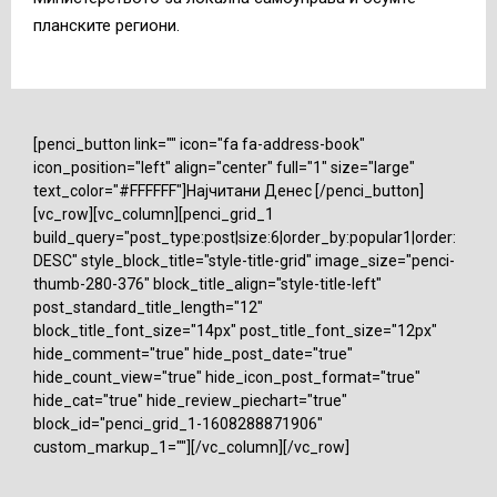
планските региони.
[penci_button link="" icon="fa fa-address-book"
icon_position="left" align="center" full="1" size="large"
text_color="#FFFFFF"]Најчитани Денес [/penci_button]
[vc_row][vc_column][penci_grid_1
build_query="post_type:post|size:6|order_by:popular1|order:
DESC" style_block_title="style-title-grid" image_size="penci-
thumb-280-376" block_title_align="style-title-left"
post_standard_title_length="12"
block_title_font_size="14px" post_title_font_size="12px"
hide_comment="true" hide_post_date="true"
hide_count_view="true" hide_icon_post_format="true"
hide_cat="true" hide_review_piechart="true"
block_id="penci_grid_1-1608288871906"
custom_markup_1=""][/vc_column][/vc_row]