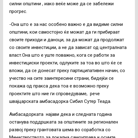
силни општини , иако веќе може да се забележи
прогрес.
-Она што е за нас особено важно е да видиме силни
општини, кои самостојно ќе можат да ги прибираат
своите приходи и даноци, за да можат да продолжат
со своите инвестиции, а не да зависат од централната
власт.Она што е уште поважно, кога се работи за
инвестициски проекти, одлуките за тоа во што ќе се
вложи, да се донесат преку партиципативен начин, со
учество на сите заинтересини страни, бидејќи се
покажа од пракса дека тоа е возможно преку
проектите што ние ги спроведуваме, рече
швајцарската амбасадорка Сибил Сутер Теада.
Амбасадорката најави дека и следната година
останува поддршката за општините за регионален
развој преку грантовата шема во соработка со
Министерството за локална самоуправа и осумте