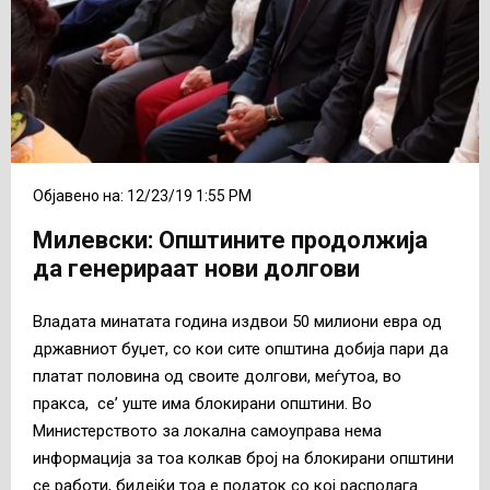
Објавено на: 12/23/19 1:55 PM
Милевски: Општините продолжија
да генерираат нови долгови
Владата минатата година издвои 50 милиони евра од
државниот буџет, со кои сите општина добија пари да
платат половина од своите долгови, меѓутоа, во
пракса, се’ уште има блокирани општини. Во
Министерството за локална самоуправа нема
информација за тоа колкав број на блокирани општини
се работи, бидејќи тоа е податок со кој располага