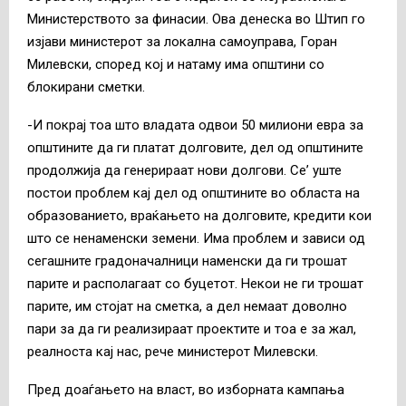
Министерството за финасии. Ова денеска во Штип го
изјави министерот за локална самоуправа, Горан
Милевски, според кој и натаму има општини со
блокирани сметки.
-И покрај тоа што владата одвои 50 милиони евра за
општините да ги платат долговите, дел од општините
продолжија да генерираат нови долгови. Се’ уште
постои проблем кај дел од општините во областа на
образованието, враќањето на долговите, кредити кои
што се ненаменски земени. Има проблем и зависи од
сегашните градоначалници наменски да ги трошат
парите и располагаат со буцетот. Некои не ги трошат
парите, им стојат на сметка, а дел немаат доволно
пари за да ги реализираат проектите и тоа е за жал,
реалноста кај нас, рече министерот Милевски.
Пред доаѓањето на власт, во изборната кампања