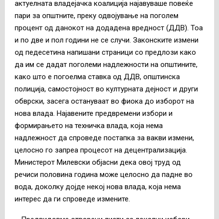
актуелната владејачка коалиција најавуваше повеќе
пари за општните, преку одвојување на поголем
процент од данокот на додадена вредност (ДДВ). Тоа
и по две и пол години не се случи. Законските измени
од педесетина напишани страници со предлози како
да им се дадат поголеми надлежности на општините,
како што е погоелма ставка од ДДВ, општинска
полиција, самостојност во културната дејност и други
обврски, засега остануваат во фиока до изборот на
нова влада. Најавените предвремени избори и
формирањето на техничка влада, која нема
надлежност да спроведе постапка за вакви измени,
целосно го запреа процесот на децентрализација.
Министерот Милевски објасни дека овој труд од
речиси половина година може целосно да падне во
вода, доколку дојде некој нова влада, која нема
интерес да ги спроведе измените.