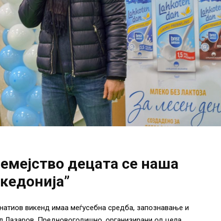
семејство децата се наша
кедонија”
натиов викенд имаа меѓусебна средба, запознавање и
л Лазаров. Предновогодишно, организирани од цела