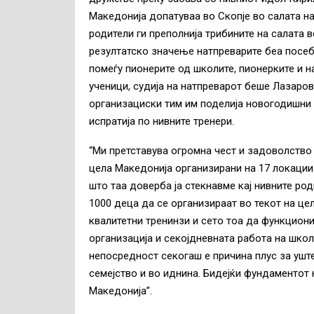
Македонија допатуваа во Скопје во салата на
родители ги преполнија трибините на салата в
резултатско значење натпреварите беа посе
помеѓу пионерите од школите, пионерките и н
учeници, судија на натпреварот беше Лазаров
организациски тим им поделија новогодишни п
испратија по нивните тренери.
“Ми претставува огромна чест и задоволство
цела Македонија организирани на 17 локации.
што таа доверба ја стекнавме кај нивните род
1000 деца да се организираат во текот на це
квалитетни тренинзи и сето тоа да функцион
организација и секојдневната работа на школ
непосредност секогаш е причина плус за уш
семејство и во иднина. Бидејќи фундаментот н
Македонија”.