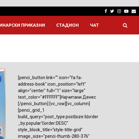
Facebook
Twitter
Instagra
Yout
E
ИНАРСКИ ПРИКАЗНИ
СТАДИОН
ЧАТ
[penci_button link="" icon="fa fa-
address-book" icon_position="left"
align="center" full="1" size="large"
text_color="#FFFFFF"]Најчитани Денес
[/penci_button] [vc_row][vc_column]
[penci_grid_1
build_query="post_type:post|size:6|order
_by:popular1|order:DESC"
style_block_title="style-title-grid"
image_size="penci-thumb-280-376"