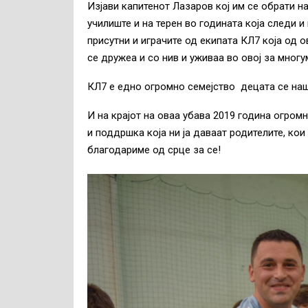
Изјави капитенот Лазаров кој им се обрати на
училиште и на терен во годината која следи и 
присутни и играчите од екипата КЛ7 која од 
се дружеа и со нив и уживаа во овој за многу
КЛ7 е едно огромно семејство децата се наш
И на крајот на оваа убава 2019 година огро
и поддршка која ни ја даваат родителите, кои
благодариме од срце за се!