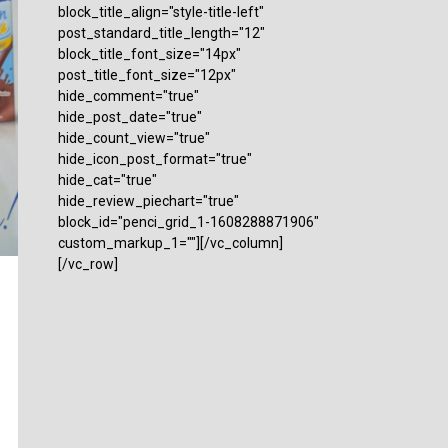
block_title_align="style-title-left"
post_standard_title_length="12"
block_title_font_size="14px"
post_title_font_size="12px"
hide_comment="true"
hide_post_date="true"
hide_count_view="true"
hide_icon_post_format="true"
hide_cat="true"
hide_review_piechart="true"
block_id="penci_grid_1-1608288871906"
custom_markup_1=""][/vc_column]
[/vc_row]