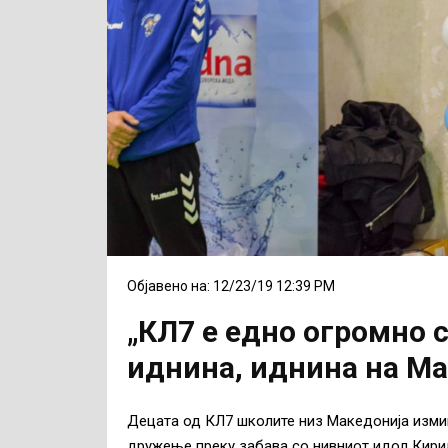
Објавено на: 12/23/19 12:39 PM
„КЛ7 е едно огромно 
иднина, иднина на Ма
Децата од КЛ7 школите низ Македонија изми
дружење преку забава со нивниот идол Кири