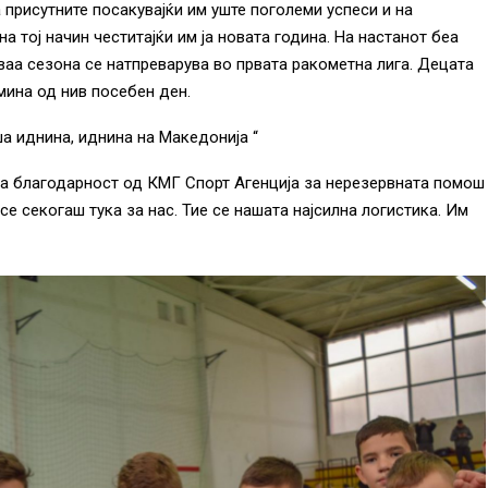
 присутните посакувајќи им уште поголеми успеси и на
на тој начин честитајќи им ја новата година. На настанот беа
оваа сезона се натпреварува во првата ракометна лига. Децата
мина од нив посебен ден.
а иднина, иднина на Македонија “
мна благодарност од КМГ Спорт Агенција за нерезервната помош
 се секогаш тука за нас. Тие се нашата најсилна логистика. Им