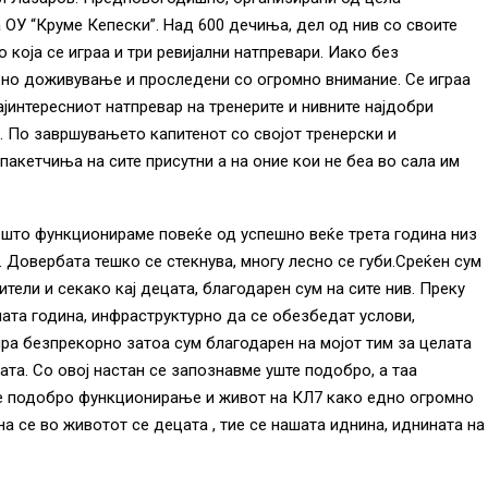
 ОУ “Круме Кепески”. Над 600 дечиња, дел од нив со своите
о која се играа и три ревијални натпревари. Иако без
бно доживување и проследени со огромно внимание. Се играа
ајинтересниот натпревар на тренерите и нивните најдобри
. По завршувањето капитенот со својот тренерски и
акетчиња на сите присутни а на оние кои не беа во сала им
 што функционираме повеќе од успешно веќе трета година низ
 Довербата тешко се стекнува, многу лесно се губи.Среќен сум
ители и секако кај децата, благодарен сум на сите нив. Преку
лата година, инфраструктурно да се обезбедат услови,
ира безпрекорно затоа сум благодарен на мојот тим за целата
ата. Со овој настан се запознавме уште подобро, а таа
те подобро функционирање и живот на КЛ7 како едно огромно
а се во животот се децата , тие се нашата иднина, иднината на