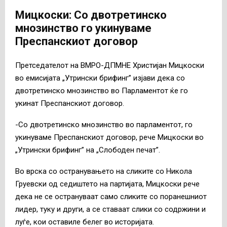
Мицкоски: Со двотретинско
мнозинство го укинуваме
Преспанскиот договор
Претседателот на ВМРО-ДПМНЕ Христијан Мицкоски
во емисијата „Утрински брифинг” изјави дека со
двотретинско мнозинство во Парламентот ќе го
укинат Преспанскиот договор.
-Со двотретинско мнозинство во парламентот, го
укинуваме Преспанскиот договор, рече Мицкоски во
„Утрински брифинг” на „Слободен печат”.
Во врска со остранувањето на сликите со Никола
Груевски од седиштето на партијата, Мицкоски рече
дека не се острануваат само сликите со поранешниот
лидер, туку и други, а се ставаат слики со содржини и
луѓе, кои оставиле белег во историјата.