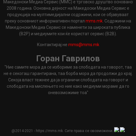
Македонски Медиа Сервис (ММС) е трговско друштво основано
2008 година. Основна дејност на Македоски Медиа Сервис е
продукција на мултимедијални содржини, кои се објавуваат
преку основниот информативен портал
mms.mk
. Содржини на
Македонски Медиа Сервис се наменети за широката публика
(B2P) и медиумите кои ќе користат сервис (B2B).
Контактирај не
mms@mms.mk
Горан Гаврилов
"Ние самите мора да се избориме за слободата на говорот, таа
не е секогаш гарантирана, таа борба мора да продолжи до крај.
Секоја власт тежнее да ја ограничи слободата на говорот и
слободата на мислењето но ние како медиуми мораме да го
оневозможиме тоа"
@2014-2021 - https://mms.mk. Сите права се овозможени.