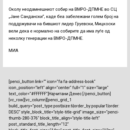
Околу неодамнешниот собир на ВМРО-ДПМНЕ во СЦ
„Јане Сандански”, каде беа забележани голем број на
поддржувачи на бившиот лидер Груевски, Мицкоски
вели дека е нормално на собирите да има луѓе од
неколку генерации на ВМРО-ДПМНЕ.
МИА
[penci_button link="" icon="fa fa-address-book"
icon_position="left" align="center" full="1" size="large"
text_color="#FFFFFF"]Најчитани Денес [/penci_button]
[vc_row][vc_column][penci_grid_1
build_query="post_type:post|size:6|order_by:popular1|order:
DESC" style_block_title="style-title-grid" image_size="penci-
thumb-280-376" block_title_align="style-title-left"
post_standard_title_length="12"