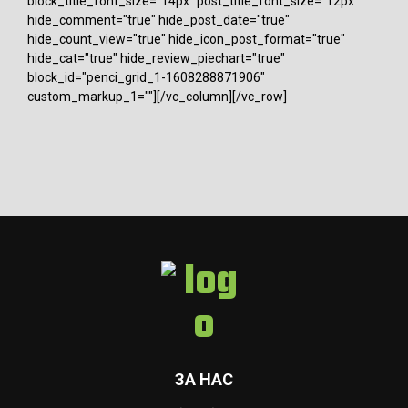
block_title_font_size="14px" post_title_font_size="12px"
hide_comment="true" hide_post_date="true"
hide_count_view="true" hide_icon_post_format="true"
hide_cat="true" hide_review_piechart="true"
block_id="penci_grid_1-1608288871906"
custom_markup_1=""][/vc_column][/vc_row]
ЗА НАС