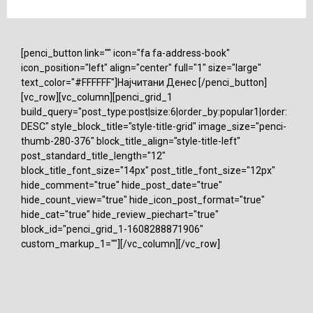
[penci_button link="" icon="fa fa-address-book"
icon_position="left" align="center" full="1" size="large"
text_color="#FFFFFF"]Најчитани Денес [/penci_button]
[vc_row][vc_column][penci_grid_1
build_query="post_type:post|size:6|order_by:popular1|order:
DESC" style_block_title="style-title-grid" image_size="penci-
thumb-280-376" block_title_align="style-title-left"
post_standard_title_length="12"
block_title_font_size="14px" post_title_font_size="12px"
hide_comment="true" hide_post_date="true"
hide_count_view="true" hide_icon_post_format="true"
hide_cat="true" hide_review_piechart="true"
block_id="penci_grid_1-1608288871906"
custom_markup_1=""][/vc_column][/vc_row]