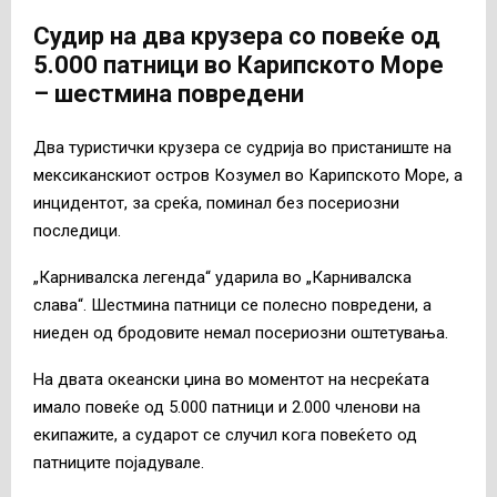
Судир на два крузера со повеќе од
5.000 патници во Карипското Море
– шестмина повредени
Два туристички крузера се судрија во пристаниште на
мексиканскиот остров Козумел во Карипското Море, а
инцидентот, за среќа, поминал без посериозни
последици.
„Карнивалска легенда“ ударила во „Карнивалска
слава“. Шестмина патници се полесно повредени, а
ниеден од бродовите немал посериозни оштетувања.
На двата океански џина во моментот на несреќата
имало повеќе од 5.000 патници и 2.000 членови на
екипажите, а сударот се случил кога повеќето од
патниците појадувале.