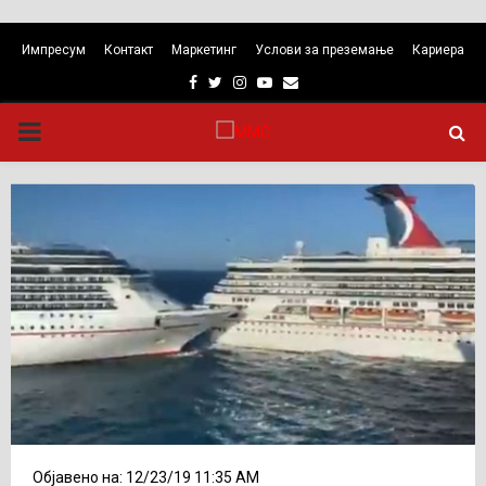
Импресум
Контакт
Маркетинг
Услови за преземање
Кариера
Facebook
Twitter
Instagram
Youtube
Email
PRIMARY
MENU
Објавено на: 12/23/19 11:35 AM