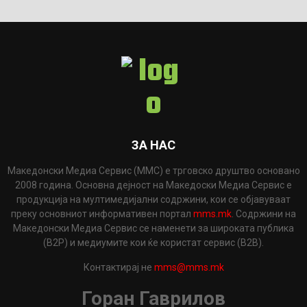
ЗА НАС
Македонски Медиа Сервис (ММС) е трговско друштво основано
2008 година. Основна дејност на Македоски Медиа Сервис е
продукција на мултимедијални содржини, кои се објавуваат
преку основниот информативен портал
mms.mk
. Содржини на
Македонски Медиа Сервис се наменети за широката публика
(B2P) и медиумите кои ќе користат сервис (B2B).
Контактирај не
mms@mms.mk
Горан Гаврилов