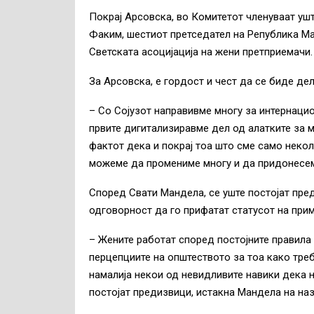
Покрај Арсовска, во Комитетот членуваат ушт
Факим, шестиот претседател на Република Ма
Светската асоцијација на жени претприемачи.
За Арсовска, е гордост и чест да се биде де
– Со Сојузот направивме многу за интернаци
првите дигитализиравме дел од алатките за м
фактот дека и покрај тоа што сме само неко
можеме да промениме многу и да придонесем
Според Свати Мандела, се уште постојат пред
одговорност да го прифатат статусот на при
– Жените работат според постојните правила
перцепциите на општеството за тоа како тре
намалија некои од невидливите навики дека н
постојат предизвици, истакна Мандела на на