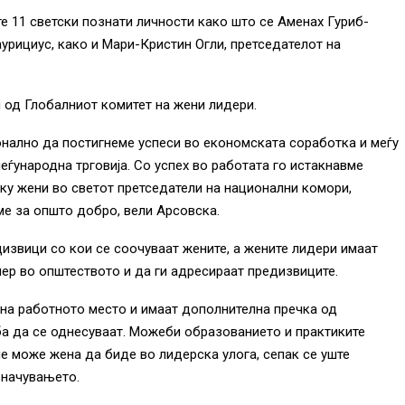
е 11 светски познати личности како што се Аменах Гуриб-
урициус, како и Мари-Кристин Огли, претседателот на
л од Глобалниот комитет на жени лидери.
онално да постигнеме успеси во економската соработка и меѓу
еѓународна трговија. Со успех во работата го истакнавме
лку жени во светот претседатели на национални комори,
е за општо добро, вели Арсовска.
извици со кои се соочуваат жените, а жените лидери имаат
мер во општеството и да ги адресираат предизвиците.
 на работното место и имаат дополнителна пречка од
ба да се однесуваат. Можеби образованието и практиките
е може жена да биде во лидерска улога, сепак се уште
значувањето.