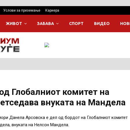
Услови за преземање
Кариера
ЖИВОТ
ЗАБАВА
СПОРТ
ВИДЕО
НОВ
од Глобалниот комитет на
ретседава внуката на Мандела
мори Данела Арсовска е дел од бордот на Глобалниот комитет
дела, внуката на Нелсон Мандела.