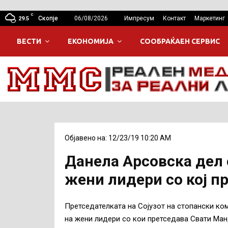
C
Скопје
06/08/2026
Импресум
Контакт
Маркетинг
29.5
ВЕСТИ
ЕКОНОМИЈА
СООБРАЌАЕН СЕРВИС
Објавено на: 12/23/19 10:20 AM
Данела Арсовска дел 
жени лидери со кој п
Претседателката на Сојузот на стопански ко
на жени лидери со кои претседава Свати Ман