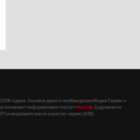
2008 година. Основна дејност на Македоски Медиа Сервис е
еку основниот информативен портал
mms.mk
. Содржини на
) и медиумите кои ќе користат сервис (B2B).