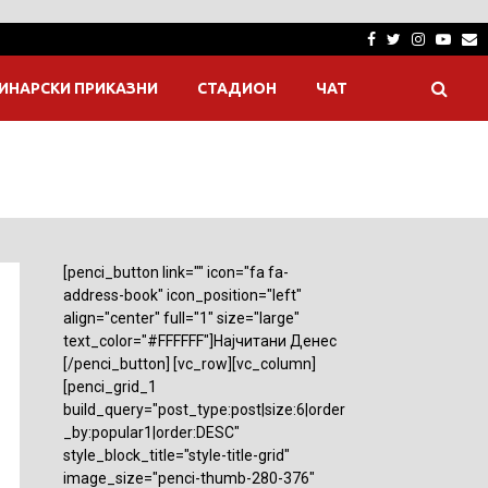
Facebook
Twitter
Instagra
Yout
E
ИНАРСКИ ПРИКАЗНИ
СТАДИОН
ЧАТ
[penci_button link="" icon="fa fa-
address-book" icon_position="left"
align="center" full="1" size="large"
text_color="#FFFFFF"]Најчитани Денес
[/penci_button] [vc_row][vc_column]
[penci_grid_1
build_query="post_type:post|size:6|order
_by:popular1|order:DESC"
style_block_title="style-title-grid"
image_size="penci-thumb-280-376"