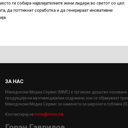
есто ги собира највлијателните жени лидери во светот со цел
та, да поттикнат соработка и да генерираат иновативни
ија.
ЗА НАС
Македонски Медиа Сервис (ММС) е трговско друштво основано 
продукција на мултимедијални содржини, кои се објавуваат пр
Македонски Медиа Сервис се наменети за широката публика (B2P
Контактирај не
mms@mms.mk
Горан Гаврилов