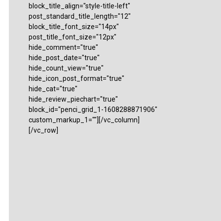
block_title_align="style-title-left"
post_standard_title_length="12"
block_title_font_size="14px"
post_title_font_size="12px"
hide_comment="true"
hide_post_date="true"
hide_count_view="true"
hide_icon_post_format="true"
hide_cat="true"
hide_review_piechart="true"
block_id="penci_grid_1-1608288871906"
custom_markup_1=""][/vc_column]
[/vc_row]