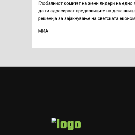
Глобалниот комитет на жени лидери на едно м
да ги адресираат предизвиците на денешница
решенија за зајакнување на светската економ
MИА