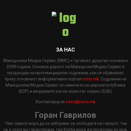
ЗА НАС
Македонски Медиа Сервис (ММС) е трговско друштво основано
2008 година. Основна дејност на Македоски Медиа Сервис е
продукција на мултимедијални содржини, кои се објавуваат
преку основниот информативен портал
mms.mk
. Содржини на
Македонски Медиа Сервис се наменети за широката публика
(B2P) и медиумите кои ќе користат сервис (B2B).
Контактирај не
mms@mms.mk
Горан Гаврилов
"Ние самите мора да се избориме за слободата на говорот, таа
не е секогаш гарантирана, таа борба мора да продолжи до крај.