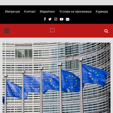
Импресум
Контакт
Маркетинг
Услови за преземање
Кариера
Facebook
Twitter
Instagram
Youtube
Email
PRIMARY
MENU