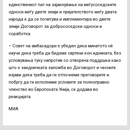
единствениот пат на зајакнување на меѓусоседските
односи меѓу двете земји и пријателството меѓу двата
народа е да се почитува и имплементира во двете
земји Договорот за добрососедски односи и
соработка.
– Совет на амбасадори е убеден дека минатото нè
научи дека треба да бидеме свртени кон иднината, без
условувања туку напротив со отворена поддршка како
што е заедничката заложба во Договорот и чесните
изјави дека треба да ги отпочнеме преговорите и
побргу да ги исполниме условите за полноправно
членство во Европската Унија, се додава во
реакцијата.
MИА