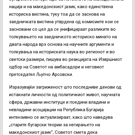
нација и на македонскиот јазик, како единствена
историска вистина, туку тоа да се заснова на
заедничката вистина утврдена од комисиите кои се
засновани со цел да се унифицираат разликите во
толкувањето на заедничкото историско минато на
двата народа врз основа на научните аргументи и
толкувања на историската наука во регионот и во
светски размери, пишува во реакцијата на Извршниот
одбор на Советот на амбасадори и неговиот
претседател Љупчо Арсовски.
Изразувајќи загриженост што последниве денови од
истакнати личности од политичкиот живот, научната
сфера, државни институци и поедини владини и
невладини асоцијации на Република Бугарија
интензивно се актуализираат, како што наведува
„старите бугарски теории за негирањето на
македонскиот јазик”, Советот смета дека