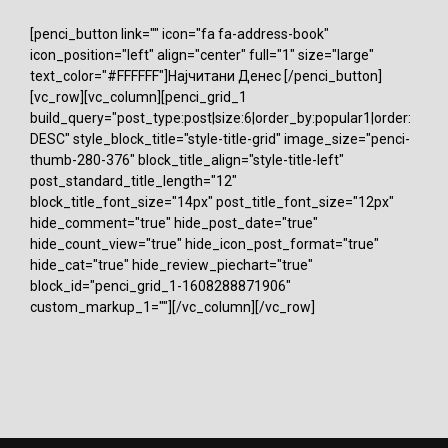
[penci_button link="" icon="fa fa-address-book"
icon_position="left" align="center" full="1" size="large"
text_color="#FFFFFF"]Најчитани Денес [/penci_button]
[vc_row][vc_column][penci_grid_1
build_query="post_type:post|size:6|order_by:popular1|order:
DESC" style_block_title="style-title-grid" image_size="penci-
thumb-280-376" block_title_align="style-title-left"
post_standard_title_length="12"
block_title_font_size="14px" post_title_font_size="12px"
hide_comment="true" hide_post_date="true"
hide_count_view="true" hide_icon_post_format="true"
hide_cat="true" hide_review_piechart="true"
block_id="penci_grid_1-1608288871906"
custom_markup_1=""][/vc_column][/vc_row]