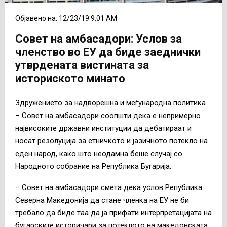
Објавено на: 12/23/19 9:01 AM
Совет на амбасадори: Услов за
членство во ЕУ да биде заеднички
утврдената вистината за
историското минато
Здружението за надворешна и меѓународна политика
– Совет на амбасадори соопшти дека е непримерно
највисоките државни институции да дебатираат и
носат резолуција за етничкото и јазичното потекло на
еден народ, како што неодамна беше случај со
Народното собрание на Република Бугарија.
– Совет на амбасадори смета дека услов Република
Северна Македонија да стане членка на ЕУ не би
требало да биде таа да ја прифати интерпретацијата на
бугарските историчари за потеклото на македонската