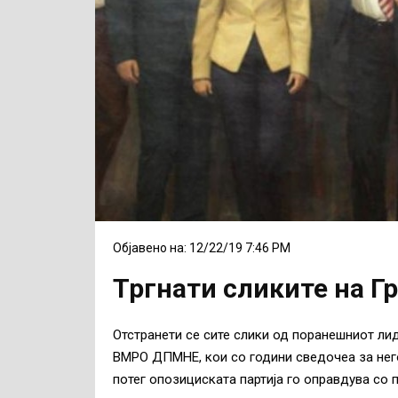
Објавено на: 12/22/19 7:46 PM
Тргнати сликите на Г
Отстранети се сите слики од поранешниот лид
ВМРО ДПМНЕ, кои со години сведочеа за него
потег опозициската партија го оправдува со 