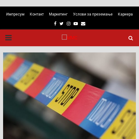
Импресум
Контакт
Маркетинг
Услови за преземање
Кариера
Facebook
Twitter
Instagram
Youtube
Email
PRIMARY
MENU