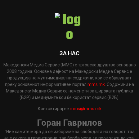
ЗА НАС
Македонски Медиа Сервис (ММС) е трговско друштво основано
2008 година. Основна дејност на Македоски Медиа Сервис е
продукција на мултимедијални содржини, кои се објавуваат
преку основниот информативен портал
mms.mk
. Содржини на
Македонски Медиа Сервис се наменети за широката публика
(B2P) и медиумите кои ќе користат сервис (B2B).
Контактирај не
mms@mms.mk
Горан Гаврилов
"Ние самите мора да се избориме за слободата на говорот, таа
не е секогаш гарантирана, таа борба мора да продолжи до крај.