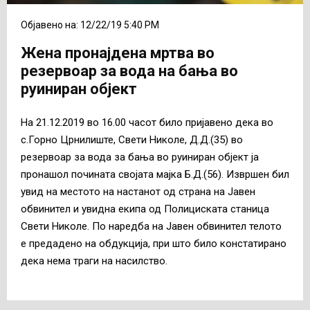
Објавено на: 12/22/19 5:40 PM
Жена пронајдена мртва во
резервоар за вода на бања во
руиниран објект
На 21.12.2019 во 16.00 часот било пријавено дека во
с.Горно Црнилиште, Свети Николе, Д.Д.(35) во
резервоар за вода за бања во руиниран објект ја
пронашол почината својата мајка Б.Д.(56). Извршен бил
увид на местото на настанот од страна на Јавен
обвинител и увидна екипа од Полициската станица
Свети Николе. По наредба на Јавен обвинител телото
е предадено на обдукција, при што било констатирано
дека нема траги на насилство.