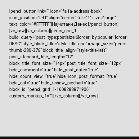
[penci_button link="" icon="fa fa-address-book"
icon_position="left" align="center" full="1" size="large"
text_color="#FFFFFF"]Најчитани Денес [/penci_button]
[vc_row][vc_column][penci_grid_1
build_query="post_type:post|size:6|order_by:popular1|order:
DESC" style_block_title="style-title-grid" image_size="penci-
thumb-280-376" block_title_align="style-title-left"
post_standard_title_length="12"
block_title_font_size="14px" post_title_font_size="12px"
hide_comment="true" hide_post_date="true"
hide_count_view="true" hide_icon_post_format="true"
hide_cat="true" hide_review_piechart="true"
block_id="penci_grid_1-1608288871906"
custom_markup_1=""][/vc_column][/vc_row]