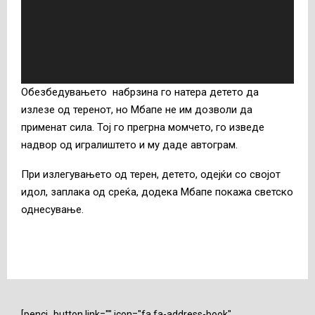
о
п
л
е
ј
Обезбедувањето набрзина го натера детето да
е
излезе од теренот, но Мбапе не им дозволи да
р
применат сила. Тој го прегрна момчето, го изведе
надвор од игралиштето и му даде автограм.
При излегувањето од терен, детето, одејќи со својот
идол, заплака од среќа, додека Мбапе покажа светско
однесување.
[penci_button link="" icon="fa fa-address-book"