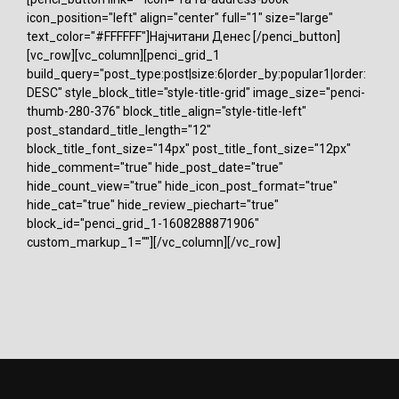
icon_position="left" align="center" full="1" size="large"
text_color="#FFFFFF"]Најчитани Денес [/penci_button]
[vc_row][vc_column][penci_grid_1
build_query="post_type:post|size:6|order_by:popular1|order:
DESC" style_block_title="style-title-grid" image_size="penci-
thumb-280-376" block_title_align="style-title-left"
post_standard_title_length="12"
block_title_font_size="14px" post_title_font_size="12px"
hide_comment="true" hide_post_date="true"
hide_count_view="true" hide_icon_post_format="true"
hide_cat="true" hide_review_piechart="true"
block_id="penci_grid_1-1608288871906"
custom_markup_1=""][/vc_column][/vc_row]