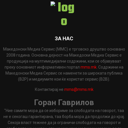
ЗА НАС
Македонски Медиа Сервис (ММС) е трговско друштво основано
2008 година. Основна дејност на Македоски Медиа Сервис е
продукција на мултимедијални содржини, кои се објавуваат
преку основниот информативен портал
mms.mk
. Содржини на
Македонски Медиа Сервис се наменети за широката публика
(B2P) и медиумите кои ќе користат сервис (B2B).
Контактирај не
mms@mms.mk
Горан Гаврилов
"Ние самите мора да се избориме за слободата на говорот, таа
не е секогаш гарантирана, таа борба мора да продолжи до крај.
Секоја власт тежнее да ја ограничи слободата на говорот и