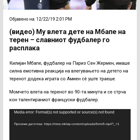
Објавено на: 12/22/19 2:01 PM
(видео) Му влета дете на Мбапе на
терен – славниот фудбалер го
расплака
Килијан Мбапе, фудбалер на Париз Сен Жермен, имаше
силна емотивна реакција на влегувањето на детето на
теренот додека играта со Амиен сè уште траеше.
Момчето влета на теренот во 90-та минута и се стрча
кон талентираниот француски фудбалер.
В
Media error: Format(s) not supported or source(s) not found
и
Преземи датотека: https://mms.mk/wp-content/uploads/6zrm5.mp4?_=1
д
е