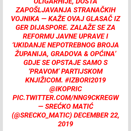
OLIGARHIJE, DOSTA
ZAPOŠLJAVANJA STRANAČKIH
VOJNIKA — KAŽE OVAJ GLASAČ IZ
GER DIJASPORE. ZALAŽE SE ZA
REFORMU JAVNE UPRAVE I
‘UKIDANJE NEPOTREBNOG BROJA
ŽUPANIJA, GRADOVA & OPĆINA’
GDJE SE OPSTAJE SAMO S
‘PRAVOM’ PARTIJSKOM
KNJIŽICOM.
#IZBORI2019
@IKOPRIC
PIC.TWITTER.COM/NNG9CKREGW
— SREĆKO MATIĆ
(@SRECKO_MATIC)
DECEMBER 22,
2019