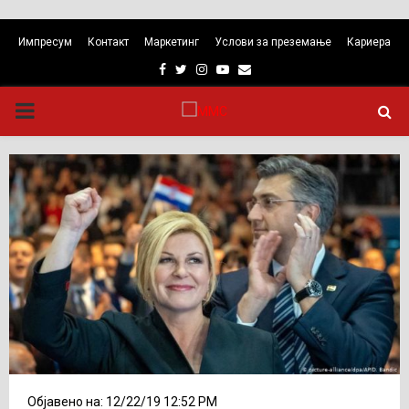
Импресум
Контакт
Маркетинг
Услови за преземање
Кариера
Facebook
Twitter
Instagram
Youtube
Email
PRIMARY
MENU
Објавено на: 12/22/19 12:52 PM