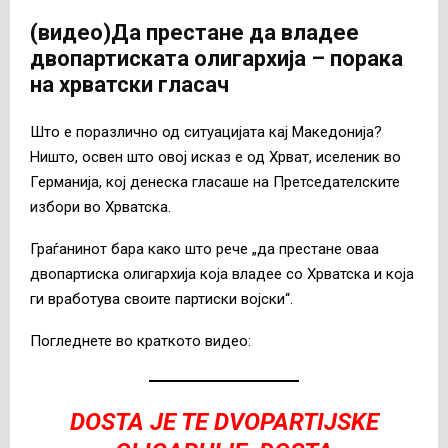
(видео)Да престане да владее
двопартиската олигархија – порака
на хрватски гласач
Што е поразлично од ситуацијата кај Македонија?
Ништо, освен што овој исказ е од Хрват, иселеник во
Германија, кој денеска гласаше на Претседателските
избори во Хрватска.
Граѓанинот бара како што рече „да престане оваа
двопартиска олигархија која владее со Хрватска и која
ги вработува своите партиски војски“.
Погледнете во краткото видео:
DOSTA JE TE DVOPARTIJSKE