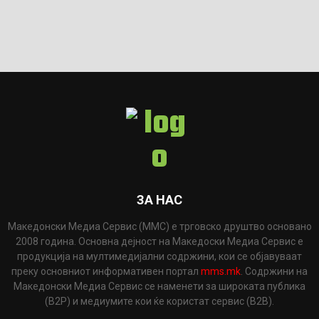
ЗА НАС
Македонски Медиа Сервис (ММС) е трговско друштво основано
2008 година. Основна дејност на Македоски Медиа Сервис е
продукција на мултимедијални содржини, кои се објавуваат
преку основниот информативен портал
mms.mk
. Содржини на
Македонски Медиа Сервис се наменети за широката публика
(B2P) и медиумите кои ќе користат сервис (B2B).