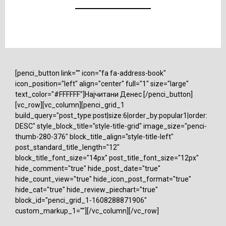
[penci_button link="" icon="fa fa-address-book"
icon_position="left" align="center" full="1" size="large"
text_color="#FFFFFF"]Најчитани Денес [/penci_button]
[vc_row][vc_column][penci_grid_1
build_query="post_type:post|size:6|order_by:popular1|order:
DESC" style_block_title="style-title-grid" image_size="penci-
thumb-280-376" block_title_align="style-title-left"
post_standard_title_length="12"
block_title_font_size="14px" post_title_font_size="12px"
hide_comment="true" hide_post_date="true"
hide_count_view="true" hide_icon_post_format="true"
hide_cat="true" hide_review_piechart="true"
block_id="penci_grid_1-1608288871906"
custom_markup_1=""][/vc_column][/vc_row]