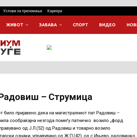
Услови за преземање
Кариера
ЖИВОТ
ЗАБАВА
СПОРТ
ВИДЕО
НОВ
 Радовиш – Струмица
от било пријавено дека на магистралниот пат Радовиш –
учила сообраќајна незгода помеѓу патничко возило „форд
правувано од Ј.Л.(52) од Радовиш и товарно возило
тарски ознаки, управувано од Ж.П.(42), од с.Ињево, радовишко.