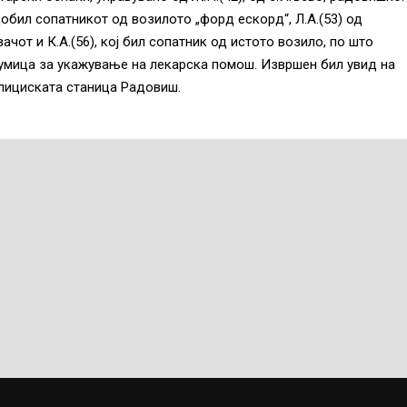
обил сопатникот од возилото „форд ескорд“, Л.А.(53) од
чот и К.А.(56), кој бил сопатник од истото возило, по што
умица за укажување на лекарска помош. Извршен бил увид на
олициската станица Радовиш.