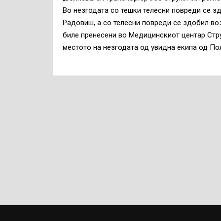
Во незгодата со тешки телесни повреди се зд
Радовиш, а со телесни повреди се здобил воза
биле пренесени во Медицинскиот центар Стр
местото на незгодата од увидна екипа од П