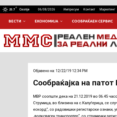
C
Скопје
06/08/2026
Импресум
Контакт
Маркетинг
25.7
ВЕСТИ
ЕКОНОМИЈА
СООБРАЌАЕН СЕРВИС
Објавено на: 12/22/19 12:34 PM
Сообраќајка на патот
МВР соопшти дека на 21.12.2019 во 06.45 час
Струмица, во близина на с.Калуѓерица, се сл
ескорд“, со радовишки регистарски ознаки, у
„волксваген транспортер“, со струмички регис