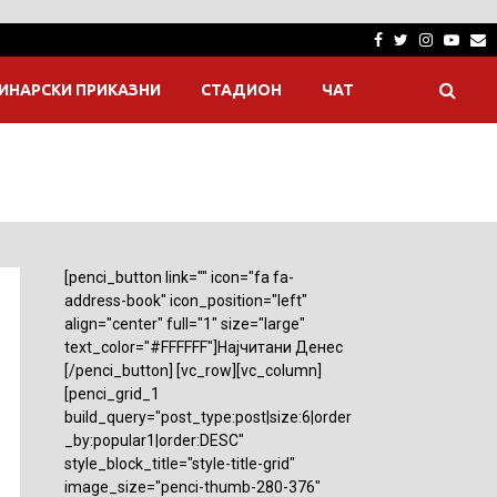
Facebook
Twitter
Instagra
Yout
E
ИНАРСКИ ПРИКАЗНИ
СТАДИОН
ЧАТ
[penci_button link="" icon="fa fa-
address-book" icon_position="left"
align="center" full="1" size="large"
text_color="#FFFFFF"]Најчитани Денес
[/penci_button] [vc_row][vc_column]
[penci_grid_1
build_query="post_type:post|size:6|order
_by:popular1|order:DESC"
style_block_title="style-title-grid"
image_size="penci-thumb-280-376"