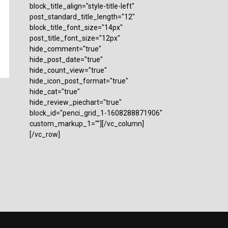
block_title_align="style-title-left"
post_standard_title_length="12"
block_title_font_size="14px"
post_title_font_size="12px"
hide_comment="true"
hide_post_date="true"
hide_count_view="true"
hide_icon_post_format="true"
hide_cat="true"
hide_review_piechart="true"
block_id="penci_grid_1-1608288871906"
custom_markup_1=""][/vc_column]
[/vc_row]