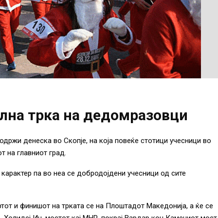
ална трка на дедомразовци
држи денеска во Скопје, на која повеќе стотици учесници во
т на главниот град.
 карактер па во неа се добродојдени учесници од сите
тот и финишот на трката се на Плоштадот Македонија, а ќе се