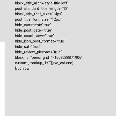
block_title_align="style-title-left"
post_standard_title_length="12"
block_title_font_size="14px"
post_title_font_size="12px"
hide_comment="true"
hide_post_date="true"
hide_count_view="true"
hide_icon_post_format="true"
hide_cat="true"
hide_review_piechart="true"
block_id="penci_grid_1-1608288871906"
custom_markup_1=""][/vc_column]
[/vc_row]