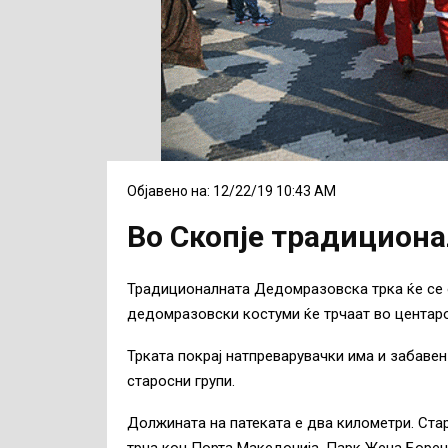
Објавено на: 12/22/19 10:43 AM
Во Скопје традицион
Традиционалната Дедомразовска трка ќе се о
дедомразовски костуми ќе трчаат во центаро
Трката покрај натпреварувачки има и забавен
старосни групи.
Должината на патеката е два километри. Стар