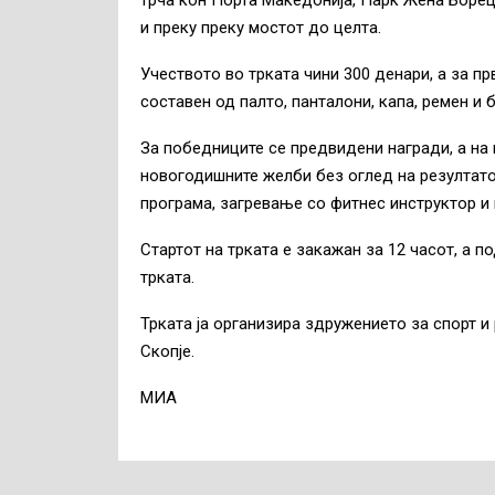
трча кон Порта Македонија, Парк Жена Борец,
и преку преку мостот до целта.
Учеството во трката чини 300 денари, а за п
составен од палто, панталони, капа, ремен и 
За победниците се предвидени награди, а на 
новогодишните желби без оглед на резултато
програма, загревање со фитнес инструктор и
Стартот на трката е закажан за 12 часот, а п
трката.
Трката ја организира здружението за спорт и
Скопје.
МИА