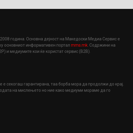
2008 година. Основна дејност на Македоски Медиа Сервис е
еку основниот информативен портал
mms.mk
. Содржини на
) и медиумите кои ќе користат сервис (B2B).
не е секогаш гарантирана, таа борба мора да продолжи до крај.
ободата на мислењето но ние како медиуми мораме да го