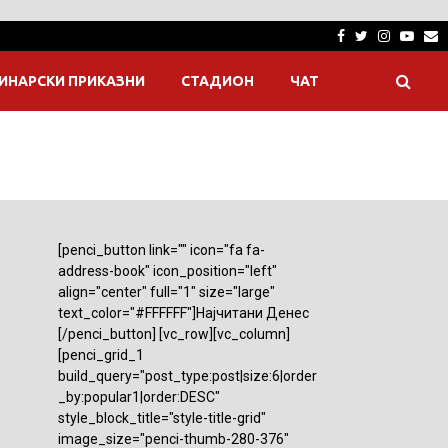
Facebook
Twitter
Instagra
Yout
E
ИНАРСКИ ПРИКАЗНИ
СТАДИОН
ЧАТ
[penci_button link="" icon="fa fa-
address-book" icon_position="left"
align="center" full="1" size="large"
text_color="#FFFFFF"]Најчитани Денес
[/penci_button] [vc_row][vc_column]
[penci_grid_1
build_query="post_type:post|size:6|order
_by:popular1|order:DESC"
style_block_title="style-title-grid"
image_size="penci-thumb-280-376"