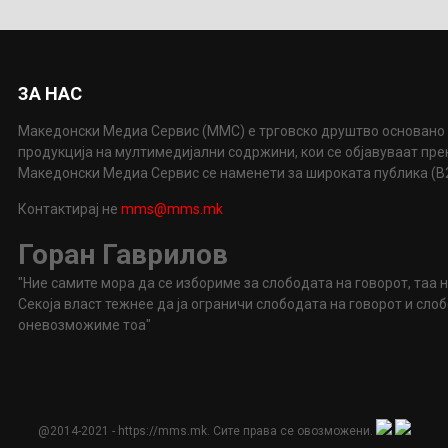
ЗА НАС
Македонски Медиа Сервис (ММС) е трговско друштво основано 
продукција на мултимедијални содржини, кои се објавуваат пр
Македонски Медиа Сервис се наменети за широката публика (B2P
Контактирај не
mms@mms.mk
Горан Гаврилов
"Ние самите мора да се избориме за слободата на говорот, таа 
Секоја власт тежнее да ја ограничи слободата на говорот и сл
оневозможиме тоа"
@2014-2021 - https://mms.mk. Сите права се овозможени.