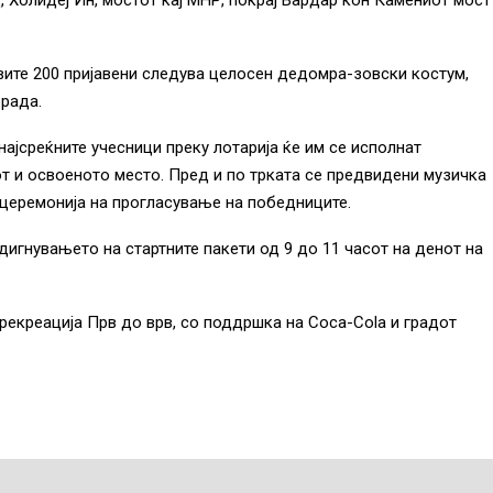
 Холидеј Ин, мостот кај МНР, покрај Вардар кон Камениот мост
рвите 200 пријавени следува целосен дедомра-зовски костум,
брада.
најсреќните учесници преку лотарија ќе им се исполнат
т и освоеното место. Пред и по трката се предвидени музичка
 церемонија на прогласување на победниците.
одигнувањето на стартните пакети од 9 до 11 часот на денот на
 рекреација Прв до врв, со поддршка на Coca-Cola и градот