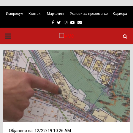
Импресум
Контакт
Маркетинг
Услови за преземање
Кариера
Facebook
Twitter
Instagram
Youtube
Email
PRIMARY
MENU
Објавено на: 12/22/19 10:26 AM