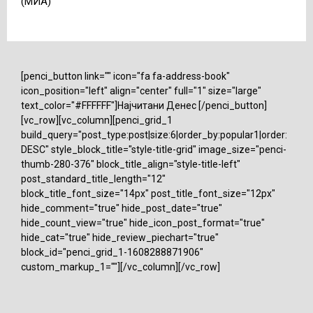
(МИА)
[penci_button link="" icon="fa fa-address-book"
icon_position="left" align="center" full="1" size="large"
text_color="#FFFFFF"]Најчитани Денес [/penci_button]
[vc_row][vc_column][penci_grid_1
build_query="post_type:post|size:6|order_by:popular1|order:
DESC" style_block_title="style-title-grid" image_size="penci-
thumb-280-376" block_title_align="style-title-left"
post_standard_title_length="12"
block_title_font_size="14px" post_title_font_size="12px"
hide_comment="true" hide_post_date="true"
hide_count_view="true" hide_icon_post_format="true"
hide_cat="true" hide_review_piechart="true"
block_id="penci_grid_1-1608288871906"
custom_markup_1=""][/vc_column][/vc_row]