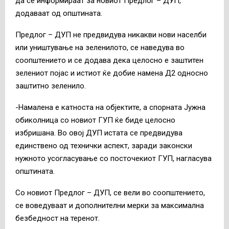
да се информираат за новиот Предлог – ДУП,
додаваат од општината.
Предлог – ДУП не предвидува никакви нови населби
или уништување на зеленилото, се наведува во
соопштението и се додава дека целосно е заштитен
зелениот појас и истиот ќе добие намена Д2 односно
заштитно зеленило.
-Намалена е катноста на објектите, а спорната Јужна
обиколница со новиот ГУП ќе биде целосно
избришана. Во овој ДУП истата се предвидува
единствено од технички аспект, заради законски
нужното усогласување со посточекиот ГУП, нагласува
општината.
Со новиот Предлог – ДУП, се вели во соопштението,
се воведуваат и дополнителни мерки за максимална
безбедност на теренот.