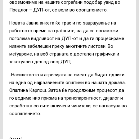
овозможиме на нашите сограѓани подобар увид во
Предлог – ДУП-от, се вели во соопштението.
Новата Јавна анкета ќе трае и по завршување на
работното време на граѓаните, за да се овозможи
поголема видливост на ДУП-от и да ги процесираме
нивните забелешки преку анкетните листови. Во
меѓувреме, на веб страната е достапен графички и
текстуален дел од овој ДУП,.
-Насилството и агресијата не смеат да бидат одлики
на една од најразвиените општини во нашата држава,
Општина Карпош. Затоа ќе продолжиме процесот да
го водиме низ призма на транспарентност, дијалог и
соработка со сите вклучени чинители, се нагласува во
соопштението.