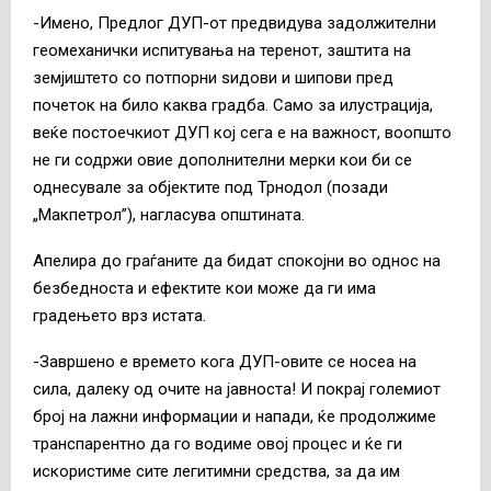
-Имено, Предлог ДУП-от предвидува задолжителни
геомеханички испитувања на теренот, заштита на
земјиштето со потпорни ѕидови и шипови пред
почеток на било каква градба. Само за илустрација,
веќе постоечкиот ДУП кој сега е на важност, воопшто
не ги содржи овие дополнителни мерки кои би се
однесувале за објектите под Трнодол (позади
„Макпетрол”), нагласува општината.
Апелира до граѓаните да бидат спокојни во однос на
безбедноста и ефектите кои може да ги има
градењето врз истата.
-Завршено е времето кога ДУП-овите се носеа на
сила, далеку од очите на јавноста! И покрај големиот
број на лажни информации и напади, ќе продолжиме
транспарентно да го водиме овој процес и ќе ги
искористиме сите легитимни средства, за да им