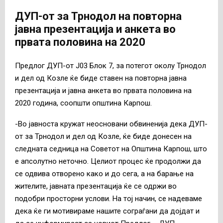
ДУП-от за Трнодол на повторна
јавна презентација и анкета во
првата половина на 2020
Предлог ДУП-от Ј03 Блок 7, за потегот околу Трнодол
и дел од Козле ќе биде ставен на повторна јавна
презентација и јавна анкета во првата половина на
2020 година, соопшти општина Карпош.
-Во јавноста кружат неосновани обвиненија дека ДУП-
от за Трнодол и дел од Козле, ќе биде донесен на
следната седница на Советот на Општина Карпош, што
е апсолутно неточно. Целиот процес ќе продолжи да
се одвива отворено како и до сега, а на барање на
жителите, јавната презентација ќе се одржи во
подобри просторни услови. На тој начин, се надеваме
дека ќе ги мотивираме нашите сограѓани да дојдат и