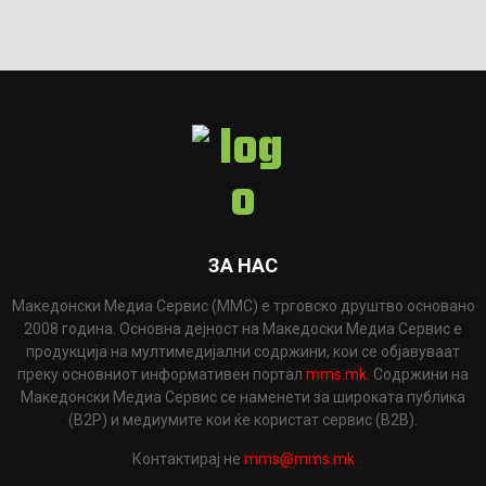
ЗА НАС
Македонски Медиа Сервис (ММС) е трговско друштво основано
2008 година. Основна дејност на Македоски Медиа Сервис е
продукција на мултимедијални содржини, кои се објавуваат
преку основниот информативен портал
mms.mk
. Содржини на
Македонски Медиа Сервис се наменети за широката публика
(B2P) и медиумите кои ќе користат сервис (B2B).
Контактирај не
mms@mms.mk