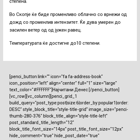
степена.
Во Скопје ќе биде променливо облачно со врнежи од
дожд со променлив интензитет. Ќе дува умерен до
засилен ветер од од јужен равец.
Температурата ќе достигне до10 степени.
[penci_button link="" icon="fa fa-address-book"
icon_position="left" align="center" full="1" size="large"
text_color="#FFFFFF"]Најчитани Денес [/penci_button]
[vc_row][vc_column][penci_grid_1
build_query="post_type:post|size:6|order_by:popular1|order:
DESC" style_block_title="style-title-grid" image_size="penci-
thumb-280-376" block_title_align="style-title-left"
post_standard_title_length="12"
block_title_font_size="14px" post_title_font_size="12px"
hide_comment="true" hide_post_date="true"