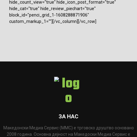
hide_count_view="true" hide_icon_post_format="true"
hide_cat="true" hide_review_piechart="true"
block_id="penci_grid_1-1608288871906"
custom_markup_1=""][/vc_column][/vc_row]
ЗА НАС
Македонски Медиа Сервис (ММС) е трговско друштво основано
2008 година. Основна дејност на Македоски Медиа Сервис е