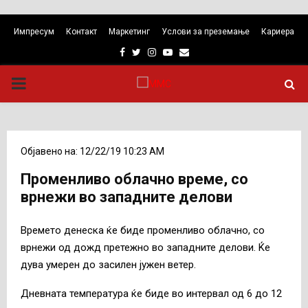
Импресум
Контакт
Маркетинг
Услови за преземање
Кариера
Facebook
Twitter
Instagram
Youtube
Email
PRIMARY
MENU
Објавено на: 12/22/19 10:23 AM
Променливо облачно време, со
врнежи во западните делови
Времето денеска ќе биде променливо облачно, со
врнежи од дожд претежно во западните делови. Ќе
дува умерен до засилен јужен ветер.
Дневната температура ќе биде во интервал од 6 дo 12