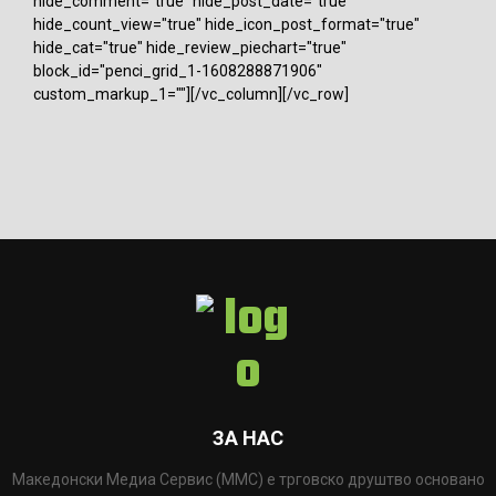
hide_comment="true" hide_post_date="true"
hide_count_view="true" hide_icon_post_format="true"
hide_cat="true" hide_review_piechart="true"
block_id="penci_grid_1-1608288871906"
custom_markup_1=""][/vc_column][/vc_row]
ЗА НАС
Македонски Медиа Сервис (ММС) е трговско друштво основано