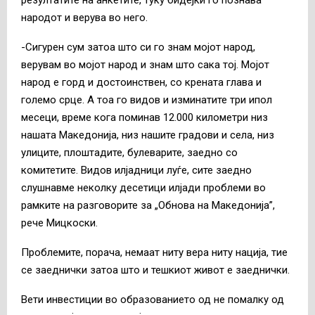
резултатите на анкетите, туку бидејќи го познава
народот и верува во него.
-Сигурен сум затоа што си го знам мојот народ,
верувам во мојот народ и знам што сака тој. Мојот
народ е горд и достоинствен, со крената глава и
големо срце. А тоа го видов и изминатите три ипол
месеци, време кога поминав 12.000 километри низ
нашата Македонија, низ нашите градови и села, низ
улиците, плоштадите, булеварите, заедно со
комитетите. Видов илјадници луѓе, сите заедно
слушнавме неколку десетици илјади проблеми во
рамките на разговорите за „Обнова на Македонија”,
рече Мицкоски.
Проблемите, порача, немаат ниту вера ниту нација, тие
се заеднички затоа што и тешкиот живот е заеднички.
Вети инвестиции во образованието од не помалку од