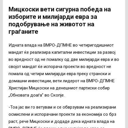
Мицкоски вети сигурна победа на
изборите и милијарди евра за
подобрување на животот на
граѓаните
Идната влада на ВМРО-ДПМНЕ во четиригодишниот
мандат ќе реализира капитални инвестиции за развој
во вредност од не помалку од две милијарди евра и во
својот мандат ќе испорача проекти во вредност не
помала од четири милијарди евра преку странски и
домашни инвестиции, вети лидерот на ВМРО-ДПМНЕ
Христијан Мицкоски на денешниот партиски собир
„Обновата доаѓа” во Скопје.
-Тоа јас ви го ветувам и се обврзувам на реализирани
осмислени и испорачани проекти за економија со брз
раст, рече Мицкоски и додаде дека идната влада на