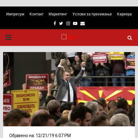
Импресум
Контакт
Маркетинг
Услови за преземање
Кариера
Facebook
Twitter
Instagram
Youtube
Email
PRIMARY
MENU
Објавено на: 12/21/19 6:07 PM