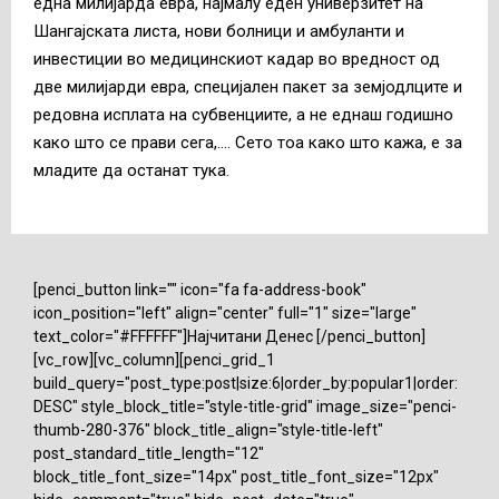
една милијарда евра, најмалу еден универзитет на
Шангајската листа, нови болници и амбуланти и
инвестиции во медицинскиот кадар во вредност од
две милијарди евра, специјален пакет за земјодлците и
редовна исплата на субвенциите, а не еднаш годишно
како што се прави сега,…. Сето тоа како што кажа, е за
младите да останат тука.
[penci_button link="" icon="fa fa-address-book"
icon_position="left" align="center" full="1" size="large"
text_color="#FFFFFF"]Најчитани Денес [/penci_button]
[vc_row][vc_column][penci_grid_1
build_query="post_type:post|size:6|order_by:popular1|order:
DESC" style_block_title="style-title-grid" image_size="penci-
thumb-280-376" block_title_align="style-title-left"
post_standard_title_length="12"
block_title_font_size="14px" post_title_font_size="12px"