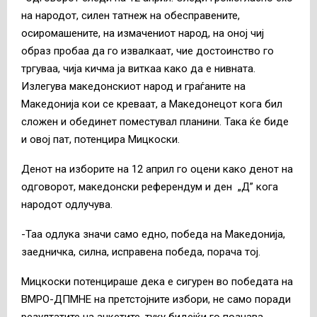
на народот, силен татнеж на обесправените,
осиромашените, на измачениот народ, на оној чиј
образ пробаа да го извалкаат, чие достоинство го
тргуваа, чија кичма ја виткаа како да е нивната.
Излегува македонскиот народ и граѓаните на
Македонија кои се креваат, а Македонецот кога бил
сложен и обединет поместувал планини. Така ќе биде
и овој пат, потенцира Мицкоски.
Денот на изборите на 12 април го оцени како денот на
одговорот, македонски референдум и ден „Д” кога
народот одлучува.
-Таа одлука значи само едно, победа на Македонија,
заедничка, силна, исправена победа, порача тој.
Мицкоски потенцираше дека е сигурен во победата на
ВМРО-ДПМНЕ на претстојните избори, не само поради