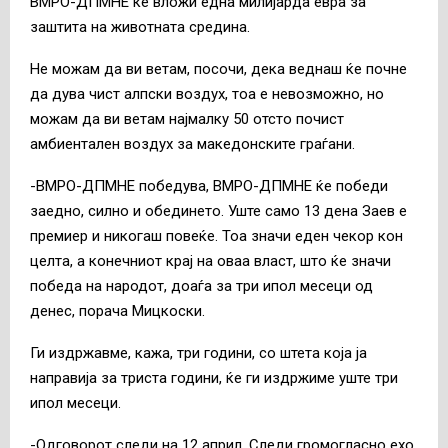
ВМРО-ДПМНЕ ќе вложи една милијарда евра за
заштита на животната средина.
Не можам да ви ветам, посочи, дека веднаш ќе почне
да дува чист алпски воздух, тоа е невозможно, но
можам да ви ветам најмалку 50 отсто почист
амбиентален воздух за македонските граѓани.
-ВМРО-ДПМНЕ победува, ВМРО-ДПМНЕ ќе победи
заедно, силно и обединето. Уште само 13 дена Заев е
премиер и никогаш повеќе. Тоа значи еден чекор кон
целта, а конечниот крај на оваа власт, што ќе значи
победа на народот, доаѓа за три ипол месеци од
денес, порача Мицкоски.
Ги издржавме, кажа, три години, со штета која ја
направија за триста години, ќе ги издржиме уште три
ипол месеци.
-Одговорот следи на 12 април. Следи громогласно ехо