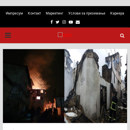
Импресум
Контакт
Маркетинг
Услови за преземање
Кариера
Facebook
Twitter
Instagram
Youtube
Email
PRIMARY
MENU