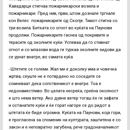
Кавадарци стигнаа пожарникарски возила и
пожарникари. Пред нив, први, штом дознале тргнале
кон Велес пожарникарите од Скопје. Тимот стигна со
три возила. Битката со огнот во куќата на Паунови
продолжи. Пожарникарите гаснеа од покривите и
терасите од околните куќи. Успеваа да го стивнат
огнот и со млазови вода ги туркаа околните ѕидови да
се урнат внатре, во самата куќа.
-Штетите се големи. Жал ми е доколку има и човечка
жртва, сеуште не е потврдено но соседите се
сомневаат дека сопственикот е внатре. Тоа е
недонаместливо. Во целата несреќа, среќна околност
е што нема ветер. Ако дувне ветер тогаш ќе ги зафати
и останатите куќи и ќе горат нагоре се до ридот а
штетата ќе биде огромна. Куќата на Паунови, која гори,
е прогласена за споменик на културата, заштитена е со
закон и е неповратно загубена, рече градоначалникот