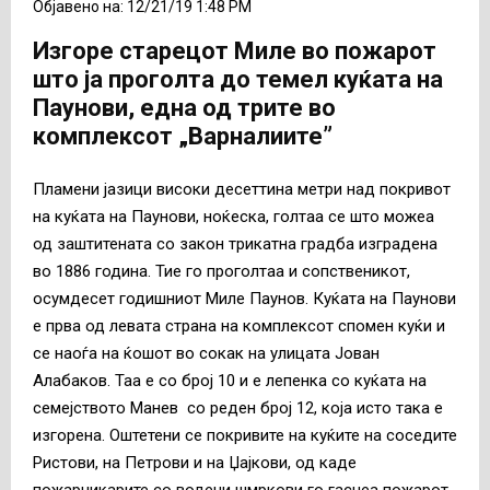
Објавено на: 12/21/19 1:48 PM
Изгоре старецот Миле во пожарот
што ја проголта до темел куќата на
Паунови, една од трите во
комплексот „Варналиите”
Пламени јазици високи десеттина метри над покривот
на куќата на Паунови, ноќеска, голтаа се што можеа
од заштитената со закон трикатна градба изградена
во 1886 година. Тие го проголтаа и сопственикот,
осумдесет годишниот Миле Паунов. Куќата на Паунови
е прва од левата страна на комплексот спомен куќи и
се наоѓа на ќошот во сокак на улицата Јован
Алабаков. Таа е со број 10 и е лепенка со куќата на
семејството Манев со реден број 12, која исто така е
изгорена. Оштетени се покривите на куќите на соседите
Ристови, на Петрови и на Џајкови, од каде
пожарникарите со водени шмркови го гаснеа пожарот.