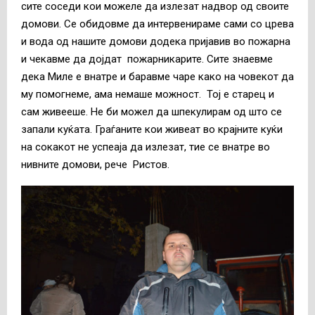
сите соседи кои можеле да излезат надвор од своите
домови. Се обидовме да интервенираме сами со црева
и вода од нашите домови додека пријавив во пожарна
и чекавме да дојдат пожарникарите. Сите знаевме
дека Миле е внатре и баравме чаре како на човекот да
му помогнеме, ама немаше можност. Тој е старец и
сам живееше. Не би можел да шпекулирам од што се
запали куќата. Граѓаните кои живеат во крајните куќи
на сокакот не успеаја да излезат, тие се внатре во
нивните домови, рече Ристов.