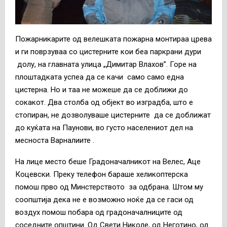
Пожарникарите од велешката пожарна монтираа црева
и ги поврзуваа со цистерните кои беа паркрани дури
долу, на главната улица „Димитар Влахов”. Горе на
плоштадката успеа да се качи само само една
цистерна. Но и таа не можеше да се доближи до
сокакот. Два столба од објект во изградба, што е
стопиран, не дозволуваше цистерните да се доближат
до куќата на Паунови, во густо населениот дел на
месноста Варналиите .
На лице место беше Градоначалникот на Велес, Аце
Коцевски. Преку телефон бараше хеликоптерска
помош прво од Минстерството за одбрана. Штом му
соопштија дека не е возможно ноќе да се гаси од
воздух помош побара од градоначалниците од
соседните општини. Од Свети Николе, од Неготино, од