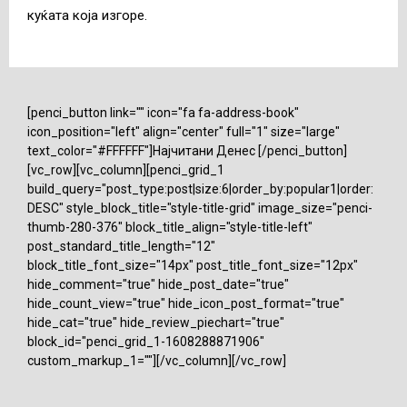
куќата која изгоре.
[penci_button link="" icon="fa fa-address-book"
icon_position="left" align="center" full="1" size="large"
text_color="#FFFFFF"]Најчитани Денес [/penci_button]
[vc_row][vc_column][penci_grid_1
build_query="post_type:post|size:6|order_by:popular1|order:
DESC" style_block_title="style-title-grid" image_size="penci-
thumb-280-376" block_title_align="style-title-left"
post_standard_title_length="12"
block_title_font_size="14px" post_title_font_size="12px"
hide_comment="true" hide_post_date="true"
hide_count_view="true" hide_icon_post_format="true"
hide_cat="true" hide_review_piechart="true"
block_id="penci_grid_1-1608288871906"
custom_markup_1=""][/vc_column][/vc_row]