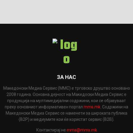
ЗА НАС
Македонски Медиа Сервис (ММС) е трговско друштво основано
2008 година. Основна дејност на Македоски Медиа Сервис е
продукција на мултимедијални содржини, кои се објавуваат
преку основниот информативен портал
mms.mk
. Содржини на
Македонски Медиа Сервис се наменети за широката публика
(B2P) и медиумите кои ќе користат сервис (B2B).
Контактирај не
mms@mms.mk