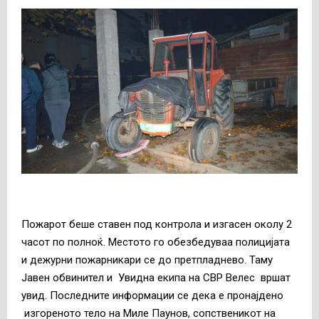
Пожарот беше ставен под контрола и изгасен околу 2
часот по полноќ. Местото го обезбедуваа полицијата
и дежурни пожарникари се до претпладнево. Таму
Јавен обвинител и Увидна екипа на СВР Велес вршат
увид. Последните информации се дека е пронајдено
изгореното тело на Миле Паунов, сопственикот на