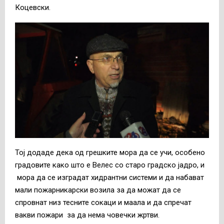
Коцевски.
Тој додаде дека од грешките мора да се учи, особено
градовите како што е Велес со старо градско јадро, и
мора да се изградат хидрантни системи и да набават
мали пожарникарски возила за да можат да се
спровнат низ тесните сокаци и маала и да спречат
вакви пожари за да нема човечки жртви.