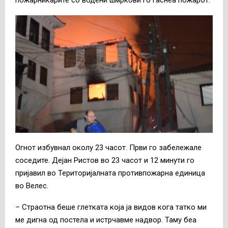
Огнот избувнал околу 23 часот. Први го забележале
соседите. Дејан Ристов во 23 часот и 12 минути го
пријавил во Територијалната противпожарна единица
во Велес.
– Страотна беше глетката која ја видов кога татко ми
ме дигна од постела и истрчавме надвор. Таму беа