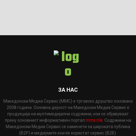
ЗА НАС
Македонски Медиа Сервис (ММС) е трговско друштво основано
2008 година. Основна дејност на Македоски Медиа Сервис е
продукција на мултимедијални содржини, кои се објавуваат
преку основниот информативен портал
mms.mk
. Содржини на
Македонски Медиа Сервис се наменети за широката публика
(B2P) и медиумите кои ќе користат сервис (B2B).