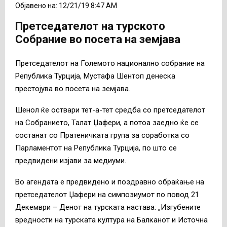
Објавено на: 12/21/19 8:47 AM
Претседателот на турското
Собрание во посета на земјава
Претседателот на Големото национално собрание на
Република Турција, Мустафа Шентоп денеска
престојува во посета на земјава.
Шенол ќе оствари тет-а-тет средба со претседателот
на Собранието, Талат Џафери, а потоа заедно ќе се
состанат со Пратеничката група за соработка со
Парламентот на Република Турција, по што се
предвидени изјави за медиуми.
Во агендата е предвидено и поздравно обраќање на
претседателот Џафери на симпозиумот по повод 21
Декември – Денот на турската настава: „Изгубените
вредности на турската култура на Балканот и Источна