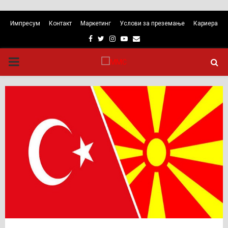
Импресум
Контакт
Маркетинг
Услови за преземање
Кариера
Facebook
Twitter
Instagram
Youtube
Email
PRIMARY
MENU