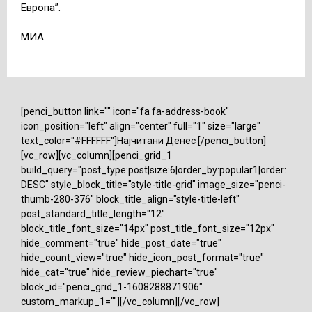
Европа”.
MИА
[penci_button link="" icon="fa fa-address-book"
icon_position="left" align="center" full="1" size="large"
text_color="#FFFFFF"]Најчитани Денес [/penci_button]
[vc_row][vc_column][penci_grid_1
build_query="post_type:post|size:6|order_by:popular1|order:
DESC" style_block_title="style-title-grid" image_size="penci-
thumb-280-376" block_title_align="style-title-left"
post_standard_title_length="12"
block_title_font_size="14px" post_title_font_size="12px"
hide_comment="true" hide_post_date="true"
hide_count_view="true" hide_icon_post_format="true"
hide_cat="true" hide_review_piechart="true"
block_id="penci_grid_1-1608288871906"
custom_markup_1=""][/vc_column][/vc_row]