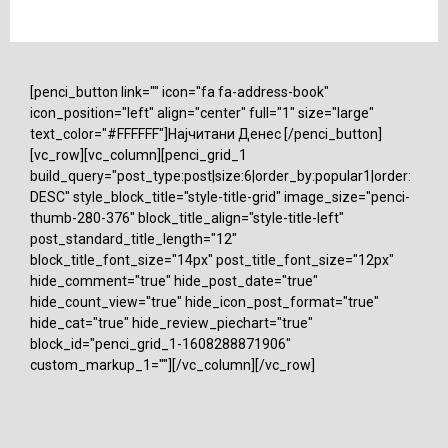
[penci_button link="" icon="fa fa-address-book"
icon_position="left" align="center" full="1" size="large"
text_color="#FFFFFF"]Најчитани Денес [/penci_button]
[vc_row][vc_column][penci_grid_1
build_query="post_type:post|size:6|order_by:popular1|order:
DESC" style_block_title="style-title-grid" image_size="penci-
thumb-280-376" block_title_align="style-title-left"
post_standard_title_length="12"
block_title_font_size="14px" post_title_font_size="12px"
hide_comment="true" hide_post_date="true"
hide_count_view="true" hide_icon_post_format="true"
hide_cat="true" hide_review_piechart="true"
block_id="penci_grid_1-1608288871906"
custom_markup_1=""][/vc_column][/vc_row]