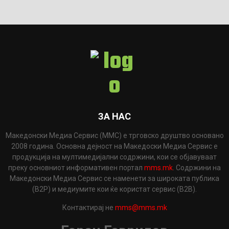
ЗА НАС
Македонски Медиа Сервис (ММС) е трговско друштво основано
2008 година. Основна дејност на Македоски Медиа Сервис е
продукција на мултимедијални содржини, кои се објавуваат
преку основниот информативен портал
mms.mk
. Содржини на
Македонски Медиа Сервис се наменети за широката публика
(B2P) и медиумите кои ќе користат сервис (B2B).
Контактирај не
mms@mms.mk