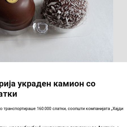
рија украден камион со
атки
о транспортираше 160.000 слатки, соопшти компанијата „Хајди