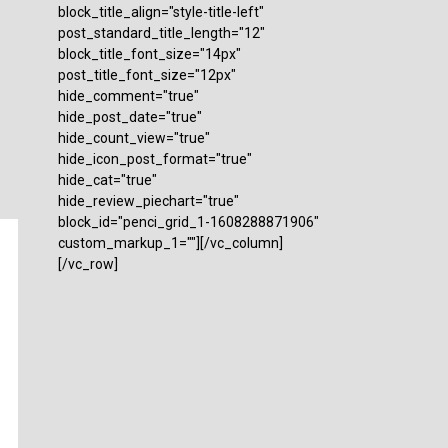
block_title_align="style-title-left"
post_standard_title_length="12"
block_title_font_size="14px"
post_title_font_size="12px"
hide_comment="true"
hide_post_date="true"
hide_count_view="true"
hide_icon_post_format="true"
hide_cat="true"
hide_review_piechart="true"
block_id="penci_grid_1-1608288871906"
custom_markup_1=""][/vc_column]
[/vc_row]