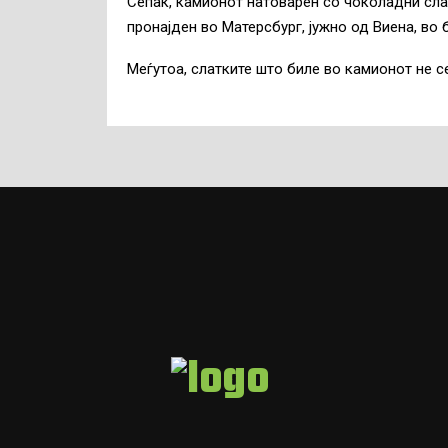
Сепак, камионот натоварен со чоколадни сла
пронајден во Матерсбург, јужно од Виена, во 
Меѓутоа, слатките што биле во камионот не се