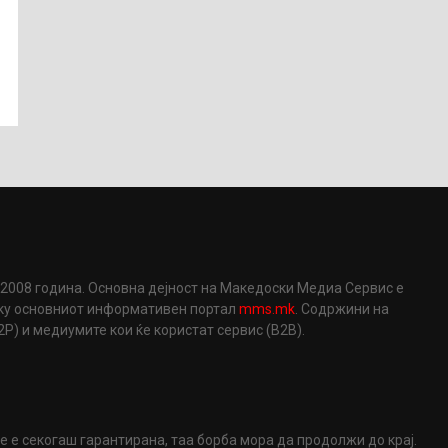
2008 година. Основна дејност на Македоски Медиа Сервис е
еку основниот информативен портал
mms.mk
. Содржини на
) и медиумите кои ќе користат сервис (B2B).
не е секогаш гарантирана, таа борба мора да продолжи до крај.