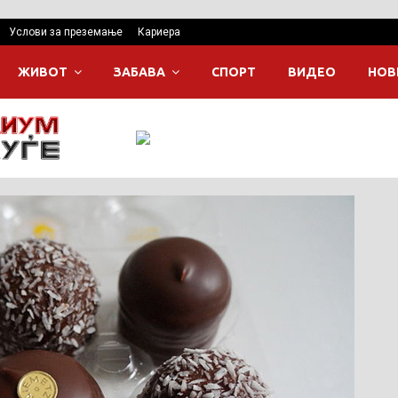
Услови за преземање
Кариера
ЖИВОТ
ЗАБАВА
СПОРТ
ВИДЕО
НОВ