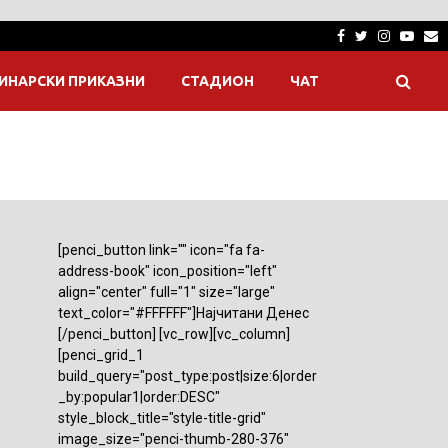
Facebook
Twitter
Instagra
Yout
E
ИНАРСКИ ПРИКАЗНИ
СТАДИОН
ЧАТ
[penci_button link="" icon="fa fa-
address-book" icon_position="left"
align="center" full="1" size="large"
text_color="#FFFFFF"]Најчитани Денес
[/penci_button] [vc_row][vc_column]
[penci_grid_1
build_query="post_type:post|size:6|order
_by:popular1|order:DESC"
style_block_title="style-title-grid"
image_size="penci-thumb-280-376"