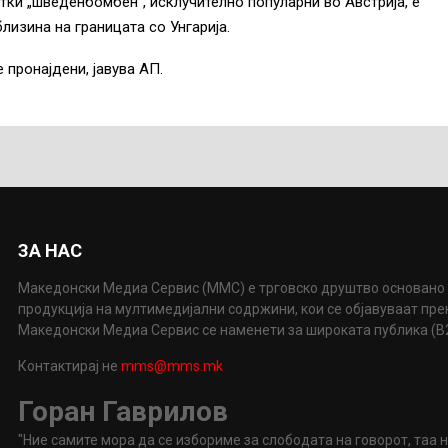
тки „шведенбомбен“, исклучително популарни во Австрија, е
близина на границата со Унгарија.
 пронајдени, јавува АП.
ЗА НАС
Македонски Медиа Сервис (ММС) е трговско друштво основано 
продукција на мултимедијални содржини, кои се објавуваат пр
Македонски Медиа Сервис се наменети за широката публика (B2P
Контактирај не
mms@mms.mk
Горан Гаврилов
"Ние самите мора да се избориме за слободата на говорот, таа 