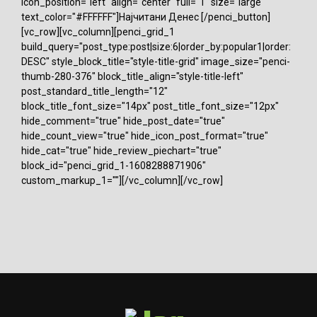
icon_position="left" align="center" full="1" size="large"
text_color="#FFFFFF"]Најчитани Денес [/penci_button]
[vc_row][vc_column][penci_grid_1
build_query="post_type:post|size:6|order_by:popular1|order:
DESC" style_block_title="style-title-grid" image_size="penci-
thumb-280-376" block_title_align="style-title-left"
post_standard_title_length="12"
block_title_font_size="14px" post_title_font_size="12px"
hide_comment="true" hide_post_date="true"
hide_count_view="true" hide_icon_post_format="true"
hide_cat="true" hide_review_piechart="true"
block_id="penci_grid_1-1608288871906"
custom_markup_1=""][/vc_column][/vc_row]