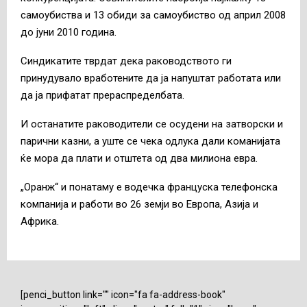
самоубиства и 13 обиди за самоубиство од април 2008
до јуни 2010 година.
Синдикатите тврдат дека раководството ги
принудувало вработените да ја напуштат работата или
да ја прифатат прераспределбата.
И останатите раководители се осудени на затворски и
парични казни, а уште се чека одлука дали команијата
ќе мора да плати и отштета од два милиона евра.
„Оранж“ и понатаму е водечка француска телефонска
компанија и работи во 26 земји во Европа, Азија и
Африка.
[penci_button link="" icon="fa fa-address-book"