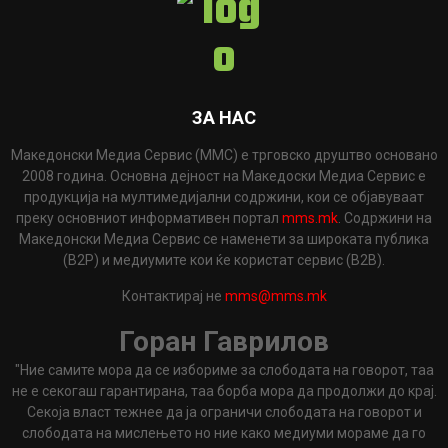
ЗА НАС
Македонски Медиа Сервис (ММС) е трговско друштво основано
2008 година. Основна дејност на Македоски Медиа Сервис е
продукција на мултимедијални содржини, кои се објавуваат
преку основниот информативен портал
mms.mk
. Содржини на
Македонски Медиа Сервис се наменети за широката публика
(B2P) и медиумите кои ќе користат сервис (B2B).
Контактирај не
mms@mms.mk
Горан Гаврилов
"Ние самите мора да се избориме за слободата на говорот, таа
не е секогаш гарантирана, таа борба мора да продолжи до крај.
Секоја власт тежнее да ја ограничи слободата на говорот и
слободата на мислењето но ние како медиуми мораме да го