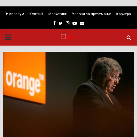
Импресум
Контакт
Маркетинг
Услови за преземање
Кариера
Facebook
Twitter
Instagram
Youtube
Email
PRIMARY
MENU