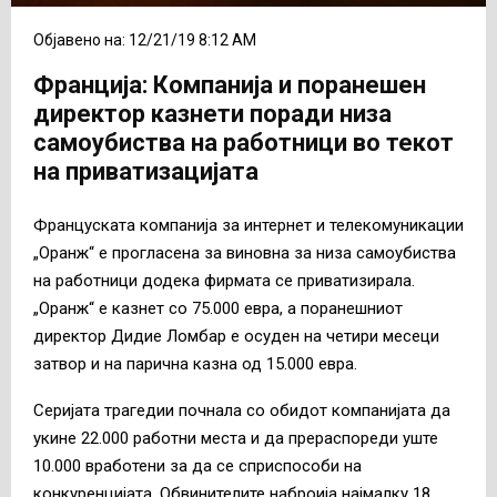
Објавено на: 12/21/19 8:12 AM
Франција: Компанија и поранешен
директор казнети поради низа
самоубиства на работници во текот
на приватизацијата
Француската компанија за интернет и телекомуникации
„Оранж“ е прогласена за виновна за низа самоубиства
на работници додека фирмата се приватизирала.
„Оранж“ е казнет со 75.000 евра, а поранешниот
директор Дидие Ломбар е осуден на четири месеци
затвор и на парична казна од 15.000 евра.
Серијата трагедии почнала со обидот компанијата да
укине 22.000 работни места и да прераспореди уште
10.000 вработени за да се сприспособи на
конкуренцијата. Обвинителите наброија најмалку 18