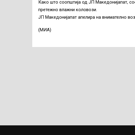
Како што соопштија од ЈП Македонијапат, со
претежно влажни коловози.
ЈП Македонијапат апелира на внимателно воз
(МИА)