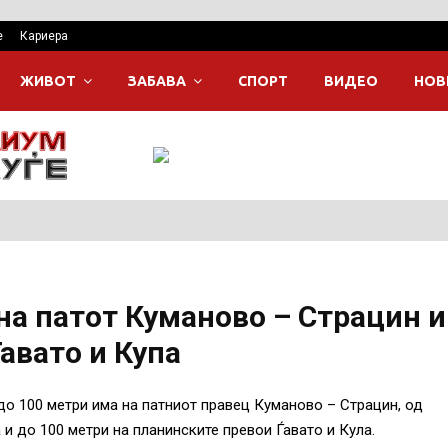
е
Кариера
ЖИВОТ
ЗАБАВА
СПОРТ
ВИДЕО
НОВ
а патот Куманово – Страцин и
авато и Купа
до 100 метри има на патниот правец Куманово – Страцин, од
 и до 100 метри на планинските превои Ѓавато и Кула.