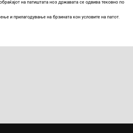
обраќајот на патиштата ноз државата се одвива тековно по
ење и прилагодување на брзината кон условите на патот.