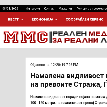
08/08/2026
Импресум
Контакт
Маркетинг
Услови за преземањ
ВЕСТИ
ЕКОНОМИЈА
СООБРАЌАЕН СЕРВИС
Објавено на: 12/20/19 7:26 PM
Намалена видливост н
на превоите Стража, Ѓ
Намалена видливост поради појава на магла 
100 -150 метри, на планинскиот превој Стража