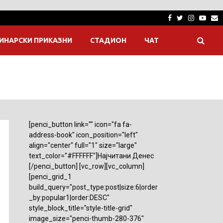
Facebook
Twitter
Instagra
Yout
E
ИНАРСКИ ПРИКАЗНИ
СТАДИОН
ЧАТ
[penci_button link="" icon="fa fa-
address-book" icon_position="left"
align="center" full="1" size="large"
text_color="#FFFFFF"]Најчитани Денес
[/penci_button] [vc_row][vc_column]
[penci_grid_1
build_query="post_type:post|size:6|order
_by:popular1|order:DESC"
style_block_title="style-title-grid"
image_size="penci-thumb-280-376"