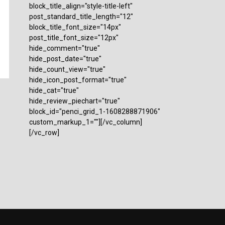
block_title_align="style-title-left"
post_standard_title_length="12"
block_title_font_size="14px"
post_title_font_size="12px"
hide_comment="true"
hide_post_date="true"
hide_count_view="true"
hide_icon_post_format="true"
hide_cat="true"
hide_review_piechart="true"
block_id="penci_grid_1-1608288871906"
custom_markup_1=""][/vc_column]
[/vc_row]