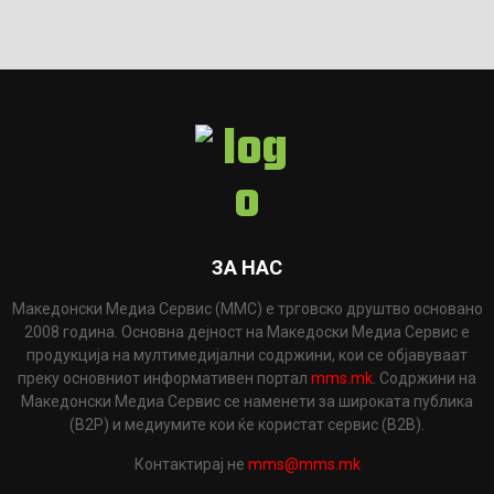
ЗА НАС
Македонски Медиа Сервис (ММС) е трговско друштво основано
2008 година. Основна дејност на Македоски Медиа Сервис е
продукција на мултимедијални содржини, кои се објавуваат
преку основниот информативен портал
mms.mk
. Содржини на
Македонски Медиа Сервис се наменети за широката публика
(B2P) и медиумите кои ќе користат сервис (B2B).
Контактирај не
mms@mms.mk