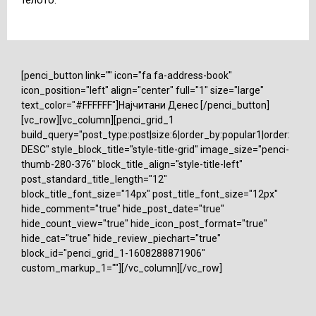
[penci_button link="" icon="fa fa-address-book"
icon_position="left" align="center" full="1" size="large"
text_color="#FFFFFF"]Најчитани Денес [/penci_button]
[vc_row][vc_column][penci_grid_1
build_query="post_type:post|size:6|order_by:popular1|order:
DESC" style_block_title="style-title-grid" image_size="penci-
thumb-280-376" block_title_align="style-title-left"
post_standard_title_length="12"
block_title_font_size="14px" post_title_font_size="12px"
hide_comment="true" hide_post_date="true"
hide_count_view="true" hide_icon_post_format="true"
hide_cat="true" hide_review_piechart="true"
block_id="penci_grid_1-1608288871906"
custom_markup_1=""][/vc_column][/vc_row]