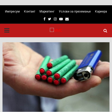
Импресум
Контакт
Маркетинг
Услови за преземање
Кариера
Facebook
Twitter
Instagram
Youtube
Email
PRIMARY
MENU