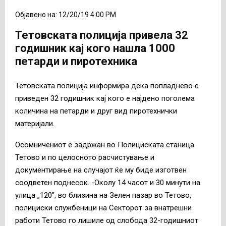
Објавено на: 12/20/19 4:00 PM
Тетовската полиција привела 32
годишник кај кого нашла 1000
петарди и пиротехника
Тетовската полиција информира дека попладнево е
приведен 32 годишник кај кого е најдено поголема
количина на петарди и друг вид пиротехнички
материјали.
Осомничениот е задржан во Полициската станица
Тетово и по целосното расчистување и
документирање на случајот ќе му биде изготвен
соодветен поднесок. -Околу 14 часот и 30 минути на
улица „120″, во близина на Зелен пазар во Тетово,
полициски службеници на Секторот за внатрешни
работи Тетово го лишиле од слобода 32-годишниот