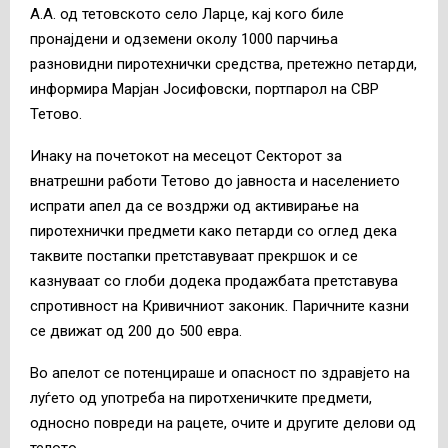
А.А. од тетовското село Ларце, кај кого биле
пронајдени и одземени околу 1000 парчиња
разновидни пиротехнички средства, претежно петарди,
информира Марјан Јосифовски, портпарол на СВР
Тетово.
Инаку на почетокот на месецот Секторот за
внатрешни работи Тетово до јавноста и населението
испрати апел да се воздржи од активирање на
пиротехнички предмети како петарди со оглед дека
таквите постапки претставуваат прекршок и се
казнуваат со глоби додека продажбата претставува
спротивност на Кривичниот законик. Паричните казни
се движат од 200 до 500 евра.
Во апелот се потенцираше и опасност по здравјето на
луѓето од употреба на пиротхеничките предмети,
односно повреди на рацете, очите и другите делови од
телото.