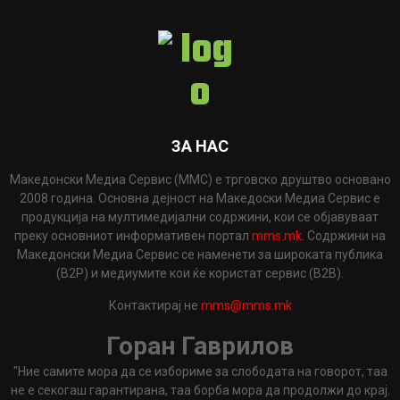
ЗА НАС
Македонски Медиа Сервис (ММС) е трговско друштво основано
2008 година. Основна дејност на Македоски Медиа Сервис е
продукција на мултимедијални содржини, кои се објавуваат
преку основниот информативен портал
mms.mk
. Содржини на
Македонски Медиа Сервис се наменети за широката публика
(B2P) и медиумите кои ќе користат сервис (B2B).
Контактирај не
mms@mms.mk
Горан Гаврилов
"Ние самите мора да се избориме за слободата на говорот, таа
не е секогаш гарантирана, таа борба мора да продолжи до крај.