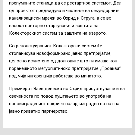
препумпните станици да се рестартира системот. Дел
од проектот предвидува и чистење на секундарните
канализациски мрежи во Охрид и Струга, а се во
насока повторно стартување и заштита на
Колекторскиот систем за заштита на езерото.
Со реконстуираниот Колекторски систем ќе
стопанисува новоформирано јавно претпријатие,
целосно исчистено од долговите што ги имаше кон
поранешното меѓуопштинско претпријатие „Проаква”
под чија ингеренција работеше во минатото.
Премиерот Заев денеска во Охрид присуствуваше и на
свеченоста по повод пуштањето во употреба на
новоизградениот покриен пазар, изграден по пат на
јавно приватно партнерство.