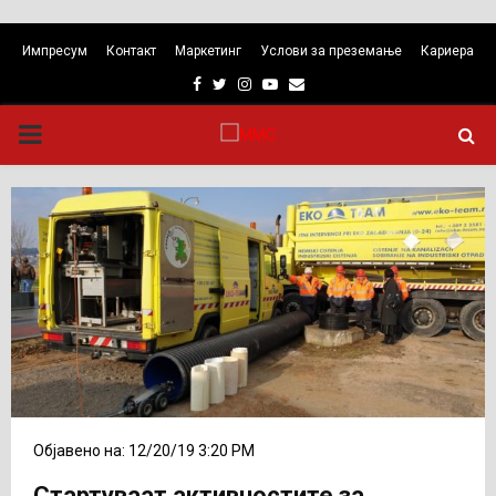
Импресум
Контакт
Маркетинг
Услови за преземање
Кариера
Facebook
Twitter
Instagram
Youtube
Email
PRIMARY
MENU
Објавено на: 12/20/19 3:20 PM
Стартуваат активностите за