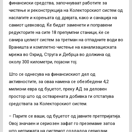
финансиски средства, започнуваат работите за
чистење и реконструкција на Колекторскиот систем од
наслагите и корењата од дрвјата, како и санација на
самиот цевковод. Ќе бидат заменети и поправени
редукторите на сите 18 препумпни станици, ќе се
санира целиот систем за третман на отпадните води во
Враништа и комплетно чистење на канализациската
мрежа во Охрид, Струга и Дебрца во должина од
околу 300 километри, појасни тој.
Што се однесува на финансискиот дел од
активностите, за оваа намена се обезбедени 4,2
милиони евра од буџетот, преку АД за деловен
простор што од остварената добивка ги отстапува
средствата за Колекторскиот систем.
– Парите се ваши, од буџетот од јавните претпријатија.
Овој значаен и сериозен зафат го преземаме затоа
што негрижата на системот создадоа сериозни