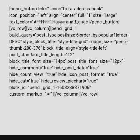
[penci_button link="" icon="fa fa-address-book"
icon_position="left" align="center" full="1" size="large"
text_color="#FFFFFF"]Најчитани Денес [/penci_button]
[vc_row][vc_column][penci_grid_1
build_query="post_type:post|size:6|order_by:popular1|order:
DESC" style_block_title="style-title-grid" image_size="penci-
thumb-280-376" block_title_align="style-title-left"
post_standard_title_length="12"
block_title_font_size="14px" post_title_font_size="12px"
hide_comment="true" hide_post_date="true"
hide_count_view="true" hide_icon_post_format="true"
hide_cat="true" hide_review_piechart="true"
block_id="penci_grid_1-1608288871906"
custom_markup_1=""][/vc_column][/vc_row]