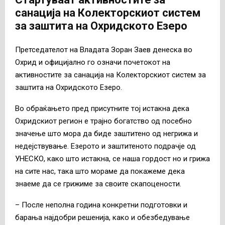
санација на Колекторскиот систем
за заштита на Охридското Езеро
Претседателот на Владата Зоран Заев денеска во
Охрид и официјално го означи почетокот на
активностите за санација на Колекторскиот систем за
заштита на Охридското Езеро.
Во обраќањето пред присутните тој истакна дека
Охридскиот регион е трајно богатство од посебно
значење што мора да биде заштитено од негрижа и
недејствување. Езерото и заштитеното подрачје од
УНЕСКО, како што истакна, се наша гордост но и грижа
на сите нас, така што мораме да покажеме дека
знаеме да се грижиме за своите скапоцености.
– После неполна година конкретни подготовки и
барања најдобри решенија, како и обезбедување