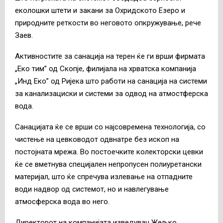
еколошки штети и закани за Охридското Езеро и
природните реткости во неговото опкружување, рече
Заев.
Активностите за санација на терен ќе ги врши фирмата
„Еко тим” од Скопје, филијала на хрватска компанија
„Инд Еко” од Ријека што работи на санација на системи
за канализациски и системи за одвод на атмостферска
вода.
Санацијата ќе се врши со најсовремена технологија, со
чистење на цевководот одвнатре без ископ на
постојната мрежа. Во постоечките колекторски цевки
ќе се вметнува специјален непропусен полиуретански
материјал, што ќе спречува излевање на отпадните
води надвор од системот, но и навлегување
атмосферска вода во него.
Директорот на компанијата изведувач Жељко