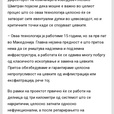
Шмитран појасни дека мошне е важно во целиот
процес што со оваа технологија целосно ќе се
затворат сите евентуални дупки во цевководот, но и
критичните точки каде се спојуваат цевките.
– Оваа технологија ја работиме 15 години, но за прв пат
во Македонија. Главна нејзина предност е што притоа
нема да се уништува надземна и подземна
инфраструктура, а работата ќе се одвива многу побргу
од класичното ископување и замена на цевките.
Притоа обезбедуваме и гарантираме целосна
непропусливост на цевките од инфлистрација или
ексфилтрација, рече тој.
Во рамки на проектот првично ќе се работи на
делница од три километри од системот што се
најкритични, целосно затнати односно
нефункционални, а после репарирањето на