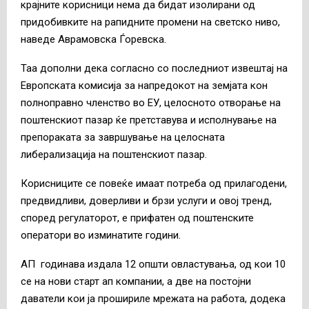
крајните корисници нема да бидат изолирани од
придобивките на рапидните промени на светско ниво,
наведе Аврамовска Ѓоревска.
Таа дополни дека согласно со последниот извештај на
Европската комисија за напредокот на земјата кон
полноправно членство во ЕУ, целосното отворање на
поштенскиот пазар ќе претставува и исполнување на
препораката за завршување на целосната
либерализација на поштенскиот пазар.
Корисниците се повеќе имаат потреба од прилагодени,
предвидливи, доверливи и брзи услуги и овој тренд,
според регулаторот, е прифатен од поштенските
оператори во изминатите години.
АП годинава издала 12 општи овластувања, од кои 10
се на нови старт ап компании, а две на постојни
даватели кои ја прошириле мрежата на работа, додека