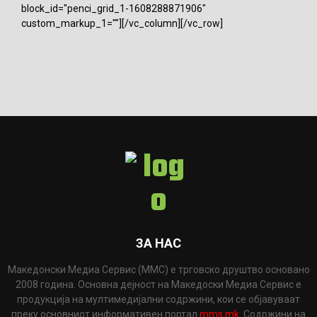
block_id="penci_grid_1-1608288871906"
custom_markup_1=""][/vc_column][/vc_row]
ЗА НАС
Македонски Медиа Сервис (ММС) е трговско друштво основано
2008 година. Основна дејност на Македоски Медиа Сервис е
продукција на мултимедијални содржини, кои се објавуваат
преку основниот информативен портал
mms.mk
. Содржини на