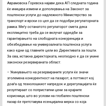
Аврамовска Ѓоревска најави дека АП следната година
ќе иницира измени и дополнувања на Законот за
поштенски услуги до надлежното Министерство за
транспорт и врски со цел да се подобри регулаторната
рамка. Меѓу останатото регулаторот смета дека
експлицитно треба да се вклучат одредби за
гарантирањето на слободната конкуренција и
обезбедување на универзалната поштенска услуга
како едни од главните цели во Директивата за пошти.
За ова, истакна директорката, неопходно е да се укине
законски резервираната област.
– Укинувањето на резервираните услуги ќе значи
зголемена конкурентност на пазарот, а поттикот кој
доаѓа од технолошкиот напредок и дерегулацијата ќе
резултираат со попристапни цени за крајните
корисници, што во услови на глобален поштенски
пазар ќе претставува есенцијална мерка со која