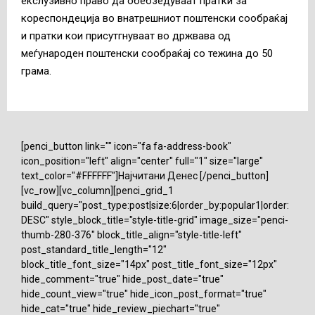
екслузивно право да обебзедуваат пратки за
кореспондеција во внатрешниот поштенски сообраќај
и пратки кои присутгнуваат во држвава од
меѓународен поштенски сообраќај со тежина до 50
грама.
[penci_button link="" icon="fa fa-address-book"
icon_position="left" align="center" full="1" size="large"
text_color="#FFFFFF"]Најчитани Денес [/penci_button]
[vc_row][vc_column][penci_grid_1
build_query="post_type:post|size:6|order_by:popular1|order:
DESC" style_block_title="style-title-grid" image_size="penci-
thumb-280-376" block_title_align="style-title-left"
post_standard_title_length="12"
block_title_font_size="14px" post_title_font_size="12px"
hide_comment="true" hide_post_date="true"
hide_count_view="true" hide_icon_post_format="true"
hide_cat="true" hide_review_piechart="true"