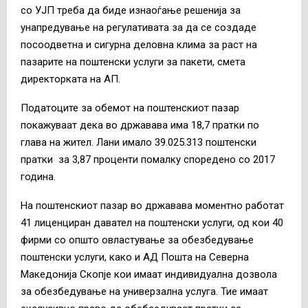
со УЈП треба да биде изнаоѓање решенија за
унапредување на регулативата за да се создаде
посоодветна и сигурна деловна клима за раст на
пазарите на поштенски услуги за пакети, смета
директорката на АП.
Податоците за обемот на поштенскиот пазар
покажуваат дека во државава има 18,7 пратки по
глава на жител. Лани имало 39.025.313 поштенски
пратки за 3,87 проценти помалку споредено со 2017
година.
На поштенскиот пазар во државава моментно работат
41 лиценциран давател на поштенски услуги, од кои 40
фирми со општо овластување за обезбедување
поштенски услуги, како и АД Пошта на Северна
Македонија Скопје кои имаат индивидуална дозвола
за обезбедување на универзална услуга. Тие имаат