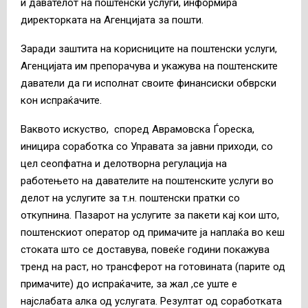
и давателот на поштенски услуги, информира
директорката на Агенцијата за пошти.
Заради заштита на корисниците на поштенски услуги,
Агенцијата им препорачува и укажува на поштенските
даватели да ги исполнат своите финансиски обврски
кон испраќачите.
Ваквото искуство, според Аврамовска Ѓореска,
иницира соработка со Управата за јавни приходи, со
цел сеопфатна и делотворна регулација на
работењето на давателите на поштенските услуги во
делот на услугите за т.н. поштенски пратки со
откупнина. Пазарот на услугите за пакети кај кои што,
поштенскиот оператор од примачите ја наплаќа во кеш
стоката што се доставува, повеќе години покажува
тренд на раст, но трансферот на готовината (парите од
примачите) до испраќачите, за жал ,се уште е
најслабата алка од услугата. Резултат од соработката