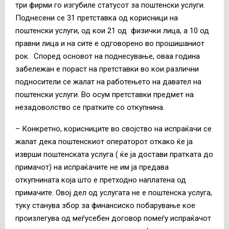
три фирми го изгубиле статусот за поштенски услуги.
Поднесени се 31 претставка од корисници на
поштенски услуги, од кои 21 од физички лица, а 10 од
правни лица и на сите е одговорено во прошишаниот
рок. Според основот на поднесување, оваа година
забележан е пораст на претставки во кои различни
подносители се жалат на работењето на давател на
поштенски услуги. Во осум претставки предмет на
незадоволство се пратките со откупнина.
– Конкретно, корисниците во својство на испраќачи се
жалат дека поштенскиот операторот откако ќе ја
изврши поштенската услуга ( ќе ја достави пратката до
примачот) на испраќачите не им ја предава
откупнината која што е претходно наплатена од
примачите. Овој дел од услугата не е поштенска услуга,
туку станува збор за финансиско побарување кое
произлегува од меѓусебен договор помеѓу испраќачот