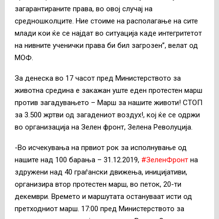
загарантираните права, во овој случај на
средношколците. Ние стоиме на располагање на сите
млади кои ќе се најдат во ситуација каде интегритетот
на нивните ученички права би бил загрозен”, велат од
МОФ.
За денеска во 17 часот пред Министерството за
животна средина е закажан уште еден протестен марш
против загадувањето – Марш за нашите животи! СТОП
за 3.500 жртви од загадениот воздух!, кој ќе се одржи
во организација на Зелен фронт, Зелена Револуција.
-Во исчекувања на првиот рок за исполнување од
нашите над 100 барања – 31.12.2019,
#ЗеленФронт
на
здружени над 40 граѓански движења, иницијативи,
организира втор протестен марш, во петок, 20-ти
декември. Времето и маршутата остануваат исти од
претходниот марш. 17:00 пред Министерството за