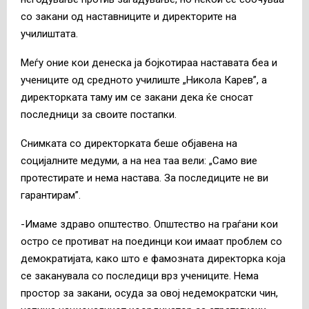
со закани од наставниците и директорите на
училиштата.
Меѓу оние кои денеска ја бојкотираа наставата беа и
учениците од средното училиште „Никола Карев”, а
директорката таму им се закани дека ќе сносат
последници за своите постапки.
Снимката со директорката беше објавена на
социјалните медуми, а на неа таа вели: „Само вие
протестирате и нема настава. За последиците не ви
гарантирам”.
-Имаме здраво општество. Општество на граѓани кои
остро се противат на поединци кои имаат проблем со
демократијата, како што е фамозната директорка која
се заканувала со последици врз учениците. Нема
простор за закани, осуда за овој недемократски чин,