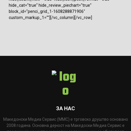
hide_cat="true" hide_review_piechart="true"
block_id="penci_grid_1-1608288871906"
custom_markup_1=""][/vc_column][/vc_row]
ЗА НАС
Македонски Медиа Сервис (ММС) е трговско друштво основано
2008 година. Основна дејност на Македоски Медиа Сервис е