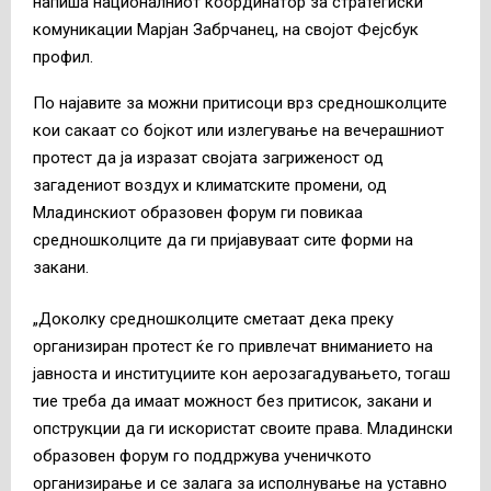
напиша националниот координатор за стратегиски
комуникации Марјан Забрчанец, на својот Фејсбук
профил.
По најавите за можни притисоци врз средношколците
кои сакаат со бојкот или излегување на вечерашниот
протест да ја изразат својата загриженост од
загадениот воздух и климатските промени, од
Младинскиот образовен форум ги повикаа
средношколците да ги пријавуваат сите форми на
закани.
„Доколку средношколците сметаат дека преку
организиран протест ќе го привлечат вниманието на
јавноста и институциите кон аерозагадувањето, тогаш
тие треба да имаат можност без притисок, закани и
опструкции да ги искористат своите права. Младински
образовен форум го поддржува ученичкото
организирање и се залага за исполнување на уставно