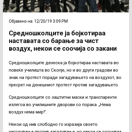
Објавено на: 12/20/19 3:09 PM
Средношколците ја бојкотираа
наставата со барање за чист
воздух, некои се соочија со закани
Средношколците денеска ја бојкотираа наставата во
повеќе училишта во Скопје, но и во други градови во
знак на протест поради загадувањето на воздухот, во
пресрет на денешниот протест против загадувањето.
Средношколците со заштитни маски и транспаренти
излегоа во училишните дворови со порака. „Нема
воздух нема мир!”.
Некои од нив слободно го изразија своето
негодување против загадување, но некои се соочуваа