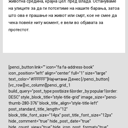
животна средина, крајна цел: пред Влада. Остануваме
на улиците за да ги потсетиме на нашите барања, затоа
што ова е прашање на живот или смрт, кое не смее да
чека повеќе ниту момент, е вели во објавата за
протестот.
[penci_button link="" icon="fa fa-address-book"
icon_position="left" align="center" full="1" size="large"
text_color="#FFFFFF"]Најчитани Денес [/penci_button]
[vc_row][vc_column][penci_grid_1
build_query="post_type:post|size:6|order_by:popular1|order:
DESC" style_block_title="style-title-grid" image_size="penci-
thumb-280-376" block_title_align="style-title-left"
post_standard_title_length="12"
block_title_font_size="14px" post_title_font_size="12px"
hide_comment="true" hide_post_date="true"
hide_count_view="true" hide_icon_post_format="true"