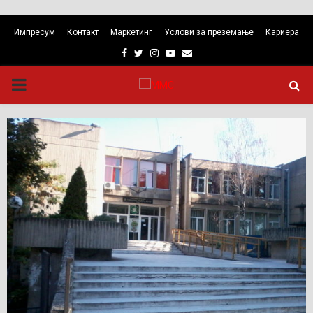
Импресум
Контакт
Маркетинг
Услови за преземање
Кариера
Facebook
Twitter
Instagram
Youtube
Email
PRIMARY
MENU