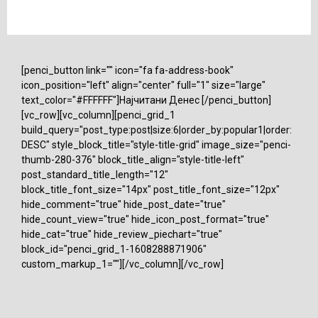
[penci_button link="" icon="fa fa-address-book"
icon_position="left" align="center" full="1" size="large"
text_color="#FFFFFF"]Најчитани Денес [/penci_button]
[vc_row][vc_column][penci_grid_1
build_query="post_type:post|size:6|order_by:popular1|order:
DESC" style_block_title="style-title-grid" image_size="penci-
thumb-280-376" block_title_align="style-title-left"
post_standard_title_length="12"
block_title_font_size="14px" post_title_font_size="12px"
hide_comment="true" hide_post_date="true"
hide_count_view="true" hide_icon_post_format="true"
hide_cat="true" hide_review_piechart="true"
block_id="penci_grid_1-1608288871906"
custom_markup_1=""][/vc_column][/vc_row]