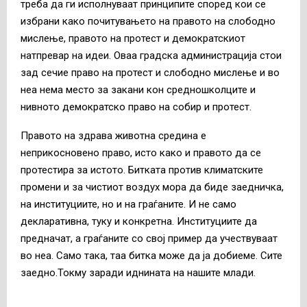
треба да ги исполнуваат принципите според кои се
избрани како почитувањето на правото на слободно
мислење, правото на протест и демократскиот
натпревар на идеи. Оваа градска администрација стои
зад сечие право на протест и слободно мислење и во
неа нема место за закани кон средношколците и
нивното демократско право на собир и протест.
Правото на здрава животна средина е
неприкосновено право, исто како и правото да се
протестира за истото. Битката против климатските
промени и за чистиот воздух мора да биде заедничка,
на институциите, но и на граѓаните. И не само
декларативна, туку и конкретна. Институциите да
предначат, а граѓаните со свој пример да учествуваат
во неа. Само така, таа битка може да ја добиеме. Сите
заедно.Токму заради иднината на нашите млади.