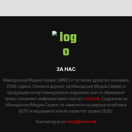
ЗА НАС
Македонски Медиа Сервис (ММС) е трговско друштво основано
2008 година. Основна дејност на Македоски Медиа Сервис е
продукција на мултимедијални содржини, кои се објавуваат
преку основниот информативен портал
mms.mk
. Содржини на
Македонски Медиа Сервис се наменети за широката публика
(B2P) и медиумите кои ќе користат сервис (B2B).
Контактирај не
mms@mms.mk