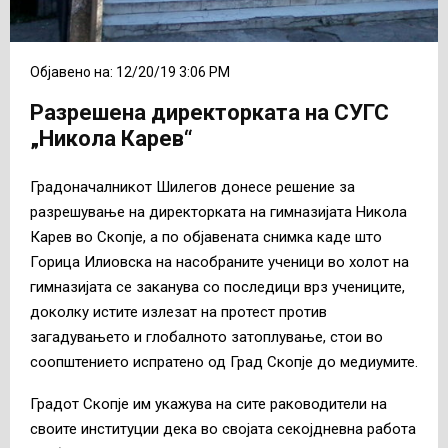
Објавено на: 12/20/19 3:06 PM
Разрешена директорката на СУГС
„Никола Карев“
Градоначалникот Шилегов донесе решение за
разрешување на директорката на гимназијата Никола
Карев во Скопје, а по објавената снимка каде што
Горица Илиовска на насобраните ученици во холот на
гимназијата се заканува со последици врз учениците,
доколку истите излезат на протест против
загадувањето и глобалното затоплување, стои во
соопштението испратено од Град Скопје до медиумите.
Градот Скопје им укажува на сите раководители на
своите институции дека во својата секојдневна работа