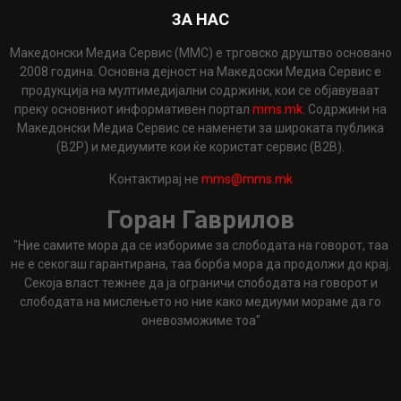
ЗА НАС
Македонски Медиа Сервис (ММС) е трговско друштво основано
2008 година. Основна дејност на Македоски Медиа Сервис е
продукција на мултимедијални содржини, кои се објавуваат
преку основниот информативен портал
mms.mk
. Содржини на
Македонски Медиа Сервис се наменети за широката публика
(B2P) и медиумите кои ќе користат сервис (B2B).
Контактирај не
mms@mms.mk
Горан Гаврилов
"Ние самите мора да се избориме за слободата на говорот, таа
не е секогаш гарантирана, таа борба мора да продолжи до крај.
Секоја власт тежнее да ја ограничи слободата на говорот и
слободата на мислењето но ние како медиуми мораме да го
оневозможиме тоа"