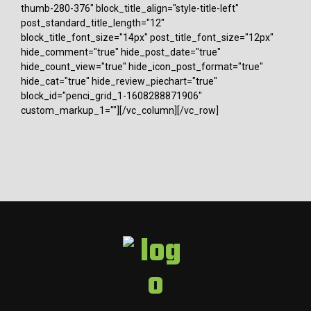
thumb-280-376" block_title_align="style-title-left"
post_standard_title_length="12"
block_title_font_size="14px" post_title_font_size="12px"
hide_comment="true" hide_post_date="true"
hide_count_view="true" hide_icon_post_format="true"
hide_cat="true" hide_review_piechart="true"
block_id="penci_grid_1-1608288871906"
custom_markup_1=""][/vc_column][/vc_row]