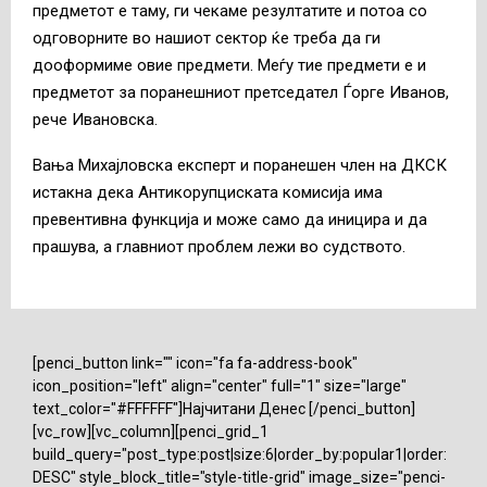
предметот е таму, ги чекаме резултатите и потоа со
одговорните во нашиот сектор ќе треба да ги
дооформиме овие предмети. Меѓу тие предмети е и
предметот за поранешниот претседател Ѓорге Иванов,
рече Ивановска.
Вања Михајловска експерт и поранешен член на ДКСК
истакна дека Антикорупциската комисија има
превентивна функција и може само да иницира и да
прашува, а главниот проблем лежи во судството.
[penci_button link="" icon="fa fa-address-book"
icon_position="left" align="center" full="1" size="large"
text_color="#FFFFFF"]Најчитани Денес [/penci_button]
[vc_row][vc_column][penci_grid_1
build_query="post_type:post|size:6|order_by:popular1|order:
DESC" style_block_title="style-title-grid" image_size="penci-