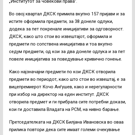
„Институтот за човекови права”.
Во овој квартал ДКСК примила вкупно 157 пријави и за
истите оформила предмети, за 38 донеле одлуки,
додека за пет покренале иницијативи за одговорност.
ДКСК, како што стои во извештајот, оформила и
предмети по сопствена иницијатива и тоа вкупно
седум предмети, од кои за два донеле одлука и за пет
повеле иницијатива за поведување кривично гонење.
Како најзначајни предмети по кои ДКСК отворила
предмети во периодот, како што стои во извештај, е за
вицепремиерот Кочо Анѓушев, како и нерегуларности
при избор на директор на еден институт. ДКСК
отворила предмет и ги прибрала сите потребни докази,
кои ги доставила Владата на РСМ, на нивно барање.
Претседателката на ДКСК Билјана Ивановска во оваа
прилика повтори дека сите имаат големи очекување