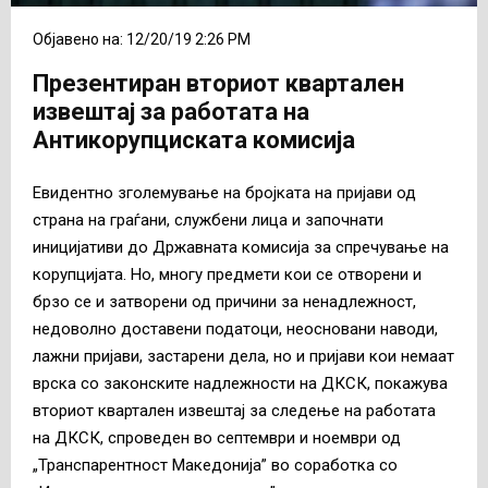
Објавено на: 12/20/19 2:26 PM
Презентиран вториот квартален
извештај за работата на
Антикорупциската комисија
Евидентно зголемување на бројката на пријави од
страна на граѓани, службени лица и започнати
иницијативи до Државната комисија за спречување на
корупцијата. Но, многу предмети кои се отворени и
брзо се и затворени од причини за ненадлежност,
недоволно доставени податоци, неосновани наводи,
лажни пријави, застарени дела, но и пријави кои немаат
врска со законските надлежности на ДКСК, покажува
вториот квартален извештај за следење на работата
на ДКСК, спроведен во септември и ноември од
„Транспарентност Македонија” во соработка со