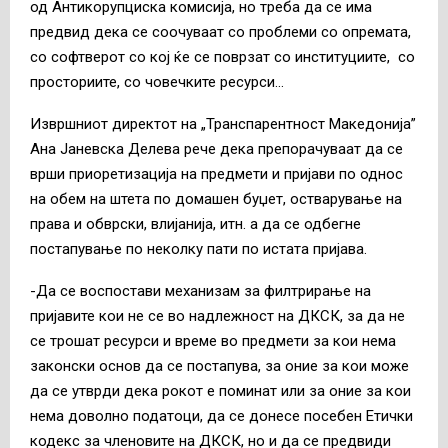
од Антикорупциска комисија, но треба да се има
предвид дека се соочуваат со проблеми со опремата,
со софтверот со кој ќе се поврзат со институциите, со
просториите, со човечките ресурси…
Извршниот директот на „Транспарентност Македонија”
Ана Јаневска Делева рече дека препорачуваат да се
врши приоретизација на предмети и пријави по однос
на обем на штета по домашен буџет, остварување на
права и обврски, влијанија, итн. а да се одбегне
постапување по неколку пати по истата пријава.
-Да се воспостави механизам за филтрирање на
пријавите кои не се во надлежност на ДКСК, за да не
се трошат ресурси и време во предмети за кои нема
законски основ да се постапува, за оние за кои може
да се утврди дека рокот е поминат или за оние за кои
нема доволно податоци, да се донесе посебен Етички
кодекс за членовите на ДКСК, но и да се предвиди