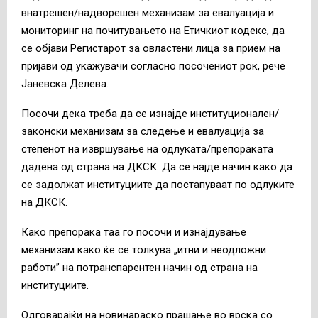
внатрешен/надворешен механизам за евалуација и
мониторинг на почитувањето на Етичкиот кодекс, да
се објави Регистарот за овластени лица за прием на
пријави од укажувачи согласно посочениот рок, рече
Јаневска Делева.
Посочи дека треба да се изнајде институционален/
законски механизам за следење и евалуација за
степенот на извршување на одлуката/препораката
дадена од страна на ДКСК. Да се најде начин како да
се задолжат институциите да постапуваат по одлуките
на ДКСК.
Како препорака таа го посочи и изнајдување
механизам како ќе се толкува „итни и неодложни
работи” на потранспарентен начин од страна на
институциите.
Одговарајќи на новинараско прашање во врска со