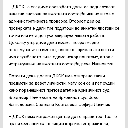
– ДКСК ја следиме состојбата дали се поднесуваат
анкетни листови за имотната состојба или не и тоа е
административната проверка. Вториот дел од
проверката е дали тие податоци во анкетни листови се
точни или не и до тука завршува нашата работа.
Доколку утврдиме дека имаме несразмерно
зголемување на имотот, односно примањата што ги
има службеното лице одиме чекор понатаму, а тоа е
истражување на имотната состојба, рече Ивановска.
Потсети дека досега ДКСК има отворено такви
предмети за девет личности, меѓу кои се и пет судии,
како поранешниот претседател на Кривичниот суд
Владимир Панчевски, на Врховниот суд Јово
Вангеловски, Светлана Костовска, Софија Лаличиќ.
– ДКСК нема истражен центар да го прави тоа. Тоа го
прави Финансиска полиција која има истражители,