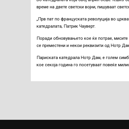
време на двете светски војни, пишуваат свет
„Прв пат по француската револуција во цркв
катедралата, Патрик Чауверт.
Поради обновувањето кое ќе потрае, мисите 
се преместени и некои реквизити од Нотр Да
Париската катедрала Нотр Дам, е голем симбо
кое секоја година го посетуваат повеќе милио