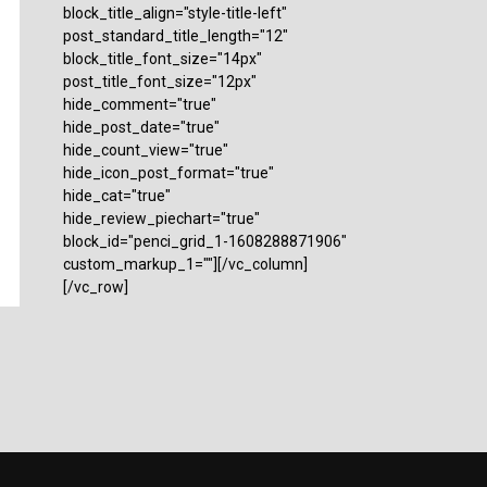
block_title_align="style-title-left"
post_standard_title_length="12"
block_title_font_size="14px"
post_title_font_size="12px"
hide_comment="true"
hide_post_date="true"
hide_count_view="true"
hide_icon_post_format="true"
hide_cat="true"
hide_review_piechart="true"
block_id="penci_grid_1-1608288871906"
custom_markup_1=""][/vc_column]
[/vc_row]