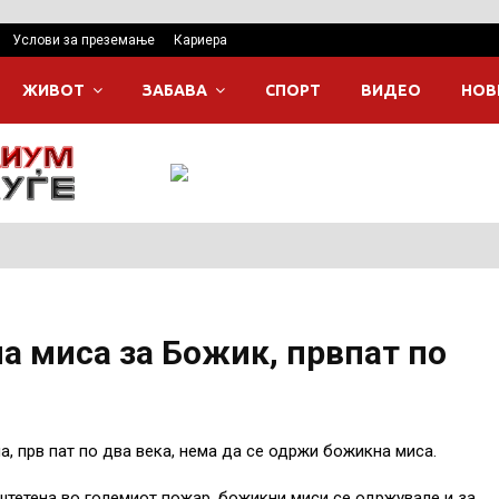
Услови за преземање
Кариера
ЖИВОТ
ЗАБАВА
СПОРТ
ВИДЕО
НОВ
а миса за Божик, првпат по
, прв пат по два века, нема да се одржи божикна миса.
оштетена во големиот пожар, божикни миси се одржувале и за