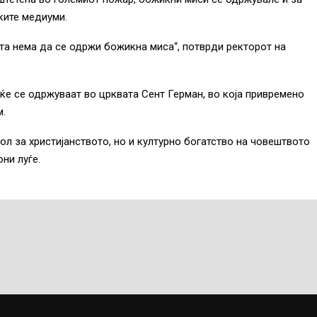
ските медиуми.
ата нема да се одржи божикна миса“, потврди ректорот на
ќе се одржуваат во црквата Сент Герман, во која привремено
м.
л за христијанството, но и културно богатство на човештвото
ни луѓе.