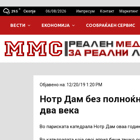
C
Скопје
06/08/2026
Импресум
Контакт
Маркетинг
29.5
ВЕСТИ
ЕКОНОМИЈА
СООБРАЌАЕН СЕРВИС
Објавено на: 12/20/19 1:20 PM
Нотр Дам без полноќн
два века
Во париската катедрала Нотр Дам оваа година
Во катедралата која овој април беше тешко 