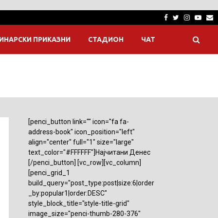
Facebook
Twitter
Instagra
Yout
E
ИНАРСКИ ПРИКАЗНИ
СТАДИОН
ЧАТ
[penci_button link="" icon="fa fa-
address-book" icon_position="left"
align="center" full="1" size="large"
text_color="#FFFFFF"]Најчитани Денес
[/penci_button] [vc_row][vc_column]
[penci_grid_1
build_query="post_type:post|size:6|order
_by:popular1|order:DESC"
style_block_title="style-title-grid"
image_size="penci-thumb-280-376"