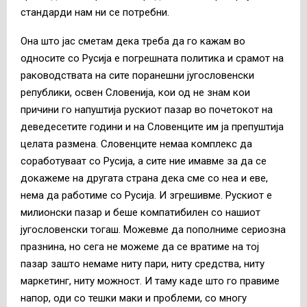
стандарди нам ни се потребни.
Она што јас сметам дека треба да го кажам во
односите со Русија е погрешната политика и срамот на
раководствата на сите поранешни југословенски
републики, освен Словенија, кои од не знам кои
причини го напуштија рускиот пазар во почетокот на
деведесетите години и на Словенците им ја препуштија
целата размена. Словенците немаа комплекс да
соработуваат со Русија, а сите ние имавме за да се
докажеме на другата страна дека сме со неа и еве,
нема да работиме со Русија. И згрешивме. Рускиот е
милионски пазар и беше компатибилен со нашиот
југословенски тогаш. Можевме да пополниме сериозна
празнина, но сега не можеме да се вратиме на тој
пазар зашто немаме ниту пари, ниту средства, ниту
маркетинг, ниту можност. И таму каде што го правиме
напор, оди со тешки маки и проблеми, со многу