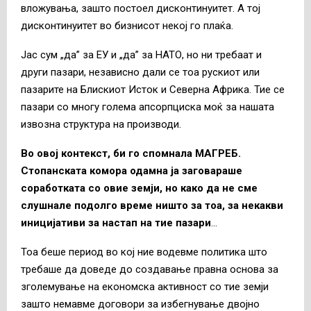
вложувања, зашто постоел дисконтинуитет. А тој
дисконтинуитет во бизнисот некој го плаќа.
Јас сум „да” за ЕУ и „да” за НАТО, но ни требаат и
други пазари, независно дали се тоа рускиот или
пазарите на Блискиот Исток и Северна Африка. Тие се
пазари со многу голема апсорпциска моќ за нашата
извозна структура на производи.
Во овој контекст, би го спомнала МАГРЕБ.
Стопанската комора одамна ја заговараше
соработката со овие земји, но како да не сме
слушнале подолго време ништо за тоа, за некакви
иницијативи за настап на тие пазари
…
Тоа беше период во кој ние водевме политика што
требаше да доведе до создавање правна основа за
зголемување на економска активност со тие земји
зашто немавме договори за избегнување двојно