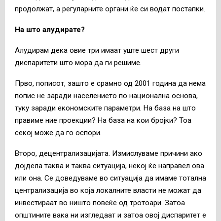
продолжат, а регуларните органи ќе си водат постапки.
На што алудирате?
Алудирам дека овие три имаат уште шест други
диспаритети што мора да ги решиме.
Прво, пописот, зашто е срамно од 2001 година да нема
попис не заради населението по национална основа,
туку заради економските параметри. На база на што
правиме ние проекции? На база на кои бројки? Тоа
секој може да го оспори.
Второ, децентрализацијата. Измислуваме причини ако
дојдела таква и таква ситуација, некој ќе направел ова
или она. Се доведуваме во ситуација да имаме тотална
централизација во која локалните власти не можат да
инвестираат во ништо повеќе од тротоари. Затоа
општините вака ни изгледаат и затоа овој диспаритет е