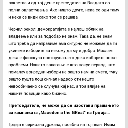
заклетва и од тој ден е претседател на Владата со
полни овластувања. Ако ништо друго, нека се оди таму
и нека се види како тоа се решава.
Черчил рекол: демократијата е најлош облик на
владеење или за подобар не знам. Така да, не знам
што треба да направиме ама сигурно не можеме да ги
укинеме изборите за некому да му е добро. Мислам
дека е флоскула повторувањето дека изборите носат
проблеми. Нашето залагање е што покус период, што
помалку вонредни избори не зашто нам ни смета, туку
зашто пушта лош сигнал надвор оти нешто
невообичаено се случува кај нас, а тоа влијае на
нашите позиции како бизнис.
Претседателе, не може да се изостави прашањето
за кампањата „Macedonia the GReat” на Грција…
Грција е сериозна држава, посебно на тој план. Имам