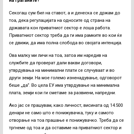
на граѓаните?
Секогаш сум бил на ставот, а и денеска се држам до
тоа, дека регулацијата на односите од страна на
државата кон приватниот сектор е лоша работа.
Приватниот сектор треба да ги има рамките во кои ќе
се движи, да има полна слобода во својата интенција.
Ова малку ми личи на тоа, затоа им наредив на
службите да проверат дали вакви договори,
утврдувања на минимални плати се случуваат и во
други земји. На мое големо изненадување, одговорот
беше „да”. Во цела ЕУ има утврдување на минимална
плата, земји кои ги сметаме за развиени, напредни.
Ако јас се прашувам, како личност, висината од 14.500
денари не само што е понижувачка, туку и самото
отворање на тоа прашање е понижувачко. Треба да се
тргнеме од тоа и да оставиме на приватниот сектор и