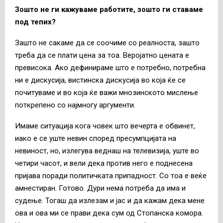
Зошто не ги кажуваме работите, зошто ги ставаме
под тепих?
Зашто не сакаме да се соочиме со реалноста, зашто
треба да се плати цена за тоа. Веројатно цената е
превисока. Ако дефинираме што е потребно, потребна
ни е дискусија, вистинска дискусија во која ќе се
почитуваме и во која ќе важи мнозинското мислење
поткрепено со најмногу аргументи.
Имаме ситуација кога човек што вечерта е обвинет,
иако е се уште невин според пресумпцијата на
невиност, но, излегува веднаш на телевизија, уште во
четири часот, и вели дека против него е поднесена
пријава поради политичката припадност. Со тоа е веќе
амнестиран. Готово. Дури нема потреба да има и
судење. Тогаш да излезам и јас и да кажам дека мене
ова и ова ми се прави дека сум од Стопанска комора.