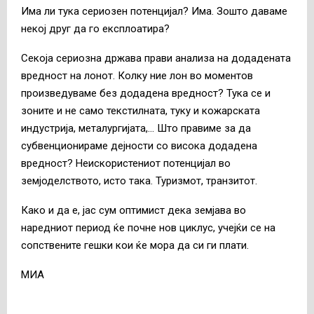
Има ли тука сериозен потенцијал? Има. Зошто даваме
некој друг да го експлоатира?
Секоја сериозна држава прави анализа на додадената
вредност на лонот. Колку ние лон во моментов
произведуваме без додадена вредност? Тука се и
зоните и не само текстилната, туку и кожарската
индустрија, металургијата,… Што правиме за да
субвенционираме дејности со висока додадена
вредност? Неискористениот потенцијал во
земјоделството, исто така. Туризмот, транзитот.
Како и да е, јас сум оптимист дека земјава во
наредниот период ќе почне нов циклус, учејќи се на
сопствените гешки кои ќе мора да си ги плати.
МИА