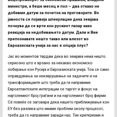
министри, а беше месец и пол – два откако не
добивме датум за почеток на преговорите. Во
јавноста се појавија шпекулации дека земјава
почнува да се врти кон рускиот пазар како
реакција на недобивањето датум. Дали и Вие
препознавате нешто такво или влезот во
Евроазиската унија за нас е опција плус?
Јас во моментов тврдам дека во земјава нема ништо
сериозно што е врзано за некакво економско
лобирање кон Русија и Евроазиската унија. Тоа се само
оправдувања за неизврушвање на задачите и на
трансформациите што треба да ги направиме.
Евроатлантските интеграции се таргет и фокус на
најголемиот број граѓани и на најголемиот број фирми.
Сé повеќе се заговара дека нашето приближување кон
ЕУ без разлика што имаме проблем околу процесот,
треба да го направиме заради нас. Тие критериуми и