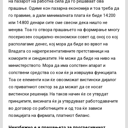
на пазарот на работна сила да го решаваат ова
прашање. Одиме кон пазарна економија и тоа треба да
го правиме, а дали минималната плата ќе биде 14.200
или 14.800 денари сите сме свесни дека ништо не
менува. Тоа го отвора прашањето на формирање многу
посериозен социјално-економски совет од оној со кој
располагаме денес, кој мора да биде во врвот на
Владата со најрепрезентативните претставници на
коморите и синдикатите. Не може да биде на ниво на
министерството. Мора да има сопствен апарат и
сопствени средства со кои ќе ја извршува функцијата.
Тоа се елементи кои ќе овозможат вистински дијалог
со приватниот сектор за да можат да се носат
вистински решенија. На таков начин ќе се утврдат
принципите, висината ќе ја утврдуваат работодавачите
во договор со работниците и од тоа ќе зависи
позицијата на фирмата, платниот биланс.
Неизбежно е и прашањето за прогресивниот