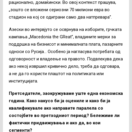
рационално, домаќински. Во овој контекст прашува,
„зошто се вложени сериозни 70 милиони евра во
стадион на кој се одиграни само два натпревара”.
Азески во интервјуто се осврнува на изборите, грчката
кампања „Macedonia the GReat”, владините мерки за
поддршка на бизнисот и минималната плата, пазарните
односи со Русија… Особено ја нагласува потребата од
одговорност и владеење на правото. Подвлекува дека
ако некој извршил кривично дело, треба да одговара,
а не да го користи плаштот на политиката или
институцијата.
Претседателе, заокружуваме уште една економска
година. Како накусо би ја оцениле и како би ја
квалификувале ако направите паралела со
состојбите во претходниот период? Бележиме ли
фактички придвижувања и ако да, во кои
сегменти?