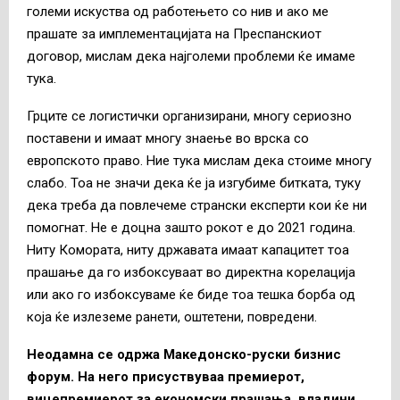
големи искуства од работењето со нив и ако ме
прашате за имплементацијата на Преспанскиот
договор, мислам дека најголеми проблеми ќе имаме
тука.
Грците се логистички организирани, многу сериозно
поставени и имаат многу знаење во врска со
европското право. Ние тука мислам дека стоиме многу
слабо. Тоа не значи дека ќе ја изгубиме битката, туку
дека треба да повлечеме странски експерти кои ќе ни
помогнат. Не е доцна зашто рокот е до 2021 година.
Ниту Комората, ниту државата имаат капацитет тоа
прашање да го избоксуваат во директна корелација
или ако го избоксуваме ќе биде тоа тешка борба од
која ќе излеземе ранети, оштетени, повредени.
Неодамна се одржа Македонско-руски бизнис
форум. На него присуствуваа премиерот,
вицепремиерот за економски прашања, владини