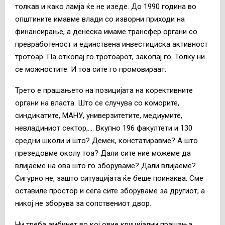
толкав и како ламја ќе не изеде. До 1990 година во
општините имавме влади со изворни приходи на
финансирање, а денеска имаме трансфер органи со
превработеност и единствена инвестициска активност
тротоар. Па откопај го тротоарот, закопај го. Толку ни
се можностите. И тоа сите го промовираат.
Трето е прашањето на позицијата на корективните
органи на власта. Што се случува со коморите,
синдикатите, МАНУ, универзитетите, медиумите,
невладиниот сектор,…. Вкупно 196 факултети и 130
средни школи и што? Демек, констатиравме? А што
презедовме околу тоа? Дали сите ние можеме да
влијаеме на ова што го зборуваме? Дали влијаеме?
Сигурно не, зашто ситуацијата ќе беше поинаква. Сме
оставиле простор и сега сите зборуваме за другиот, а
никој не зборува за сопствениот двор.
Ни треба амбинет во кој овие круцијални прашања