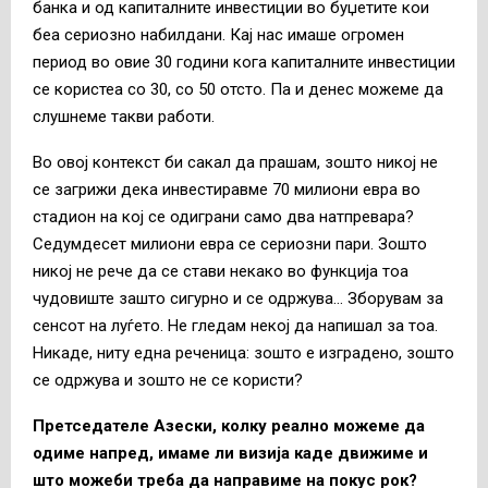
банка и од капиталните инвестиции во буџетите кои
беа сериозно набилдани. Кај нас имаше огромен
период во овие 30 години кога капиталните инвестиции
се користеа со 30, со 50 отсто. Па и денес можеме да
слушнеме такви работи.
Во овој контекст би сакал да прашам, зошто никој не
се загрижи дека инвестиравме 70 милиони евра во
стадион на кој се одиграни само два натпревара?
Седумдесет милиони евра се сериозни пари. Зошто
никој не рече да се стави некако во функција тоа
чудовиште зашто сигурно и се одржува… Зборувам за
сенсот на луѓето. Не гледам некој да напишал за тоа.
Никаде, ниту една реченица: зошто е изградено, зошто
се одржува и зошто не се користи?
Претседателе Азески, колку реално можеме да
одиме напред, имаме ли визија каде движиме и
што можеби треба да направиме на покус рок?