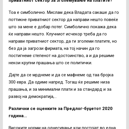
приватниот сектор за зголемување на платите?
Тоа е симболично. Мислам дека Владата сакаше да го
поттикне приватниот сектор да направи нешто повеќе
што за мене е добар потег. Симболично покажа дека
ќе направи нешто. Клучниот исчекор треба да го
направи приватниот сектор, да ги зголеми платите, но
без да ја загрози фирмата, на тој начин да го
постигнеме степенот на достоинство, а и да решиме
некои крупни прашања што се политички.
Дајте да се мрднеме и да се мафнеме од таа бројка
300 евра. Да одиме напред. Тогаш ќе решиме низа
прашања, и за минимални плати и за стандард и за
развој на демократија,…
Различни се оценките за Предлог-буџетот 2020
година…
Високите норми на однесување кои постојат во една