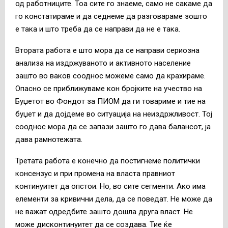
од работниците. Тоа сите го знаеме, само не сакаме да
го констатираме и да седнеме да разговараме зошто
е така и што треба да се направи да не е така.
Втората работа е што мора да се направи сериозна
анализа на издржуваното и активното население
зашто во ваков сооднос можеме само да крахираме.
Опасно се приближуваме кон бројките на учество на
Буџетот во Фондот за ПИОМ да ги товариме и тие на
буџет и да дојдеме во ситуација на неиздржливост. Тој
сооднос мора да се запази зашто го дава балансот, ја
дава рамнотежата.
Третата работа е конечно да постигнеме политички
консензус и при промена на власта правниот
континуитет да опстои. Но, во сите сегменти. Ако има
елементи за кривични дела, да се поведат. Не може да
не важат одредбите зашто дошла друга власт. Не
може дисконтинуитет да се создава. Тие ќе