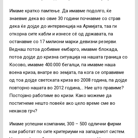
Имаме кратко памтење. Да имавме подолго, ќе
знаевме дека во овие 30 години почнавме со страв
дека ќе дојде до интервенција на Армијата, таа ги
откорна сите кабли и изнесе сé од државата, па
останавме со 17 милиони марки девизни резерви.
Веднаш потоа добивме ембарго, имавме блокада,
потоа дојде до кризна ситуација на нашата граница со
Косово, имавме 400.000 бегалци, па имавме наша
воена криза, внатре во земјата, па кога се оправивме
од тоа дојде светската криза во 2008 година, па дојде
повторно нашата во 2012 година,… Ние што правиме?
Постојано работиме во кризи. Како можеме да
постигнеме нешто повеќе ако цело време сме во
некаков грч?
Имаме успешни компании, 300 – 500 одлични фирми
кои работат по сите критериуми на западниот систем.