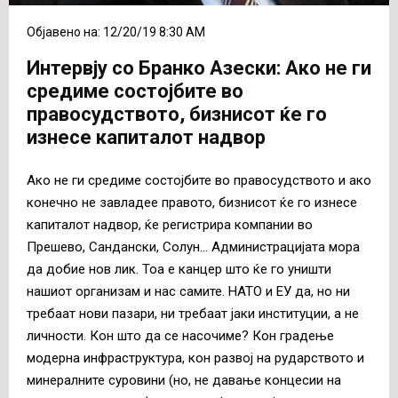
Објавено на: 12/20/19 8:30 AM
Интервју со Бранко Азески: Ако не ги
средиме состојбите во
правосудството, бизнисот ќе го
изнесе капиталот надвор
Ако не ги средиме состојбите во правосудството и ако
конечно не завладее правото, бизнисот ќе го изнесе
капиталот надвор, ќе регистрира компании во
Прешево, Сандански, Солун… Администрацијата мора
да добие нов лик. Тоа е канцер што ќе го уништи
нашиот организам и нас самите. НАТО и ЕУ да, но ни
требаат нови пазари, ни требаат јаки институции, а не
личности. Кон што да се насочиме? Кон градење
модерна инфраструктура, кон развој на рударството и
минералните суровини (но, не давање концесии на