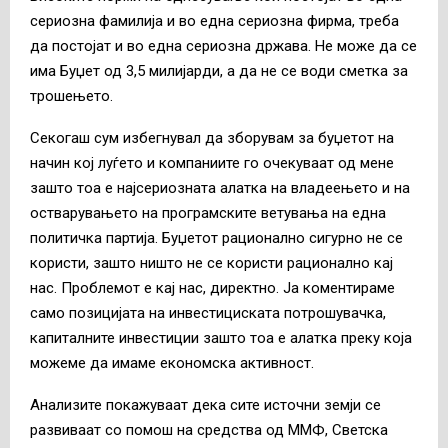
сериозна фамилија и во една сериозна фирма, треба
да постојат и во една сериозна држава. Не може да се
има Буџет од 3,5 милијарди, а да не се води сметка за
трошењето.
Секогаш сум избегнувал да зборувам за буџетот на
начин кој луѓето и компаниите го очекуваат од мене
зашто тоа е најсериозната алатка на владеењето и на
остварувањето на програмските ветувања на една
политичка партија. Буџетот рационално сигурно не се
користи, зашто ништо не се користи рационално кај
нас. Проблемот е кај нас, директно. Ја коментираме
само позицијата на инвестициската потрошувачка,
капиталните инвестиции зашто тоа е алатка преку која
можеме да имаме економска активност.
Анализите покажуваат дека сите источни земји се
развиваат со помош на средства од ММФ, Светска