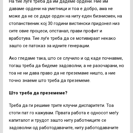
На тие луѓе треба да им дадеме ордени. Ние им
даваме ордени на уметници и тоа е добро, ама не
може да не се даде орден на ниту еден бизнисмен, на
стопанственик кој 30 години вистински придонел низ
сите овие процеси, опстанал, прави профит и
вработува. Тие луѓе треба да се мотивираат некако
зашто се патоказ за идните генерации.
Ако гледаме така, што се случило и од каде почнавме,
тогаш треба да бидеме задоволни, а не разочарани, но
тоа не ни дава право да не преземаме ништо, а ние
точно знаеме што треба да преземеме.
Што треба да преземеме?
Треба да ги решиме трите клучни диспаритети. Тоа
стоти пат го кажувам. Првата работа е односот меѓу
капиталот и трудот зашто ниту работниците се
задоволни од работодавачите, ниту работодавачите