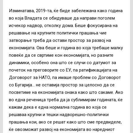
Изминатава, 2019-та, ќе биде забележана како година
во која Владата се обидуваше да направи поголем
исчекор надвор, отколку дома. Беше фокусирана на
решавање на крупните политички прашања чие
затворање треба да остави простор за развој на
економијата. Ова беше и година во која требаше малку
повеќе да се свртиме кон економијата, но разните
динамики, особено она што се случи со датумот за
почеток на преговорите со ЕУ, па ратификацијата на
Договорот за НАТО, па имаше проблем со Договорот
со Бугарија… не оставија простор за целосно да се
посветиме на економијата онака како што сакаме. Ако
во една реченица треба да ја сублимирам годината, ќе
кажам дека е една нормална година во која се
решаваа крупни и тешки надворешно-политички
прашања кои, ако се решат како што сме предвиделе,
ќе овозможат развој на економијата во наредниот