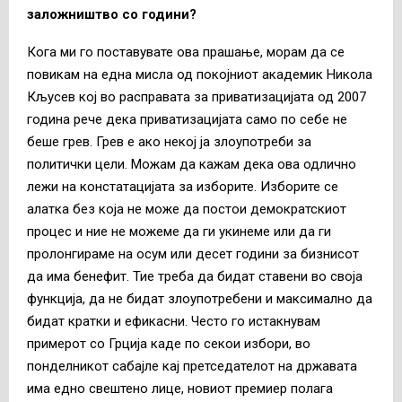
заложништво со години?
Кога ми го поставувате ова прашање, морам да се
повикам на една мисла од покојниот академик Никола
Кљусев кој во расправата за приватизацијата од 2007
година рече дека приватизацијата само по себе не
беше грев. Грев е ако некој ја злоупотреби за
политички цели. Можам да кажам дека ова одлично
лежи на констатацијата за изборите. Изборите се
алатка без која не може да постои демократскиот
процес и ние не можеме да ги укинеме или да ги
пролонгираме на осум или десет години за бизнисот
да има бенефит. Тие треба да бидат ставени во своја
функција, да не бидат злоупотребени и максимално да
бидат кратки и ефикасни. Често го истакнувам
примерот со Грција каде по секои избори, во
понделникот сабајле кај претседателот на државата
има едно свештено лице, новиот премиер полага