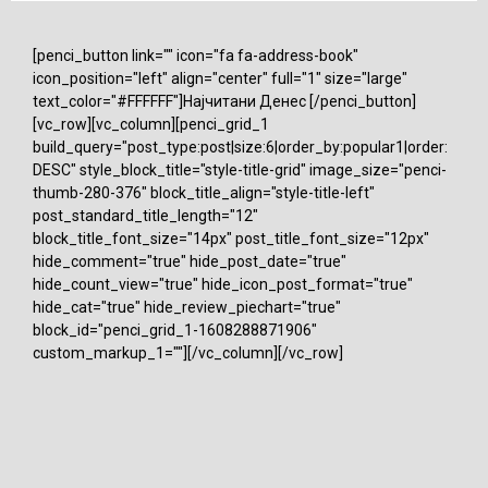
[penci_button link="" icon="fa fa-address-book"
icon_position="left" align="center" full="1" size="large"
text_color="#FFFFFF"]Најчитани Денес [/penci_button]
[vc_row][vc_column][penci_grid_1
build_query="post_type:post|size:6|order_by:popular1|order:
DESC" style_block_title="style-title-grid" image_size="penci-
thumb-280-376" block_title_align="style-title-left"
post_standard_title_length="12"
block_title_font_size="14px" post_title_font_size="12px"
hide_comment="true" hide_post_date="true"
hide_count_view="true" hide_icon_post_format="true"
hide_cat="true" hide_review_piechart="true"
block_id="penci_grid_1-1608288871906"
custom_markup_1=""][/vc_column][/vc_row]