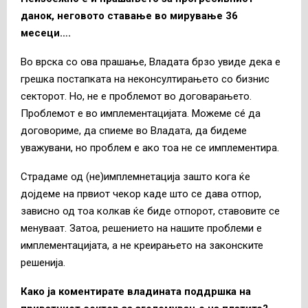
данок, неговото ставање во мирување 36
месеци….
Во врска со ова прашање, Владата брзо увиде дека е
грешка постапката на неконсултирањето со бизнис
секторот. Но, не е проблемот во договарањето.
Проблемот е во имплементацијата. Можеме сé да
договориме, да спиеме во Владата, да бидеме
уважувани, но проблем е ако тоа не се имплементира.
Страдаме од (не)имплемнетација зашто кога ќе
дојдеме на првиот чекор каде што се дава отпор,
зависно од тоа колкав ќе биде отпорот, ставовите се
менуваат. Затоа, решението на нашите проблеми е
имплементацијата, а не креирањето на законските
решенија.
Како ја коментирате владината поддршка на