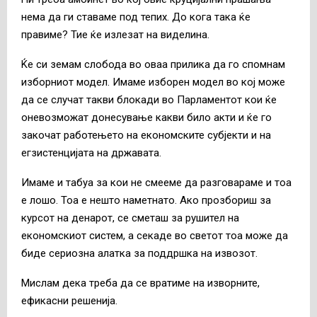
нема да ги ставаме под тепих. До кога така ќе
правиме? Тие ќе излезат на виделина.
Ќе си земам слобода во оваа прилика да го спомнам
изборниот модел. Имаме изборен модел во кој може
да се случат такви блокади во Парламентот кои ќе
оневозможат донесување какви било акти и ќе го
закочат работењето на економските субјекти и на
егзистенцијата на државата.
Имаме и табуа за кои не смееме да разговараме и тоа
е лошо. Тоа е нешто наметнато. Ако прозбориш за
курсот на денарот, се сметаш за рушител на
економскиот систем, а секаде во светот тоа може да
биде сериозна алатка за поддршка на извозот.
Мислам дека треба да се вратиме на изворните,
ефикасни решенија.