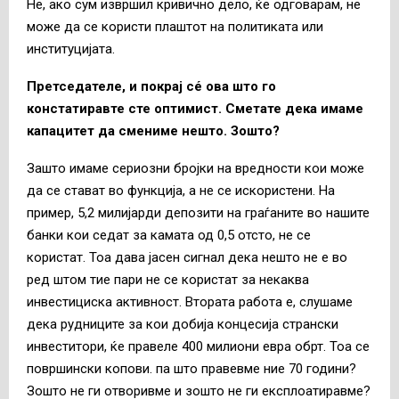
Не, ако сум извршил кривично дело, ќе одговарам, не
може да се користи плаштот на политиката или
институцијата.
Претседателе, и покрај сé ова што го
констатиравте сте оптимист. Сметате дека имаме
капацитет да смениме нешто. Зошто?
Зашто имаме сериозни бројки на вредности кои може
да се стават во функција, а не се искористени. На
пример, 5,2 милијарди депозити на граѓаните во нашите
банки кои седат за камата од 0,5 отсто, не се
користат. Тоа дава јасен сигнал дека нешто не е во
ред штом тие пари не се користат за некаква
инвестициска активност. Втората работа е, слушаме
дека рудниците за кои добија концесија странски
инвеститори, ќе правеле 400 милиони евра обрт. Тоа се
површински копови. па што правевме ние 70 години?
Зошто не ги отворивме и зошто не ги експлоатиравме?