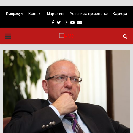
Импресум
Контакт
Маркетинг
Услови за преземање
Кариера
Facebook
Twitter
Instagram
Youtube
Email
PRIMARY
MENU