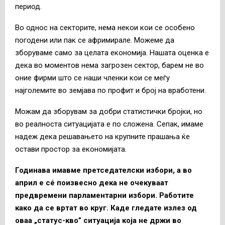
период.
Во однос на секторите, нема некои кои се особено
погодени или пак се афримирале. Можеме да
зборуваме само за целата економија. Нашата оценка е
дека во моментов нема загрозен сектор, барем не во
оние фирми што се наши членки кои се меѓу
најголемите во земјава по профит и број на вработени.
Можам да зборувам за добри статистички бројки, но
во реалноста ситуацијата е по сложена. Сепак, имаме
надеж дека решавањето на крупните прашања ќе
остави простор за економијата.
Годинава имавме претседателски избори, а во
април е сé поизвесно дека не очекуваат
предвремени парламентарни избори. Работите
како да се вртат во круг. Каде гледате излез од
оваа „статус-кво” ситуација која не држи во