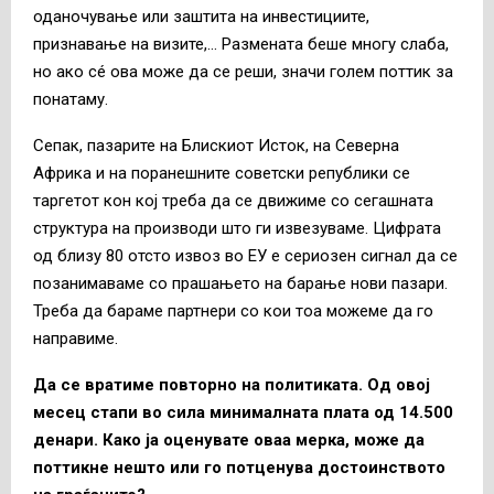
оданочување или заштита на инвестициите,
признавање на визите,… Размената беше многу слаба,
но ако сé ова може да се реши, значи голем поттик за
понатаму.
Сепак, пазарите на Блискиот Исток, на Северна
Африка и на поранешните советски републики се
таргетот кон кој треба да се движиме со сегашната
структура на производи што ги извезуваме. Цифрата
од близу 80 отсто извоз во ЕУ е сериозен сигнал да се
позанимаваме со прашањето на барање нови пазари.
Треба да бараме партнери со кои тоа можеме да го
направиме.
Да се вратиме повторно на политиката. Од овој
месец стапи во сила минималната плата од 14.500
денари. Како ја оценувате оваа мерка, може да
поттикне нешто или го потценува достоинството