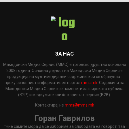
ЗА НАС
Македонски Медиа Сервис (ММС) е трговско друштво основано
2008 година. Основна дејност на Македоски Медиа Сервис е
продукција на мултимедијални содржини, кои се објавуваат
преку основниот информативен портал
mms.mk
. Содржини на
Македонски Медиа Сервис се наменети за широката публика
(B2P) и медиумите кои ќе користат сервис (B2B).
Контактирај не
mms@mms.mk
Горан Гаврилов
"Ние самите мора да се избориме за слободата на говорот, таа