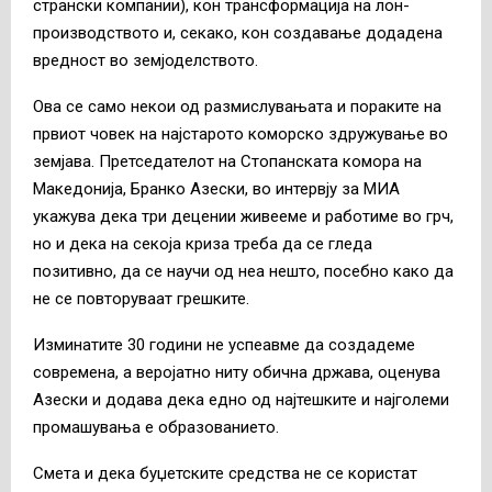
странски компании), кон трансформација на лон-
производството и, секако, кон создавање додадена
вредност во земјоделството.
Ова се само некои од размислувањата и пораките на
првиот човек на најстарото коморско здружување во
земјава. Претседателот на Стопанската комора на
Македонија, Бранко Азески, во интервју за МИА
укажува дека три децении живееме и работиме во грч,
но и дека на секоја криза треба да се гледа
позитивно, да се научи од неа нешто, посебно како да
не се повторуваат грешките.
Изминатите 30 години не успеавме да создадеме
современа, а веројатно ниту обична држава, оценува
Азески и додава дека едно од најтешките и најголеми
промашувања е образованието.
Смета и дека буџетските средства не се користат